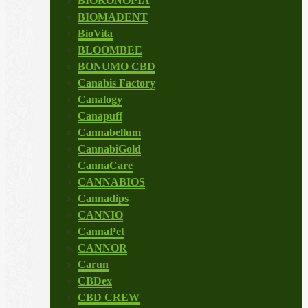
BIOKONOPIA
BIOMADENT
BioVita
BLOOMBEE
BONUMO CBD
Canabis Factory
Canalogy
Canapuff
Cannabellum
CannabiGold
CannaCare
CANNABIOS
Cannadips
CANNIO
CannaPet
CANNOR
Carun
CBDex
CBD CREW