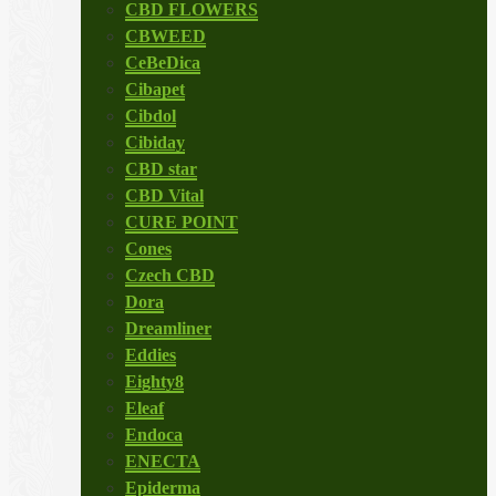
CBD FLOWERS
CBWEED
CeBeDica
Cibapet
Cibdol
Cibiday
CBD star
CBD Vital
CURE POINT
Cones
Czech CBD
Dora
Dreamliner
Eddies
Eighty8
Eleaf
Endoca
ENECTA
Epiderma