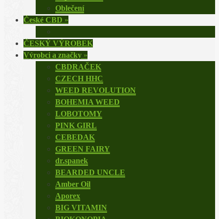
Oblečení
České CBD
»
ČESKÝ VÝROBEK
Výrobci a značky
»
CBDRAČEK
CZECH HHC
WEED REVOLUTION
BOHEMIA WEED
LOBOTOMY
PINK GIRL
CEBEDAK
GREEN FAIRY
dr.spanek
BEARDED UNCLE
Amber Oil
Aporex
BIG VITAMIN