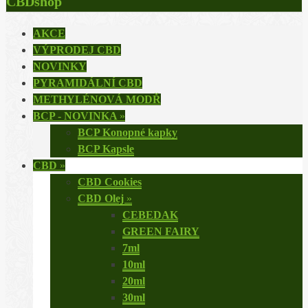
CBDshop
AKCE
VÝPRODEJ CBD
NOVINKY
PYRAMIDÁLNÍ CBD
METHYLÉNOVÁ MODŘ
BCP - NOVINKA
»
BCP Konopné kapky
BCP Kapsle
CBD
»
CBD Cookies
CBD Olej
»
CEBEDAK
GREEN FAIRY
7ml
10ml
20ml
30ml