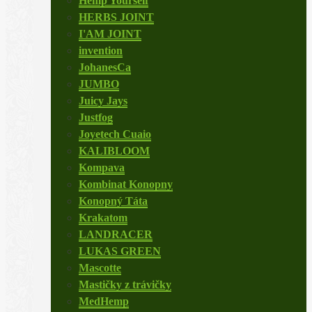
Hemp Yourself
HERBS JOINT
I'AM JOINT
invention
JohanesCa
JUMBO
Juicy Jays
Justfog
Joyetech Cuaio
KALIBLOOM
Kompava
Kombinat Konopny
Konopný Táta
Krakatom
LANDRACER
LUKAS GREEN
Mascotte
Mastičky z trávičky
MedHemp