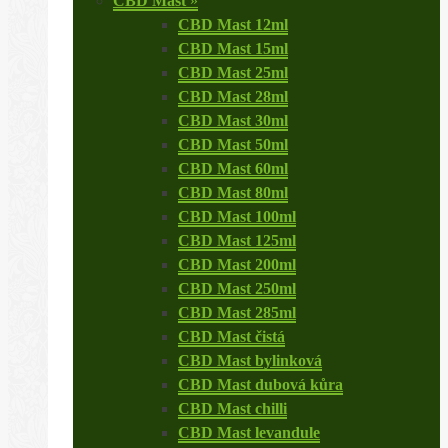
CBD Mast
»
CBD Mast 12ml
CBD Mast 15ml
CBD Mast 25ml
CBD Mast 28ml
CBD Mast 30ml
CBD Mast 50ml
CBD Mast 60ml
CBD Mast 80ml
CBD Mast 100ml
CBD Mast 125ml
CBD Mast 200ml
CBD Mast 250ml
CBD Mast 285ml
CBD Mast čistá
CBD Mast bylinková
CBD Mast dubová kůra
CBD Mast chilli
CBD Mast levandule