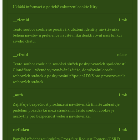
Ukládá informaci o potřebě zobrazení cookie lišty
__zlcmid
1 rok
Tento soubor cookie se používá k uložení identity návštěvníka
během návštěv a preference návštěvníka deaktivovat naši funkci
živého chatu.
__cfruid
relace
Tento soubor cookie je součástí služeb poskytovaných společností
Cloudflare – včetně vyrovnávání zátěže, doručování obsahu
webových stránek a poskytování připojení DNS pro provozovatele
webových stránek.
_auth
1 rok
Zajišťuje bezpečnost procházení návštěvníků tím, že zabraňuje
padělání požadavků mezi stránkami. Tento soubor cookie je
nezbytný pro bezpečnost webu a návštěvníka.
csrftoken
1 rok
Pomáhá předcházet útokům Cross-Site Request Forgery (CSRF).