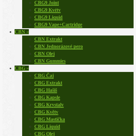
CBG9 Joint
CBG9 Kvéty
CBG9 Liquid
CBG9 Vape+Cartridge
CBN
»
CBN Extrakt
CBN Jednorázové pero
CBN Olej
CBN Gummies
CBG
»
CBG Čaj
CBG Extrakt
CBG Hašiš
CBG Kapsle
CBG Krystaly
CBG Květy
CBG Mastička
CBG Liquid
CBG Olej