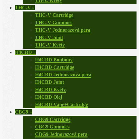
TH4C Květy
THC-V
»
THC-V Cartridge
THC-V Gummies
THC-V Jednorazová pera
THC-V Joint
THC-V Kvéty
H4CBD
»
H4CBD Bonbóny
H4CBD Cartridge
H4CBD Jednorazová pera
H4CBD Joint
H4CBD Květy
H4CBD Olej
H4CBD Vape+Cartridge
CBG9
»
CBG9 Cartridge
CBG9 Gummies
CBG9 Jednorazová pera