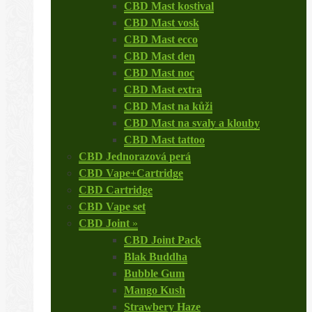
CBD Mast kostival
CBD Mast vosk
CBD Mast ecco
CBD Mast den
CBD Mast noc
CBD Mast extra
CBD Mast na kůži
CBD Mast na svaly a klouby
CBD Mast tattoo
CBD Jednorazová perá
CBD Vape+Cartridge
CBD Cartridge
CBD Vape set
CBD Joint
»
CBD Joint Pack
Blak Buddha
Bubble Gum
Mango Kush
Strawbery Haze