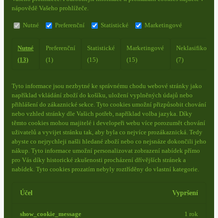
nápovědě Vašeho prohlížeče.
Nutné
Preferenční
Statistické
Marketingové
Nutné
Preferenční
Statistické
Marketingové
Neklasifikovan
(13)
(1)
(15)
(15)
(7)
Tyto informace jsou nezbytné ke správnému chodu webové stránky jako
například vkládání zboží do košíku, uložení vyplněných údajů nebo
přihlášení do zákaznické sekce.
Tyto cookies umožní přizpůsobit chování
nebo vzhled stránky dle Vašich potřeb, například volba jazyka.
Díky
těmto cookies mohou majitelé i developeři webu více porozumět chování
uživatelů a vyvijet stránku tak, aby byla co nejvíce prozákaznická. Tedy
abyste co nejrychleji našli hledané zboží nebo co nejsnáze dokončili jeho
nákup.
Tyto informace umožní personalizovat zobrazení nabídek přímo
pro Vás díky historické zkušenosti procházení dřívějších stránek a
nabídek.
Tyto cookies prozatím nebyly roztříděny do vlastní kategorie.
Účel
Vypršení
show_cookie_message
1 rok