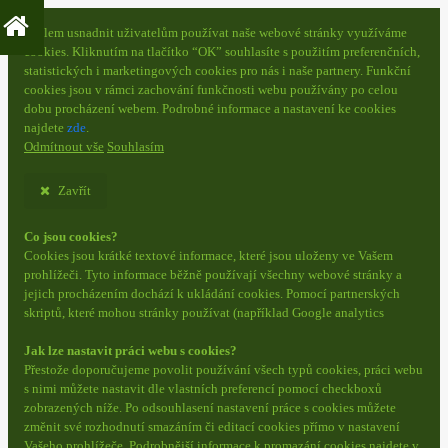
S cílem usnadnit uživatelům používat naše webové stránky využíváme
cookies. Kliknutím na tlačítko “OK” souhlasíte s použitím preferenčních,
statistických i marketingových cookies pro nás i naše partnery. Funkční
cookies jsou v rámci zachování funkčnosti webu používány po celou
dobu procházení webem. Podrobné informace a nastavení ke cookies
najdete
zde
.
Odmítnout vše
Souhlasím
Zavřít
Co jsou cookies?
Cookies jsou krátké textové informace, které jsou uloženy ve Vašem
prohlížeči. Tyto informace běžně používají všechny webové stránky a
jejich procházením dochází k ukládání cookies. Pomocí partnerských
skriptů, které mohou stránky používat (například Google analytics
Jak lze nastavit práci webu s cookies?
Přestože doporučujeme povolit používání všech typů cookies, práci webu
s nimi můžete nastavit dle vlastních preferencí pomocí checkboxů
zobrazených níže. Po odsouhlasení nastavení práce s cookies můžete
změnit své rozhodnutí smazáním či editací cookies přímo v nastavení
Vašeho prohlížeče. Podrobnější informace k promazání cookies najdete v