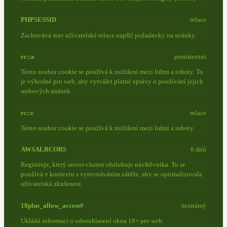
PHPSESSID
relace
Zachovává stav uživatelské relace napříč požadavky na stránky.
rc::a
persistentní
Tento soubor cookie se používá k rozlišení mezi lidmi a roboty. To
je výhodné pro web, aby vytvářet platné zprávy o používání jejich
webových stránek.
rc::c
relace
Tento soubor cookie se používá k rozlišení mezi lidmi a roboty.
AWSALBCORS
6 dnů
Registruje, který server-cluster obsluhuje návštěvníka. To se
používá v kontextu s vyrovnáváním zátěže, aby se optimalizovala
uživatelská zkušenost.
18plus_allow_access#
neznámý
Ukládá informaci o odsouhlasení okna 18+ pro web.