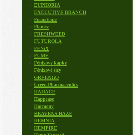
EUPHORIA
EXECUTIVE BRANCH
FocusVape
Flamez
FRESHWEED
FUTUROLA
FENiX
FUME
Fénixovy kapky
Fénixové slzy
GREENGO
Green Pharmaceutics
HAHACE
Happease
Harmony
HEAVENS HAZE
HEMNIA
HEMPIRE