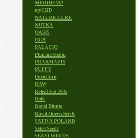
MEDIHEMP
myCBD
NATURE CURE
NUTKA
OASIS
OCB
PALACIO
Pharma Hemp
PHARMAZIS
PUFFY
PuroCuro
RAW
Releaf For Pets
Rolls
Royal Blunts
Royal Queen Seeds
SATIVA POLAND
Sensi Seeds
SENSI WEEDS