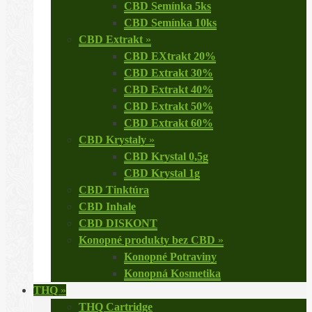
CBD Semínka 5ks
CBD Semínka 10ks
CBD Extrakt
»
CBD EXtrakt 20%
CBD Extrakt 30%
CBD Extrakt 40%
CBD Extrakt 50%
CBD Extrakt 60%
CBD Krystaly
»
CBD Krystal 0,5g
CBD Krystal 1g
CBD Tinktúra
CBD Inhale
CBD DISKONT
Konopné produkty bez CBD
»
Konopné Potraviny
Konopná Kosmetika
THQ
»
THQ Cartridge