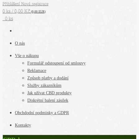
Přihlášení
Nová registrace
0 ks / 0,00 Kč
(0,00 EUR)
0 ks
O nás
Vše o nákupu
Formulář odstoupení od smlouvy
Reklamace
Způsob platby a dodání
Služby zákazníkům
Jak užívat CBD produkty
Diskrétní balení zásilek
Obchdodní podmínky a GDPR
Kontakty