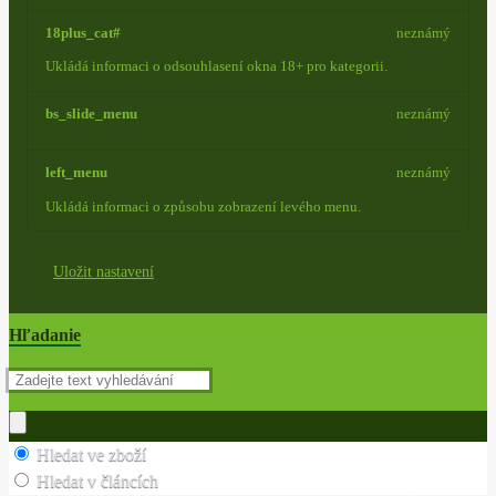
18plus_cat#
neznámý
Ukládá informaci o odsouhlasení okna 18+ pro kategorii.
bs_slide_menu
neznámý
left_menu
neznámý
Ukládá informaci o způsobu zobrazení levého menu.
Uložit nastavení
Hľadanie
Hledat ve zboží
Hledat v článcích