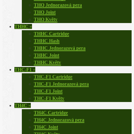
THQ Jednorazová pera
THQ Joint
THQ Květy
THHC
»
THHC Cartridge
THHC Hash
THHC Jednorazová pera
THHC Joint
THHC Květy
THC-F1
»
THC-F1 Cartridge
THC-F1 Jednorazová pera
THC-F1 Joint
THC-F1 Květy
TH4C
»
TH4C Cartridge
TH4C Jednorazová pera
TH4C Joint