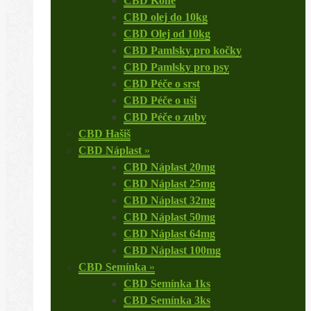
CBD Koně
CBD olej do 10kg
CBD Olej od 10kg
CBD Pamlsky pro kočky
CBD Pamlsky pro psy
CBD Péče o srst
CBD Péče o uši
CBD Péče o zuby
CBD Hašiš
CBD Náplast
»
CBD Náplast 20mg
CBD Náplast 25mg
CBD Náplast 32mg
CBD Náplast 50mg
CBD Náplast 64mg
CBD Náplast 100mg
CBD Semínka
»
CBD Semínka 1ks
CBD Semínka 3ks