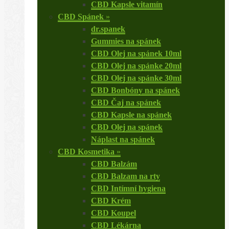
CBD Kapsle vitamín
CBD Spánek
»
dr.spanek
Gummies na spánek
CBD Olej na spánek 10ml
CBD Olej na spánke 20ml
CBD Olej na spánke 30ml
CBD Bonbóny na spánek
CBD Čaj na spánek
CBD Kapsle na spánek
CBD Olej na spánek
Náplast na spánek
CBD Kosmetika
»
CBD Balzám
CBD Balzam na rty
CBD Intímní hygiena
CBD Krém
CBD Koupel
CBD Lékárna