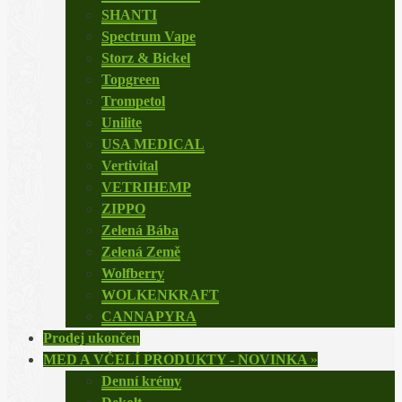
SHANTI
Spectrum Vape
Storz & Bickel
Topgreen
Trompetol
Unilite
USA MEDICAL
Vertivital
VETRIHEMP
ZIPPO
Zelená Bába
Zelená Země
Wolfberry
WOLKENKRAFT
CANNAPYRA
Prodej ukončen
MED A VČELÍ PRODUKTY - NOVINKA
»
Denní krémy