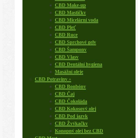
CBD Make-up
CBD Mastičky
CBD Micelární voda
CBD Pleť
CBD Ruce
CBD Sprchové gely
CBD Šampony
CBD Vlasy
CBD Dentální hygiena
Masážní oleje
CBD Potraviny
»
CBD Bonbóny
CBD Čaj
CBD Čokoláda
CBD Kokosový olej
CBD Pod jazyk
CBD Žvýkačky
Konopný olej bez CBD