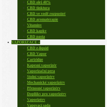
CBD olej 40%
CBD tinktura
CBD ve vodě rozpustný
CBD aromaterapie
Vitamíny
CBD kapky
CBD pasta
VAPORIZACE
»
CBD e-liquid
CBD Vapor
Cartridge
Kapesní vaporizér
Vaporizační pera
Stolní vaporizéry
Mechanické vaporizéry
Přenosné vaporizéry
Doplňky pro vaporizéry
Vaporizéry
Vapovací sada