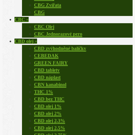
CBG Zvířata
CBG
CBC
»
CBC Olej
CBC Jednorazové pero
CBD olej
»
CBD zvýhodněné balíčky
CEBEDAK
GREEN FAIRY
CBD tablety
CBD náplast
CBN kanabinol
THC 1%
CBD bez THC
CBD olej 1%
CBD olej 2%
CBD olej 2,3%
CBD olej 2,5%