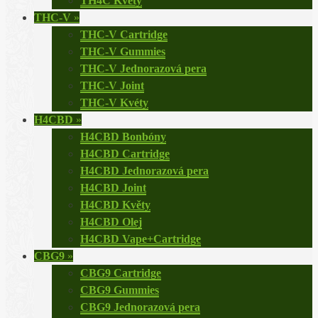
TH4C Květy
THC-V
»
THC-V Cartridge
THC-V Gummies
THC-V Jednorazová pera
THC-V Joint
THC-V Kvéty
H4CBD
»
H4CBD Bonbóny
H4CBD Cartridge
H4CBD Jednorazová pera
H4CBD Joint
H4CBD Květy
H4CBD Olej
H4CBD Vape+Cartridge
CBG9
»
CBG9 Cartridge
CBG9 Gummies
CBG9 Jednorazová pera