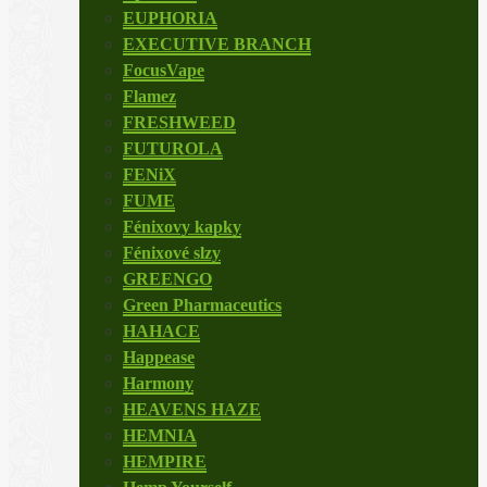
EUPHORIA
EXECUTIVE BRANCH
FocusVape
Flamez
FRESHWEED
FUTUROLA
FENiX
FUME
Fénixovy kapky
Fénixové slzy
GREENGO
Green Pharmaceutics
HAHACE
Happease
Harmony
HEAVENS HAZE
HEMNIA
HEMPIRE