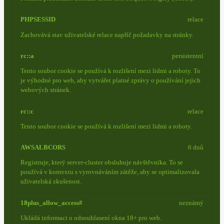
PHPSESSID
relace
Zachovává stav uživatelské relace napříč požadavky na stránky.
rc::a
persistentní
Tento soubor cookie se používá k rozlišení mezi lidmi a roboty. To
je výhodné pro web, aby vytvářet platné zprávy o používání jejich
webových stránek.
rc::c
relace
Tento soubor cookie se používá k rozlišení mezi lidmi a roboty.
AWSALBCORS
6 dnů
Registruje, který server-cluster obsluhuje návštěvníka. To se
používá v kontextu s vyrovnáváním zátěže, aby se optimalizovala
uživatelská zkušenost.
18plus_allow_access#
neznámý
Ukládá informaci o odsouhlasení okna 18+ pro web.