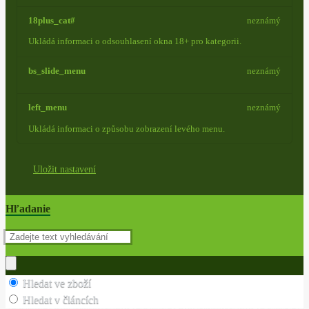
18plus_cat#
neznámý
Ukládá informaci o odsouhlasení okna 18+ pro kategorii.
bs_slide_menu
neznámý
left_menu
neznámý
Ukládá informaci o způsobu zobrazení levého menu.
Uložit nastavení
Hľadanie
Hledat ve zboží
Hledat v článcích