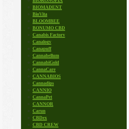
BIOKONOPIA
BIOMADENT
BioVita
BLOOMBEE
BONUMO CBD
Canabis Factory
Canalogy
Canapuff
Cannabellum
CannabiGold
CannaCare
CANNABIOS
Cannadips
CANNIO
CannaPet
CANNOR
Carun
CBDex
CBD CREW