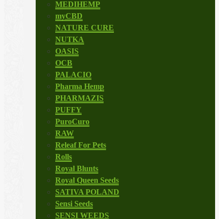
MEDIHEMP
myCBD
NATURE CURE
NUTKA
OASIS
OCB
PALACIO
Pharma Hemp
PHARMAZIS
PUFFY
PuroCuro
RAW
Releaf For Pets
Rolls
Royal Blunts
Royal Queen Seeds
SATIVA POLAND
Sensi Seeds
SENSI WEEDS