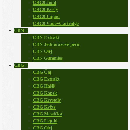
CBG9 Joint
CBG9 Kvéty
CBG9 Liquid
CBG9 Vape+Cartridge
CBN
»
CBN Extrakt
CBN Jednorázové pero
CBN Olej
CBN Gummies
CBG
»
CBG Čaj
CBG Extrakt
CBG Hašiš
CBG Kapsle
CBG Krystaly
CBG Květy
CBG Mastička
CBG Liquid
CBG Olej