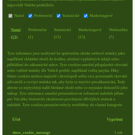
nápovědě Vašeho prohlížeče.
Nutné
Preferenční
Statistické
Marketingové
Nutné
Preferenční
Statistické
Marketingové
Neklasifikovan
(13)
(1)
(15)
(15)
(7)
Tyto informace jsou nezbytné ke správnému chodu webové stránky jako
například vkládání zboží do košíku, uložení vyplněných údajů nebo
přihlášení do zákaznické sekce.
Tyto cookies umožní přizpůsobit chování
nebo vzhled stránky dle Vašich potřeb, například volba jazyka.
Díky
těmto cookies mohou majitelé i developeři webu více porozumět chování
uživatelů a vyvijet stránku tak, aby byla co nejvíce prozákaznická. Tedy
abyste co nejrychleji našli hledané zboží nebo co nejsnáze dokončili jeho
nákup.
Tyto informace umožní personalizovat zobrazení nabídek přímo
pro Vás díky historické zkušenosti procházení dřívějších stránek a
nabídek.
Tyto cookies prozatím nebyly roztříděny do vlastní kategorie.
Účel
Vypršení
show_cookie_message
1 rok