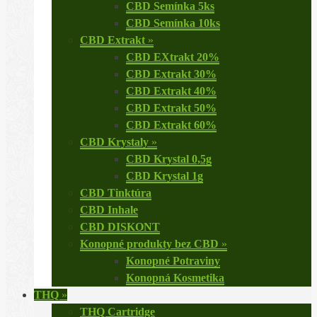
CBD Semínka 5ks
CBD Semínka 10ks
CBD Extrakt
»
CBD EXtrakt 20%
CBD Extrakt 30%
CBD Extrakt 40%
CBD Extrakt 50%
CBD Extrakt 60%
CBD Krystaly
»
CBD Krystal 0,5g
CBD Krystal 1g
CBD Tinktúra
CBD Inhale
CBD DISKONT
Konopné produkty bez CBD
»
Konopné Potraviny
Konopná Kosmetika
THQ
»
THQ Cartridge