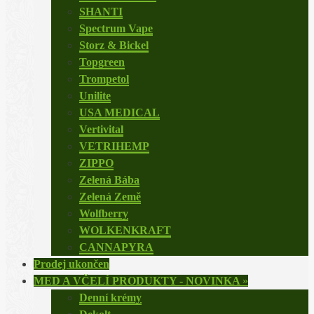
SHANTI
Spectrum Vape
Storz & Bickel
Topgreen
Trompetol
Unilite
USA MEDICAL
Vertivital
VETRIHEMP
ZIPPO
Zelená Bába
Zelená Země
Wolfberry
WOLKENKRAFT
CANNAPYRA
Prodej ukončen
MED A VČELÍ PRODUKTY - NOVINKA
»
Denní krémy