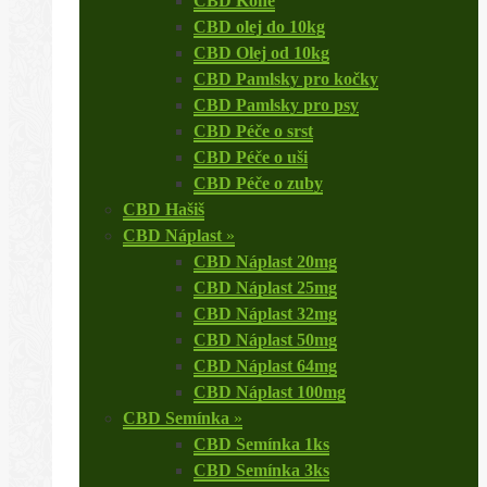
CBD Koně
CBD olej do 10kg
CBD Olej od 10kg
CBD Pamlsky pro kočky
CBD Pamlsky pro psy
CBD Péče o srst
CBD Péče o uši
CBD Péče o zuby
CBD Hašiš
CBD Náplast
»
CBD Náplast 20mg
CBD Náplast 25mg
CBD Náplast 32mg
CBD Náplast 50mg
CBD Náplast 64mg
CBD Náplast 100mg
CBD Semínka
»
CBD Semínka 1ks
CBD Semínka 3ks