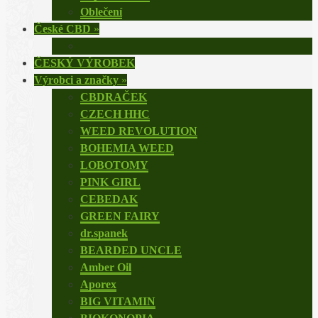
Oblečení
České CBD
»
ČESKÝ VÝROBEK
Výrobci a značky
»
CBDRAČEK
CZECH HHC
WEED REVOLUTION
BOHEMIA WEED
LOBOTOMY
PINK GIRL
CEBEDAK
GREEN FAIRY
dr.spanek
BEARDED UNCLE
Amber Oil
Aporex
BIG VITAMIN