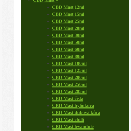
CBD Mast
»
CBD Mast 12ml
CBD Mast 15ml
CBD Mast 25ml
CBD Mast 28ml
CBD Mast 30ml
CBD Mast 50ml
CBD Mast 60ml
CBD Mast 80ml
CBD Mast 100ml
CBD Mast 125ml
CBD Mast 200ml
CBD Mast 250ml
CBD Mast 285ml
CBD Mast čistá
CBD Mast bylinková
CBD Mast dubová kůra
CBD Mast chilli
CBD Mast levandule