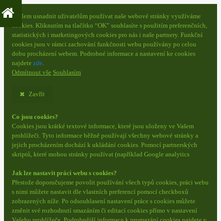
S cílem usnadnit uživatelům používat naše webové stránky využíváme
cookies. Kliknutím na tlačítko “OK” souhlasíte s použitím preferenčních,
statistických i marketingových cookies pro nás i naše partnery. Funkční
cookies jsou v rámci zachování funkčnosti webu používány po celou
dobu procházení webem. Podrobné informace a nastavení ke cookies
najdete
zde
.
Odmítnout vše
Souhlasím
Zavřít
Co jsou cookies?
Cookies jsou krátké textové informace, které jsou uloženy ve Vašem
prohlížeči. Tyto informace běžně používají všechny webové stránky a
jejich procházením dochází k ukládání cookies. Pomocí partnerských
skriptů, které mohou stránky používat (například Google analytics
Jak lze nastavit práci webu s cookies?
Přestože doporučujeme povolit používání všech typů cookies, práci webu
s nimi můžete nastavit dle vlastních preferencí pomocí checkboxů
zobrazených níže. Po odsouhlasení nastavení práce s cookies můžete
změnit své rozhodnutí smazáním či editací cookies přímo v nastavení
Vašeho prohlížeče. Podrobnější informace k promazání cookies najdete v