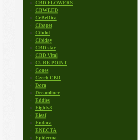
CBD FLOWERS
CBWEED
CeBeDica
Cibapet
Cibdol
Cibiday
CBD star
CBD Vital
CURE POINT
Cones
Czech CBD
Dora
Dreamliner
Eddies
Eighty8
Eleaf
Endoca
ENECTA
Epiderma