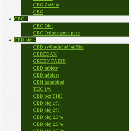
CBG Zvířata
CBG
CBC
»
CBC Olej
CBC Jednorazové pero
CBD olej
»
CBD zvýhodněné balíčky
CEBEDAK
GREEN FAIRY
CBD tablety
CBD náplast
CBN kanabinol
THC 1%
CBD bez THC
CBD olej 1%
CBD olej 2%
CBD olej 2,3%
CBD olej 2,5%