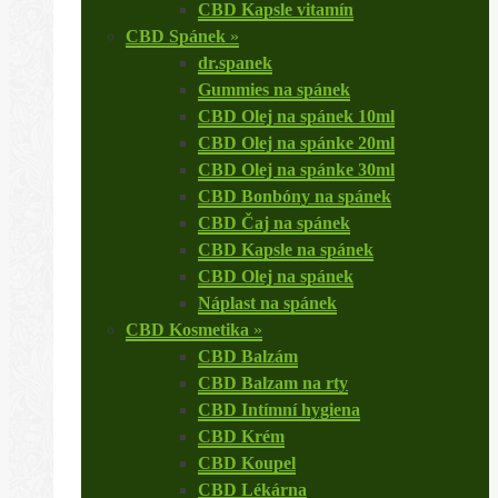
CBD Kapsle vitamín
CBD Spánek
»
dr.spanek
Gummies na spánek
CBD Olej na spánek 10ml
CBD Olej na spánke 20ml
CBD Olej na spánke 30ml
CBD Bonbóny na spánek
CBD Čaj na spánek
CBD Kapsle na spánek
CBD Olej na spánek
Náplast na spánek
CBD Kosmetika
»
CBD Balzám
CBD Balzam na rty
CBD Intímní hygiena
CBD Krém
CBD Koupel
CBD Lékárna