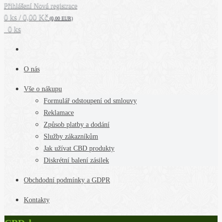
Přihlášení
Nová registrace
0 ks / 0,00 Kč
(0,00 EUR)
0 ks
O nás
Vše o nákupu
Formulář odstoupení od smlouvy
Reklamace
Způsob platby a dodání
Služby zákazníkům
Jak užívat CBD produkty
Diskrétní balení zásilek
Obchdodní podmínky a GDPR
Kontakty