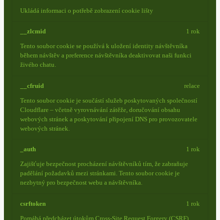
Ukládá informaci o potřebě zobrazení cookie lišty
__zlcmid
1 rok
Tento soubor cookie se používá k uložení identity návštěvníka
během návštěv a preference návštěvníka deaktivovat naši funkci
živého chatu.
__cfruid
relace
Tento soubor cookie je součástí služeb poskytovaných společností
Cloudflare – včetně vyrovnávání zátěže, doručování obsahu
webových stránek a poskytování připojení DNS pro provozovatele
webových stránek.
_auth
1 rok
Zajišťuje bezpečnost procházení návštěvníků tím, že zabraňuje
padělání požadavků mezi stránkami. Tento soubor cookie je
nezbytný pro bezpečnost webu a návštěvníka.
csrftoken
1 rok
Pomáhá předcházet útokům Cross-Site Request Forgery (CSRF).