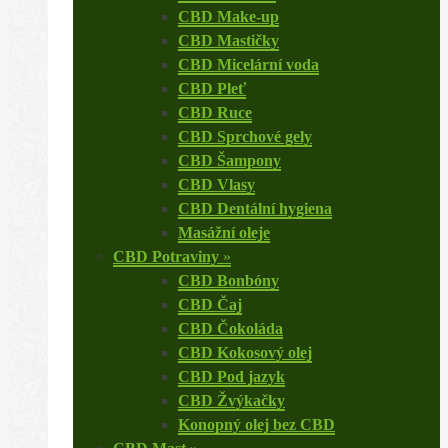
CBD Make-up
CBD Mastičky
CBD Micelární voda
CBD Pleť
CBD Ruce
CBD Sprchové gely
CBD Šampony
CBD Vlasy
CBD Dentální hygiena
Masážní oleje
CBD Potraviny
»
CBD Bonbóny
CBD Čaj
CBD Čokoláda
CBD Kokosový olej
CBD Pod jazyk
CBD Žvýkačky
Konopný olej bez CBD