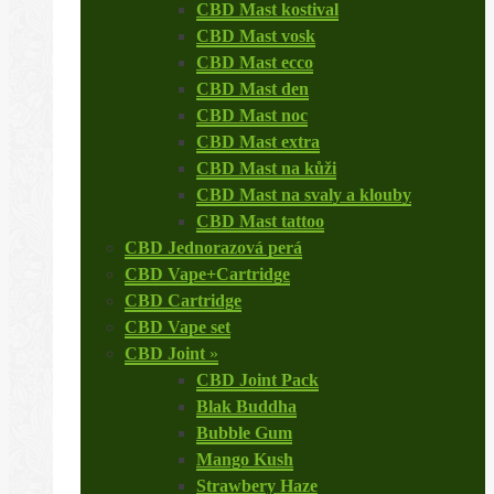
CBD Mast kostival
CBD Mast vosk
CBD Mast ecco
CBD Mast den
CBD Mast noc
CBD Mast extra
CBD Mast na kůži
CBD Mast na svaly a klouby
CBD Mast tattoo
CBD Jednorazová perá
CBD Vape+Cartridge
CBD Cartridge
CBD Vape set
CBD Joint
»
CBD Joint Pack
Blak Buddha
Bubble Gum
Mango Kush
Strawbery Haze