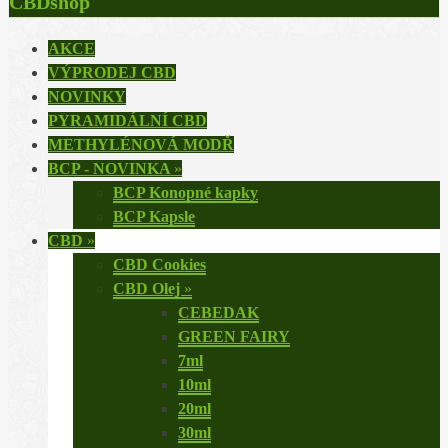
CBDshop
AKCE
VÝPRODEJ CBD
NOVINKY
PYRAMIDÁLNÍ CBD
METHYLÉNOVÁ MODŘ
BCP - NOVINKA
»
BCP Konopné kapky
BCP Kapsle
CBD
»
CBD Cookies
CBD Olej
»
CEBEDAK
GREEN FAIRY
7ml
10ml
20ml
30ml