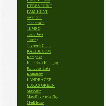
Hemp Yourself
HERBS JOINT
I'AM JOINT
invention
JohanesCa
JUMBO
Juicy Jays
Justfog
Joyetech Cuaio
KALIBLOOM
Kompava
Kombinat Konopny
Konopný Táta
Krakatom
LANDRACER
LUKAS GREEN
Mascotte
Mastičky z trávičky
MedHemp