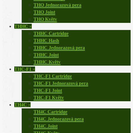
THQ Jednorazová pera
THQ Joint
THQ Květy
THHC
»
THHC Cartridge
THHC Hash
THHC Jednorazová pera
THHC Joint
THHC Květy
THC-F1
»
THC-F1 Cartridge
THC-F1 Jednorazová pera
THC-F1 Joint
THC-F1 Květy
TH4C
»
TH4C Cartridge
TH4C Jednorazová pera
TH4C Joint