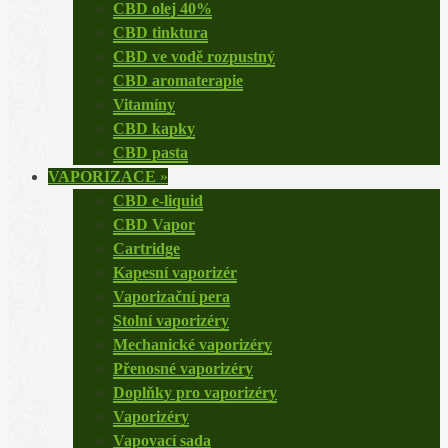
CBD olej 40%
CBD tinktura
CBD ve vodě rozpustný
CBD aromaterapie
Vitamíny
CBD kapky
CBD pasta
VAPORIZACE
»
CBD e-liquid
CBD Vapor
Cartridge
Kapesní vaporizér
Vaporizační pera
Stolní vaporizéry
Mechanické vaporizéry
Přenosné vaporizéry
Doplňky pro vaporizéry
Vaporizéry
Vapovací sada