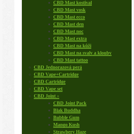
CBD Mast kostival
CBD Mast vosk
CBD Mast ecco
CBD Mast den
CBD Mast noc
CBD Mast extra
CBD Mast na kůži
CBD Mast na svaly a klouby
CBD Mast tattoo
CBD Jednorazová perá
CBD Vape+Cartridge
CBD Cartridge
CBD Vape set
CBD Joint
»
CBD Joint Pack
Blak Buddha
Bubble Gum
Mango Kush
Strawbery Haze