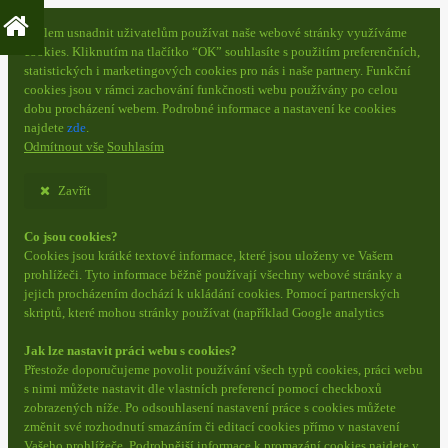
S cílem usnadnit uživatelům používat naše webové stránky využíváme
cookies. Kliknutím na tlačítko “OK” souhlasíte s použitím preferenčních,
statistických i marketingových cookies pro nás i naše partnery. Funkční
cookies jsou v rámci zachování funkčnosti webu používány po celou
dobu procházení webem. Podrobné informace a nastavení ke cookies
najdete
zde
.
Odmítnout vše
Souhlasím
Zavřít
Co jsou cookies?
Cookies jsou krátké textové informace, které jsou uloženy ve Vašem
prohlížeči. Tyto informace běžně používají všechny webové stránky a
jejich procházením dochází k ukládání cookies. Pomocí partnerských
skriptů, které mohou stránky používat (například Google analytics
Jak lze nastavit práci webu s cookies?
Přestože doporučujeme povolit používání všech typů cookies, práci webu
s nimi můžete nastavit dle vlastních preferencí pomocí checkboxů
zobrazených níže. Po odsouhlasení nastavení práce s cookies můžete
změnit své rozhodnutí smazáním či editací cookies přímo v nastavení
Vašeho prohlížeče. Podrobnější informace k promazání cookies najdete v