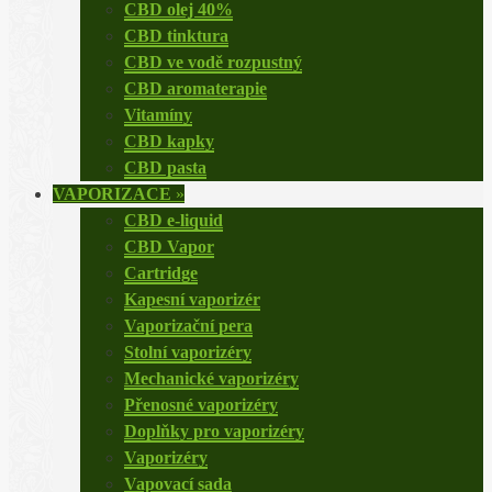
CBD olej 40%
CBD tinktura
CBD ve vodě rozpustný
CBD aromaterapie
Vitamíny
CBD kapky
CBD pasta
VAPORIZACE
»
CBD e-liquid
CBD Vapor
Cartridge
Kapesní vaporizér
Vaporizační pera
Stolní vaporizéry
Mechanické vaporizéry
Přenosné vaporizéry
Doplňky pro vaporizéry
Vaporizéry
Vapovací sada