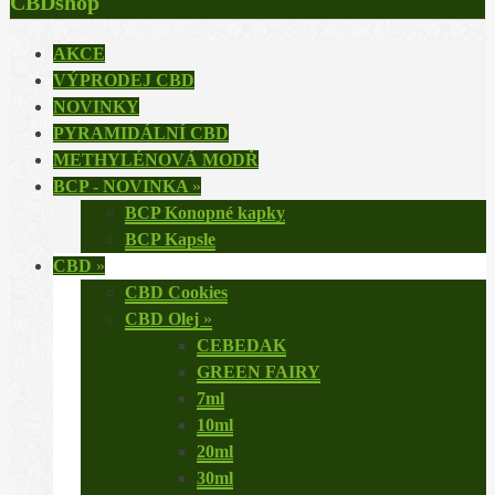
CBDshop
AKCE
VÝPRODEJ CBD
NOVINKY
PYRAMIDÁLNÍ CBD
METHYLÉNOVÁ MODŘ
BCP - NOVINKA
»
BCP Konopné kapky
BCP Kapsle
CBD
»
CBD Cookies
CBD Olej
»
CEBEDAK
GREEN FAIRY
7ml
10ml
20ml
30ml