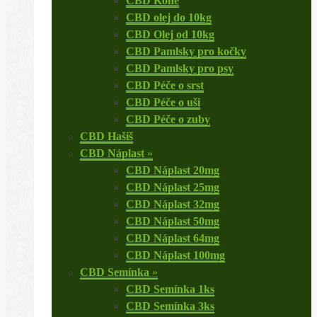
CBD Koně
CBD olej do 10kg
CBD Olej od 10kg
CBD Pamlsky pro kočky
CBD Pamlsky pro psy
CBD Péče o srst
CBD Péče o uši
CBD Péče o zuby
CBD Hašiš
CBD Náplast
»
CBD Náplast 20mg
CBD Náplast 25mg
CBD Náplast 32mg
CBD Náplast 50mg
CBD Náplast 64mg
CBD Náplast 100mg
CBD Semínka
»
CBD Semínka 1ks
CBD Semínka 3ks