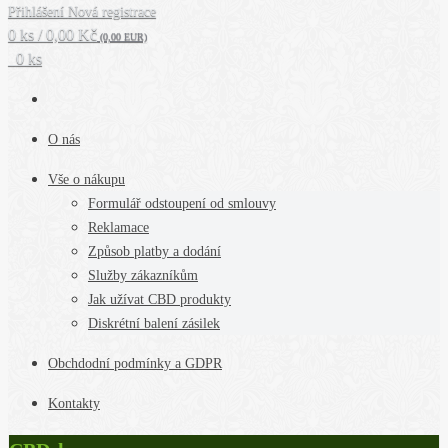
Přihlášení
Nová registrace
0 ks / 0,00 Kč
(0,00 EUR)
0 ks
O nás
Vše o nákupu
Formulář odstoupení od smlouvy
Reklamace
Způsob platby a dodání
Služby zákazníkům
Jak užívat CBD produkty
Diskrétní balení zásilek
Obchdodní podmínky a GDPR
Kontakty