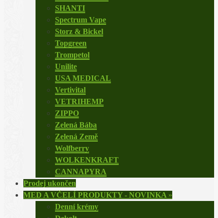
SHANTI
Spectrum Vape
Storz & Bickel
Topgreen
Trompetol
Unilite
USA MEDICAL
Vertivital
VETRIHEMP
ZIPPO
Zelená Bába
Zelená Země
Wolfberry
WOLKENKRAFT
CANNAPYRA
Prodej ukončen
MED A VČELÍ PRODUKTY - NOVINKA
»
Denní krémy