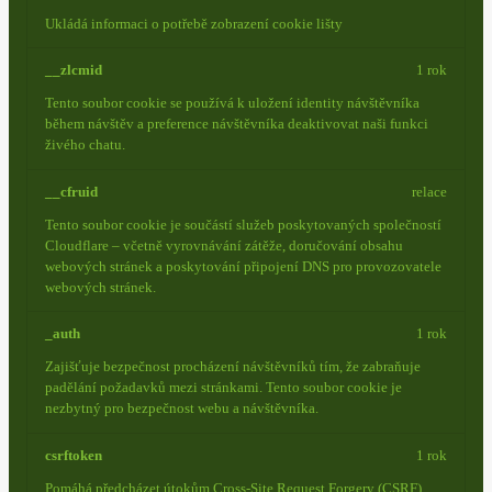
Ukládá informaci o potřebě zobrazení cookie lišty
__zlcmid
1 rok
Tento soubor cookie se používá k uložení identity návštěvníka
během návštěv a preference návštěvníka deaktivovat naši funkci
živého chatu.
__cfruid
relace
Tento soubor cookie je součástí služeb poskytovaných společností
Cloudflare – včetně vyrovnávání zátěže, doručování obsahu
webových stránek a poskytování připojení DNS pro provozovatele
webových stránek.
_auth
1 rok
Zajišťuje bezpečnost procházení návštěvníků tím, že zabraňuje
padělání požadavků mezi stránkami. Tento soubor cookie je
nezbytný pro bezpečnost webu a návštěvníka.
csrftoken
1 rok
Pomáhá předcházet útokům Cross-Site Request Forgery (CSRF).