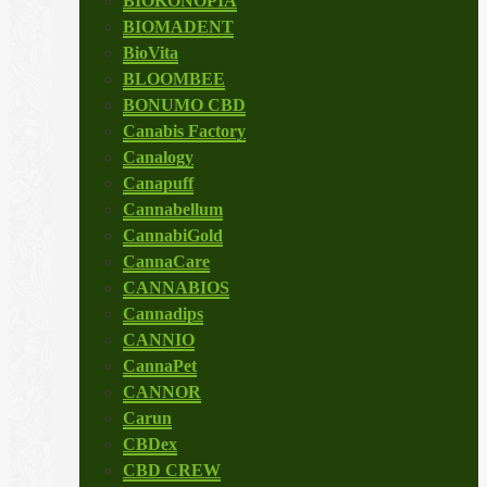
BIOKONOPIA
BIOMADENT
BioVita
BLOOMBEE
BONUMO CBD
Canabis Factory
Canalogy
Canapuff
Cannabellum
CannabiGold
CannaCare
CANNABIOS
Cannadips
CANNIO
CannaPet
CANNOR
Carun
CBDex
CBD CREW