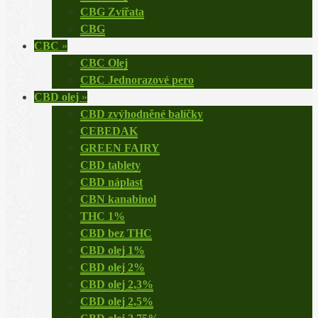
CBG Zvířata
CBG
CBC
»
CBC Olej
CBC Jednorazové pero
CBD olej
»
CBD zvýhodněné balíčky
CEBEDAK
GREEN FAIRY
CBD tablety
CBD náplast
CBN kanabinol
THC 1%
CBD bez THC
CBD olej 1%
CBD olej 2%
CBD olej 2,3%
CBD olej 2,5%