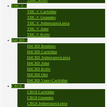
TH4C Květy
THC-V
»
THC-V Cartridge
THC-V Gummies
THC-V Jednorazová pera
THC-V Joint
THC-V Kvéty
H4CBD
»
H4CBD Bonbóny
H4CBD Cartridge
H4CBD Jednorazová pera
H4CBD Joint
H4CBD Květy
H4CBD Olej
H4CBD Vape+Cartridge
CBG9
»
CBG9 Cartridge
CBG9 Gummies
CBG9 Jednorazová pera