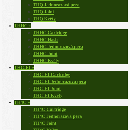
THQ Jednorazová pera
THQ Joint
THQ Květy
THHC
»
THHC Cartridge
THHC Hash
THHC Jednorazová pera
THHC Joint
THHC Květy
THC-F1
»
THC-F1 Cartridge
THC-F1 Jednorazová pera
THC-F1 Joint
THC-F1 Květy
TH4C
»
TH4C Cartridge
TH4C Jednorazová pera
TH4C Joint