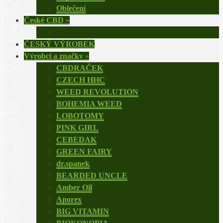
Oblečení
České CBD
»
ČESKÝ VÝROBEK
Výrobci a značky
»
CBDRAČEK
CZECH HHC
WEED REVOLUTION
BOHEMIA WEED
LOBOTOMY
PINK GIRL
CEBEDAK
GREEN FAIRY
dr.spanek
BEARDED UNCLE
Amber Oil
Aporex
BIG VITAMIN