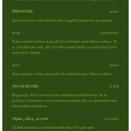
PHPSESSID
relace
Zachovává stav uživatelské relace napříč požadavky na stránky.
rc::a
persistentní
Tento soubor cookie se používá k rozlišení mezi lidmi a roboty. To
je výhodné pro web, aby vytvářet platné zprávy o používání jejich
webových stránek.
rc::c
relace
Tento soubor cookie se používá k rozlišení mezi lidmi a roboty.
AWSALBCORS
6 dnů
Registruje, který server-cluster obsluhuje návštěvníka. To se
používá v kontextu s vyrovnáváním zátěže, aby se optimalizovala
uživatelská zkušenost.
18plus_allow_access#
neznámý
Ukládá informaci o odsouhlasení okna 18+ pro web.