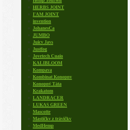
Hemp Yourself
HERBS JOINT
I'AM JOINT
invention
JohanesCa
JUMBO
Juicy Jays
Justfog
Joyetech Cuaio
KALIBLOOM
Kompava
Kombinat Konopny
Konopný Táta
Krakatom
LANDRACER
LUKAS GREEN
Mascotte
Mastičky z trávičky
MedHemp