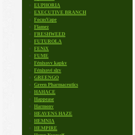
EUPHORIA
EXECUTIVE BRANCH
FocusVape
Flamez
FRESHWEED
FUTUROLA
FENiX
FUME
Fénixovy kapky
Fénixové slzy
GREENGO
Green Pharmaceutics
HAHACE
Happease
Harmony
HEAVENS HAZE
HEMNIA
HEMPIRE