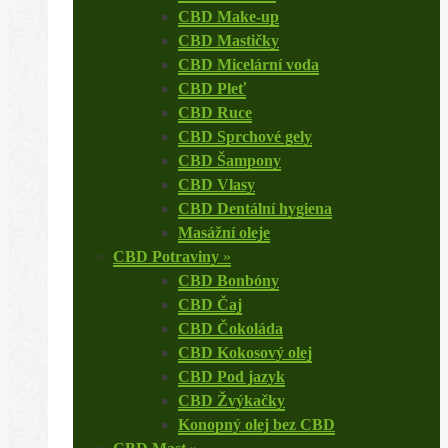
CBD Make-up
CBD Mastičky
CBD Micelární voda
CBD Pleť
CBD Ruce
CBD Sprchové gely
CBD Šampony
CBD Vlasy
CBD Dentální hygiena
Masážní oleje
CBD Potraviny
»
CBD Bonbóny
CBD Čaj
CBD Čokoláda
CBD Kokosový olej
CBD Pod jazyk
CBD Žvýkačky
Konopný olej bez CBD