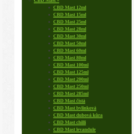
CBD Mast
»
CBD Mast 12ml
CBD Mast 15ml
CBD Mast 25ml
CBD Mast 28ml
CBD Mast 30ml
CBD Mast 50ml
CBD Mast 60ml
CBD Mast 80ml
CBD Mast 100ml
CBD Mast 125ml
CBD Mast 200ml
CBD Mast 250ml
CBD Mast 285ml
CBD Mast čistá
CBD Mast bylinková
CBD Mast dubová kůra
CBD Mast chilli
CBD Mast levandule