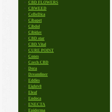
CBD FLOWERS
CBWEED
CeBeDica
Cibapet
Cibdol
Cibiday
CBD star
CBD Vital
CURE POINT
Cones
Czech CBD
Dora
Dreamliner
Eddies
Eighty8
Eleaf
Endoca
ENECTA
Epiderma