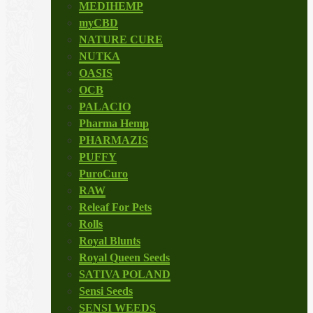
MEDIHEMP
myCBD
NATURE CURE
NUTKA
OASIS
OCB
PALACIO
Pharma Hemp
PHARMAZIS
PUFFY
PuroCuro
RAW
Releaf For Pets
Rolls
Royal Blunts
Royal Queen Seeds
SATIVA POLAND
Sensi Seeds
SENSI WEEDS