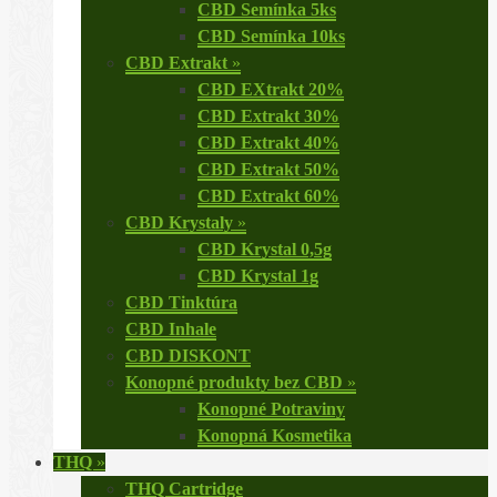
CBD Semínka 5ks
CBD Semínka 10ks
CBD Extrakt
»
CBD EXtrakt 20%
CBD Extrakt 30%
CBD Extrakt 40%
CBD Extrakt 50%
CBD Extrakt 60%
CBD Krystaly
»
CBD Krystal 0,5g
CBD Krystal 1g
CBD Tinktúra
CBD Inhale
CBD DISKONT
Konopné produkty bez CBD
»
Konopné Potraviny
Konopná Kosmetika
THQ
»
THQ Cartridge