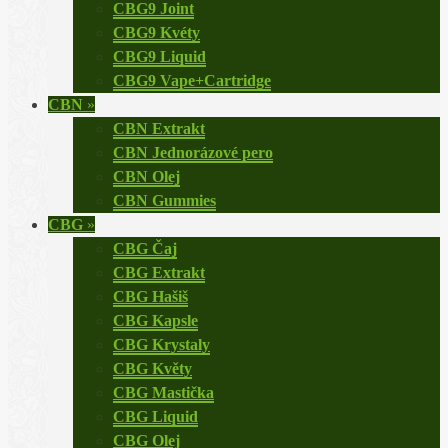
CBG9 Joint
CBG9 Kvéty
CBG9 Liquid
CBG9 Vape+Cartridge
CBN
»
CBN Extrakt
CBN Jednorázové pero
CBN Olej
CBN Gummies
CBG
»
CBG Čaj
CBG Extrakt
CBG Hašiš
CBG Kapsle
CBG Krystaly
CBG Květy
CBG Mastička
CBG Liquid
CBG Olej