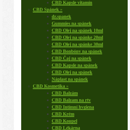
CBD Kapsle vitamín
CBD Spánek
»
dr.spanek
Gummies na spánek
CBD Olej na spánek 10ml
CBD Olej na spánke 20ml
CBD Olej na spánke 30ml
CBD Bonbóny na spánek
CBD Čaj na spánek
CBD Kapsle na spánek
CBD Olej na spánek
Náplast na spánek
CBD Kosmetika
»
CBD Balzám
CBD Balzam na rty
CBD Intímní hygiena
CBD Krém
CBD Koupel
CBD Lékárna