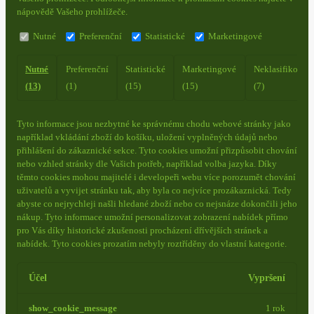
nápovědě Vašeho prohlížeče.
Nutné
Preferenční
Statistické
Marketingové
Nutné
Preferenční
Statistické
Marketingové
Neklasifikovan
(13)
(1)
(15)
(15)
(7)
Tyto informace jsou nezbytné ke správnému chodu webové stránky jako
například vkládání zboží do košíku, uložení vyplněných údajů nebo
přihlášení do zákaznické sekce.
Tyto cookies umožní přizpůsobit chování
nebo vzhled stránky dle Vašich potřeb, například volba jazyka.
Díky
těmto cookies mohou majitelé i developeři webu více porozumět chování
uživatelů a vyvijet stránku tak, aby byla co nejvíce prozákaznická. Tedy
abyste co nejrychleji našli hledané zboží nebo co nejsnáze dokončili jeho
nákup.
Tyto informace umožní personalizovat zobrazení nabídek přímo
pro Vás díky historické zkušenosti procházení dřívějších stránek a
nabídek.
Tyto cookies prozatím nebyly roztříděny do vlastní kategorie.
Účel
Vypršení
show_cookie_message
1 rok