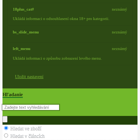
18plus_cat#
neznámý
Ukládá informaci o odsouhlasení okna 18+ pro kategorii.
bs_slide_menu
neznámý
left_menu
neznámý
Ukládá informaci o způsobu zobrazení levého menu.
Uložit nastavení
Hľadanie
Hledat ve zboží
Hledat v článcích