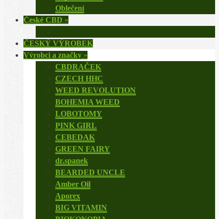
Oblečení
České CBD
»
ČESKÝ VÝROBEK
Výrobci a značky
»
CBDRAČEK
CZECH HHC
WEED REVOLUTION
BOHEMIA WEED
LOBOTOMY
PINK GIRL
CEBEDAK
GREEN FAIRY
dr.spanek
BEARDED UNCLE
Amber Oil
Aporex
BIG VITAMIN