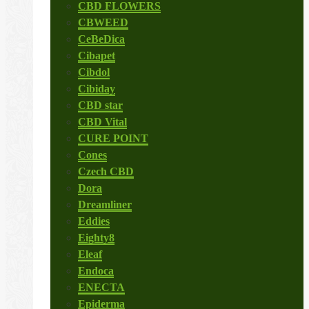
CBD FLOWERS
CBWEED
CeBeDica
Cibapet
Cibdol
Cibiday
CBD star
CBD Vital
CURE POINT
Cones
Czech CBD
Dora
Dreamliner
Eddies
Eighty8
Eleaf
Endoca
ENECTA
Epiderma