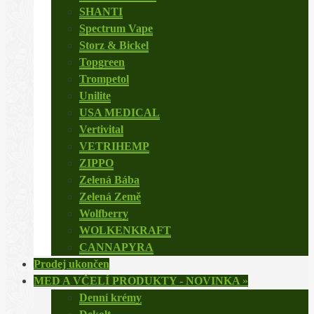
SHANTI
Spectrum Vape
Storz & Bickel
Topgreen
Trompetol
Unilite
USA MEDICAL
Vertivital
VETRIHEMP
ZIPPO
Zelená Bába
Zelená Země
Wolfberry
WOLKENKRAFT
CANNAPYRA
Prodej ukončen
MED A VČELÍ PRODUKTY - NOVINKA
»
Denní krémy