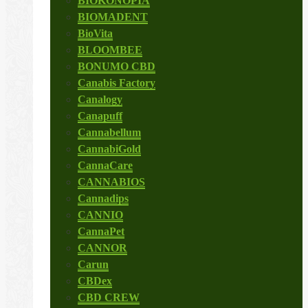
BIOKONOPIA
BIOMADENT
BioVita
BLOOMBEE
BONUMO CBD
Canabis Factory
Canalogy
Canapuff
Cannabellum
CannabiGold
CannaCare
CANNABIOS
Cannadips
CANNIO
CannaPet
CANNOR
Carun
CBDex
CBD CREW