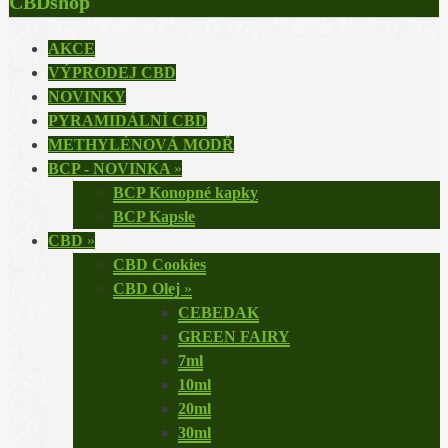
CBDshop
AKCE
VÝPRODEJ CBD
NOVINKY
PYRAMIDÁLNÍ CBD
METHYLÉNOVÁ MODŘ
BCP - NOVINKA
»
BCP Konopné kapky
BCP Kapsle
CBD
»
CBD Cookies
CBD Olej
»
CEBEDAK
GREEN FAIRY
7ml
10ml
20ml
30ml