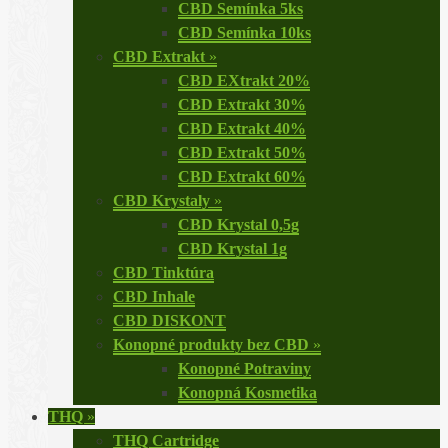
CBD Semínka 5ks
CBD Semínka 10ks
CBD Extrakt
»
CBD EXtrakt 20%
CBD Extrakt 30%
CBD Extrakt 40%
CBD Extrakt 50%
CBD Extrakt 60%
CBD Krystaly
»
CBD Krystal 0,5g
CBD Krystal 1g
CBD Tinktúra
CBD Inhale
CBD DISKONT
Konopné produkty bez CBD
»
Konopné Potraviny
Konopná Kosmetika
THQ
»
THQ Cartridge