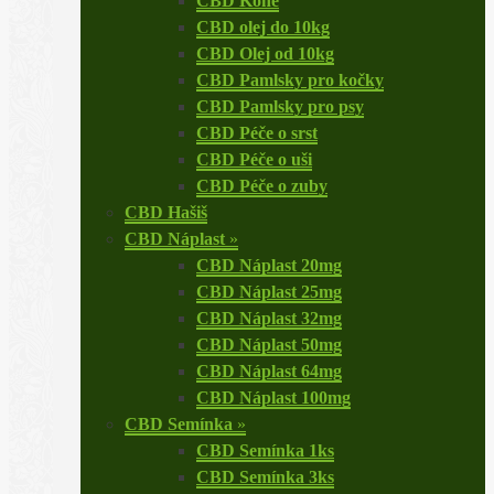
CBD Koně
CBD olej do 10kg
CBD Olej od 10kg
CBD Pamlsky pro kočky
CBD Pamlsky pro psy
CBD Péče o srst
CBD Péče o uši
CBD Péče o zuby
CBD Hašiš
CBD Náplast
»
CBD Náplast 20mg
CBD Náplast 25mg
CBD Náplast 32mg
CBD Náplast 50mg
CBD Náplast 64mg
CBD Náplast 100mg
CBD Semínka
»
CBD Semínka 1ks
CBD Semínka 3ks