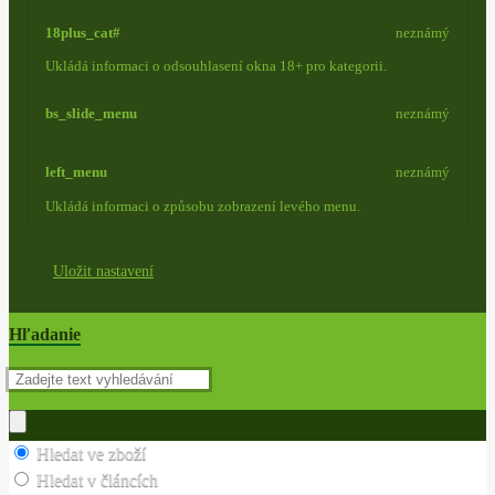
18plus_cat#
neznámý
Ukládá informaci o odsouhlasení okna 18+ pro kategorii.
bs_slide_menu
neznámý
left_menu
neznámý
Ukládá informaci o způsobu zobrazení levého menu.
Uložit nastavení
Hľadanie
Hledat ve zboží
Hledat v článcích