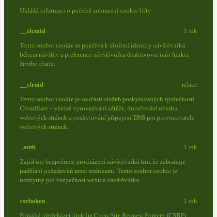
Ukládá informaci o potřebě zobrazení cookie lišty
__zlcmid
1 rok
Tento soubor cookie se používá k uložení identity návštěvníka
během návštěv a preference návštěvníka deaktivovat naši funkci
živého chatu.
__cfruid
relace
Tento soubor cookie je součástí služeb poskytovaných společností
Cloudflare – včetně vyrovnávání zátěže, doručování obsahu
webových stránek a poskytování připojení DNS pro provozovatele
webových stránek.
_auth
1 rok
Zajišťuje bezpečnost procházení návštěvníků tím, že zabraňuje
padělání požadavků mezi stránkami. Tento soubor cookie je
nezbytný pro bezpečnost webu a návštěvníka.
csrftoken
1 rok
Pomáhá předcházet útokům Cross-Site Request Forgery (CSRF).