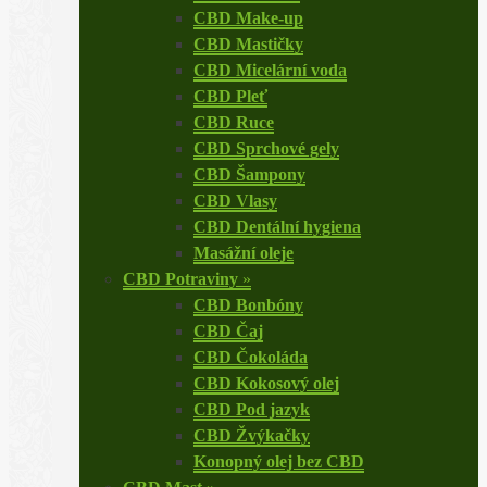
CBD Make-up
CBD Mastičky
CBD Micelární voda
CBD Pleť
CBD Ruce
CBD Sprchové gely
CBD Šampony
CBD Vlasy
CBD Dentální hygiena
Masážní oleje
CBD Potraviny
»
CBD Bonbóny
CBD Čaj
CBD Čokoláda
CBD Kokosový olej
CBD Pod jazyk
CBD Žvýkačky
Konopný olej bez CBD