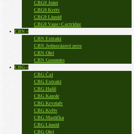
CBG9 Joint
CBG9 Kvéty
CBG9 Liquid
CBG9 Vape+Cartridge
CBN
»
CBN Extrakt
CBN Jednorázové pero
CBN Olej
CBN Gummies
CBG
»
CBG Čaj
CBG Extrakt
CBG Hašiš
CBG Kapsle
CBG Krystaly
CBG Květy
CBG Mastička
CBG Liquid
CBG Olej