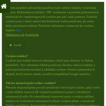
S cílem usnadnit uživatelům používat naše webové stránky využíváme
cookies. Kliknutím na tlačítko “OK” souhlasíte s použitím preferenčních,
statistických i marketingových cookies pro nás i naše partnery. Funkční
cookies jsou v rámci zachování funkčnosti webu používány po celou
dobu procházení webem. Podrobné informace a nastavení ke cookies
najdete
zde
.
Odmítnout vše
Souhlasím
Zavřít
Co jsou cookies?
Cookies jsou krátké textové informace, které jsou uloženy ve Vašem
prohlížeči. Tyto informace běžně používají všechny webové stránky a
jejich procházením dochází k ukládání cookies. Pomocí partnerských
skriptů, které mohou stránky používat (například Google analytics
Jak lze nastavit práci webu s cookies?
Přestože doporučujeme povolit používání všech typů cookies, práci webu
s nimi můžete nastavit dle vlastních preferencí pomocí checkboxů
zobrazených níže. Po odsouhlasení nastavení práce s cookies můžete
změnit své rozhodnutí smazáním či editací cookies přímo v nastavení
Vašeho prohlížeče. Podrobnější informace k promazání cookies najdete v