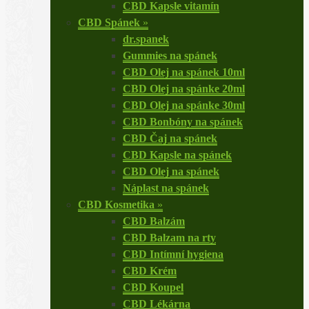
CBD Kapsle vitamín
CBD Spánek
»
dr.spanek
Gummies na spánek
CBD Olej na spánek 10ml
CBD Olej na spánke 20ml
CBD Olej na spánke 30ml
CBD Bonbóny na spánek
CBD Čaj na spánek
CBD Kapsle na spánek
CBD Olej na spánek
Náplast na spánek
CBD Kosmetika
»
CBD Balzám
CBD Balzam na rty
CBD Intímní hygiena
CBD Krém
CBD Koupel
CBD Lékárna