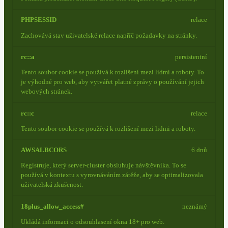
PHPSESSID
relace
Zachovává stav uživatelské relace napříč požadavky na stránky.
rc::a
persistentní
Tento soubor cookie se používá k rozlišení mezi lidmi a roboty. To
je výhodné pro web, aby vytvářet platné zprávy o používání jejich
webových stránek.
rc::c
relace
Tento soubor cookie se používá k rozlišení mezi lidmi a roboty.
AWSALBCORS
6 dnů
Registruje, který server-cluster obsluhuje návštěvníka. To se
používá v kontextu s vyrovnáváním zátěže, aby se optimalizovala
uživatelská zkušenost.
18plus_allow_access#
neznámý
Ukládá informaci o odsouhlasení okna 18+ pro web.