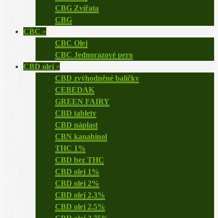
CBG Zvířata
CBG
CBC
»
CBC Olej
CBC Jednorazové pero
CBD olej
»
CBD zvýhodněné balíčky
CEBEDAK
GREEN FAIRY
CBD tablety
CBD náplast
CBN kanabinol
THC 1%
CBD bez THC
CBD olej 1%
CBD olej 2%
CBD olej 2,3%
CBD olej 2,5%