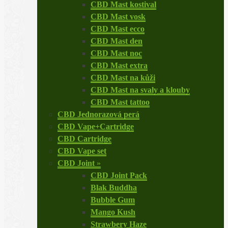
CBD Mast kostival
CBD Mast vosk
CBD Mast ecco
CBD Mast den
CBD Mast noc
CBD Mast extra
CBD Mast na kůži
CBD Mast na svaly a klouby
CBD Mast tattoo
CBD Jednorazová perá
CBD Vape+Cartridge
CBD Cartridge
CBD Vape set
CBD Joint
»
CBD Joint Pack
Blak Buddha
Bubble Gum
Mango Kush
Strawbery Haze