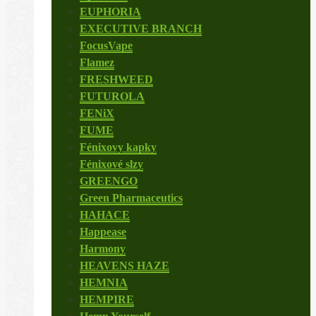
EUPHORIA
EXECUTIVE BRANCH
FocusVape
Flamez
FRESHWEED
FUTUROLA
FENiX
FUME
Fénixovy kapky
Fénixové slzy
GREENGO
Green Pharmaceutics
HAHACE
Happease
Harmony
HEAVENS HAZE
HEMNIA
HEMPIRE