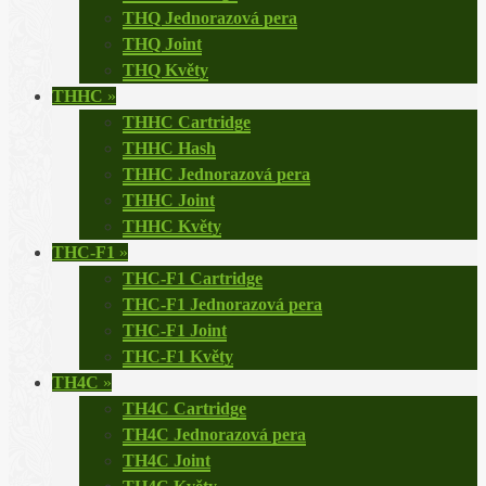
THQ Jednorazová pera
THQ Joint
THQ Květy
THHC
»
THHC Cartridge
THHC Hash
THHC Jednorazová pera
THHC Joint
THHC Květy
THC-F1
»
THC-F1 Cartridge
THC-F1 Jednorazová pera
THC-F1 Joint
THC-F1 Květy
TH4C
»
TH4C Cartridge
TH4C Jednorazová pera
TH4C Joint