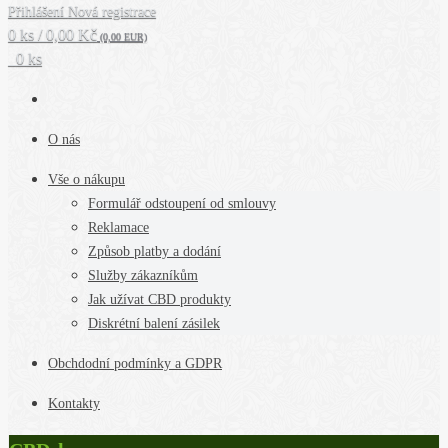
Přihlášení
Nová registrace
0 ks / 0,00 Kč
(0,00 EUR)
0 ks
O nás
Vše o nákupu
Formulář odstoupení od smlouvy
Reklamace
Způsob platby a dodání
Služby zákazníkům
Jak užívat CBD produkty
Diskrétní balení zásilek
Obchdodní podmínky a GDPR
Kontakty