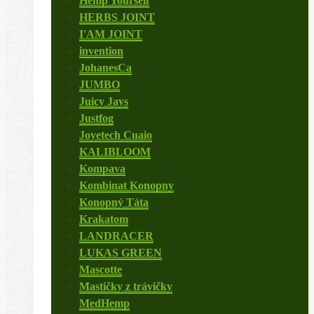
Hemp Yourself
HERBS JOINT
I'AM JOINT
invention
JohanesCa
JUMBO
Juicy Jays
Justfog
Joyetech Cuaio
KALIBLOOM
Kompava
Kombinat Konopny
Konopný Táta
Krakatom
LANDRACER
LUKAS GREEN
Mascotte
Mastičky z trávičky
MedHemp