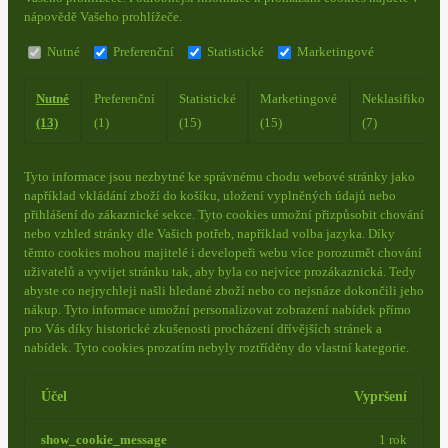
nápovědě Vašeho prohlížeče.
Nutné
Preferenční
Statistické
Marketingové
Nutné
Preferenční
Statistické
Marketingové
Neklasifikovan
(13)
(1)
(15)
(15)
(7)
Tyto informace jsou nezbytné ke správnému chodu webové stránky jako
například vkládání zboží do košíku, uložení vyplněných údajů nebo
přihlášení do zákaznické sekce.
Tyto cookies umožní přizpůsobit chování
nebo vzhled stránky dle Vašich potřeb, například volba jazyka.
Díky
těmto cookies mohou majitelé i developeři webu více porozumět chování
uživatelů a vyvijet stránku tak, aby byla co nejvíce prozákaznická. Tedy
abyste co nejrychleji našli hledané zboží nebo co nejsnáze dokončili jeho
nákup.
Tyto informace umožní personalizovat zobrazení nabídek přímo
pro Vás díky historické zkušenosti procházení dřívějších stránek a
nabídek.
Tyto cookies prozatím nebyly roztříděny do vlastní kategorie.
Účel
Vypršení
show_cookie_message
1 rok