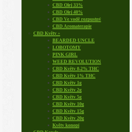
CBD Olej 33%
CBD Olej 40%
CBD Ve vodě rozpustný
CBD Aromaterapie
CBD Květy
»
BEARDED UNCLE
LOBOTOMY
PINK GIRL
WEED REVOLUTION
CBD Květy 0,2% THC
CBD Květy 1% THC
CBD Květy 1g
CBD Květy 2g
CBD Květy 5g
CBD Květy 10g
CBD Květy 15g
CBD Květy 20g
Květy konopí