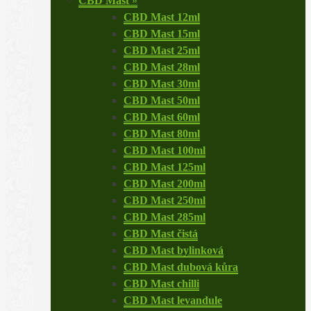
CBD Mast
»
CBD Mast 12ml
CBD Mast 15ml
CBD Mast 25ml
CBD Mast 28ml
CBD Mast 30ml
CBD Mast 50ml
CBD Mast 60ml
CBD Mast 80ml
CBD Mast 100ml
CBD Mast 125ml
CBD Mast 200ml
CBD Mast 250ml
CBD Mast 285ml
CBD Mast čistá
CBD Mast bylinková
CBD Mast dubová kůra
CBD Mast chilli
CBD Mast levandule