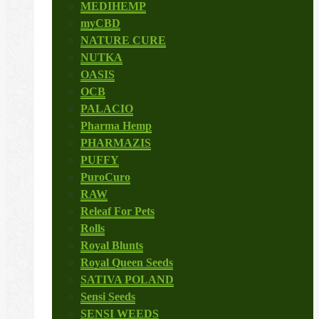
MEDIHEMP
myCBD
NATURE CURE
NUTKA
OASIS
OCB
PALACIO
Pharma Hemp
PHARMAZIS
PUFFY
PuroCuro
RAW
Releaf For Pets
Rolls
Royal Blunts
Royal Queen Seeds
SATIVA POLAND
Sensi Seeds
SENSI WEEDS