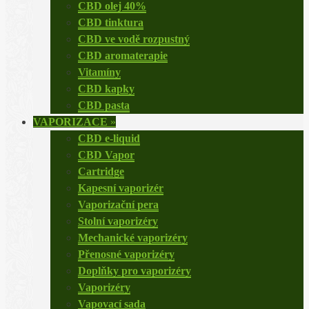
CBD olej 40%
CBD tinktura
CBD ve vodě rozpustný
CBD aromaterapie
Vitamíny
CBD kapky
CBD pasta
VAPORIZACE
»
CBD e-liquid
CBD Vapor
Cartridge
Kapesní vaporizér
Vaporizační pera
Stolní vaporizéry
Mechanické vaporizéry
Přenosné vaporizéry
Doplňky pro vaporizéry
Vaporizéry
Vapovací sada