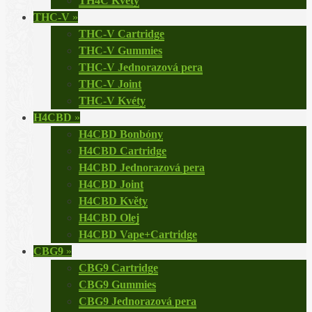
TH4C Květy
THC-V
»
THC-V Cartridge
THC-V Gummies
THC-V Jednorazová pera
THC-V Joint
THC-V Kvéty
H4CBD
»
H4CBD Bonbóny
H4CBD Cartridge
H4CBD Jednorazová pera
H4CBD Joint
H4CBD Květy
H4CBD Olej
H4CBD Vape+Cartridge
CBG9
»
CBG9 Cartridge
CBG9 Gummies
CBG9 Jednorazová pera