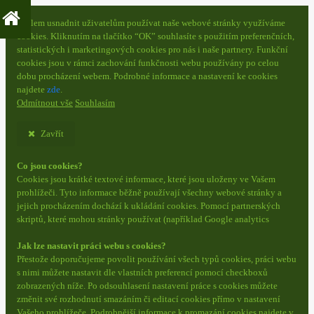
S cílem usnadnit uživatelům používat naše webové stránky využíváme
cookies. Kliknutím na tlačítko “OK” souhlasíte s použitím preferenčních,
statistických i marketingových cookies pro nás i naše partnery. Funkční
cookies jsou v rámci zachování funkčnosti webu používány po celou
dobu procházení webem. Podrobné informace a nastavení ke cookies
najdete
zde
.
Odmítnout vše
Souhlasím
Zavřít
Co jsou cookies?
Cookies jsou krátké textové informace, které jsou uloženy ve Vašem
prohlížeči. Tyto informace běžně používají všechny webové stránky a
jejich procházením dochází k ukládání cookies. Pomocí partnerských
skriptů, které mohou stránky používat (například Google analytics
Jak lze nastavit práci webu s cookies?
Přestože doporučujeme povolit používání všech typů cookies, práci webu
s nimi můžete nastavit dle vlastních preferencí pomocí checkboxů
zobrazených níže. Po odsouhlasení nastavení práce s cookies můžete
změnit své rozhodnutí smazáním či editací cookies přímo v nastavení
Vašeho prohlížeče. Podrobnější informace k promazání cookies najdete v