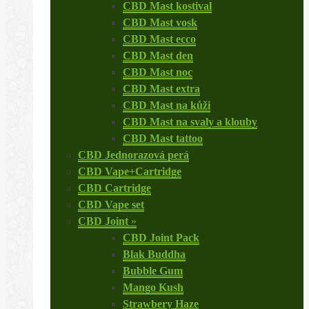
CBD Mast kostival
CBD Mast vosk
CBD Mast ecco
CBD Mast den
CBD Mast noc
CBD Mast extra
CBD Mast na kůži
CBD Mast na svaly a klouby
CBD Mast tattoo
CBD Jednorazová perá
CBD Vape+Cartridge
CBD Cartridge
CBD Vape set
CBD Joint
»
CBD Joint Pack
Blak Buddha
Bubble Gum
Mango Kush
Strawbery Haze