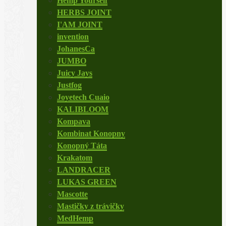
Hemp Yourself
HERBS JOINT
I'AM JOINT
invention
JohanesCa
JUMBO
Juicy Jays
Justfog
Joyetech Cuaio
KALIBLOOM
Kompava
Kombinat Konopny
Konopný Táta
Krakatom
LANDRACER
LUKAS GREEN
Mascotte
Mastičky z trávičky
MedHemp