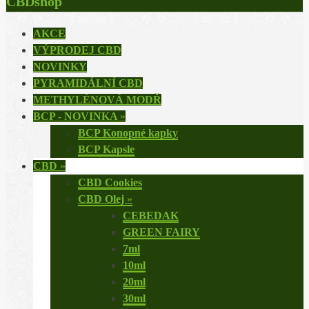
CBDshop
AKCE
VÝPRODEJ CBD
NOVINKY
PYRAMIDÁLNÍ CBD
METHYLÉNOVÁ MODŘ
BCP - NOVINKA
»
BCP Konopné kapky
BCP Kapsle
CBD
»
CBD Cookies
CBD Olej
»
CEBEDAK
GREEN FAIRY
7ml
10ml
20ml
30ml