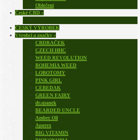
Oblečení
České CBD
»
ČESKÝ VÝROBEK
Výrobci a značky
»
CBDRAČEK
CZECH HHC
WEED REVOLUTION
BOHEMIA WEED
LOBOTOMY
PINK GIRL
CEBEDAK
GREEN FAIRY
dr.spanek
BEARDED UNCLE
Amber Oil
Aporex
BIG VITAMIN