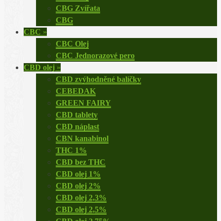
CBG Zvířata
CBG
CBC
»
CBC Olej
CBC Jednorazové pero
CBD olej
»
CBD zvýhodněné balíčky
CEBEDAK
GREEN FAIRY
CBD tablety
CBD náplast
CBN kanabinol
THC 1%
CBD bez THC
CBD olej 1%
CBD olej 2%
CBD olej 2,3%
CBD olej 2,5%