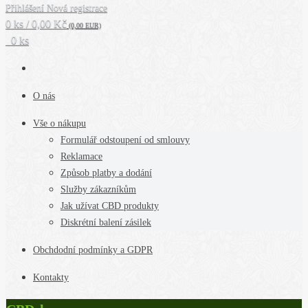
Přihlášení
Nová registrace
0 ks / 0,00 Kč
(0,00 EUR)
0 ks
O nás
Vše o nákupu
Formulář odstoupení od smlouvy
Reklamace
Způsob platby a dodání
Služby zákazníkům
Jak užívat CBD produkty
Diskrétní balení zásilek
Obchdodní podmínky a GDPR
Kontakty