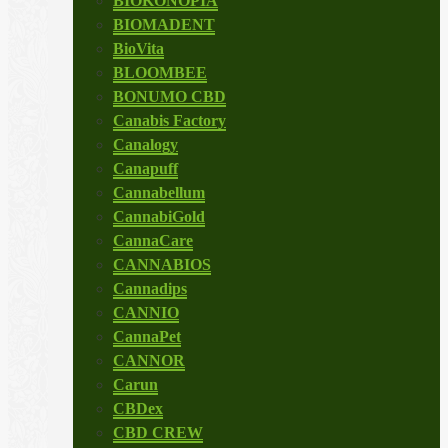
BIOKONOPIA
BIOMADENT
BioVita
BLOOMBEE
BONUMO CBD
Canabis Factory
Canalogy
Canapuff
Cannabellum
CannabiGold
CannaCare
CANNABIOS
Cannadips
CANNIO
CannaPet
CANNOR
Carun
CBDex
CBD CREW