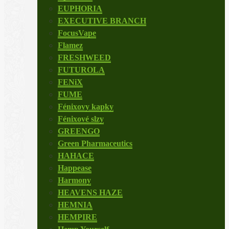
EUPHORIA
EXECUTIVE BRANCH
FocusVape
Flamez
FRESHWEED
FUTUROLA
FENiX
FUME
Fénixovy kapky
Fénixové slzy
GREENGO
Green Pharmaceutics
HAHACE
Happease
Harmony
HEAVENS HAZE
HEMNIA
HEMPIRE