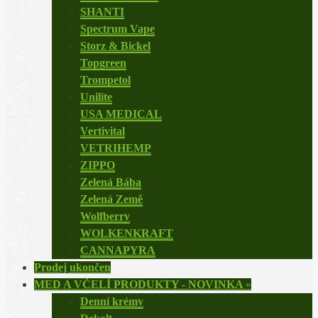
SHANTI
Spectrum Vape
Storz & Bickel
Topgreen
Trompetol
Unilite
USA MEDICAL
Vertivital
VETRIHEMP
ZIPPO
Zelená Bába
Zelená Země
Wolfberry
WOLKENKRAFT
CANNAPYRA
Prodej ukončen
MED A VČELÍ PRODUKTY - NOVINKA
»
Denní krémy