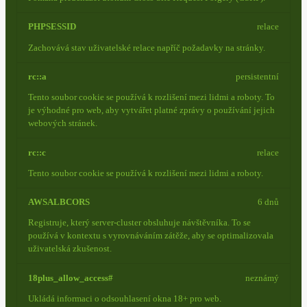
PHPSESSID
relace
Zachovává stav uživatelské relace napříč požadavky na stránky.
rc::a
persistentní
Tento soubor cookie se používá k rozlišení mezi lidmi a roboty. To
je výhodné pro web, aby vytvářet platné zprávy o používání jejich
webových stránek.
rc::c
relace
Tento soubor cookie se používá k rozlišení mezi lidmi a roboty.
AWSALBCORS
6 dnů
Registruje, který server-cluster obsluhuje návštěvníka. To se
používá v kontextu s vyrovnáváním zátěže, aby se optimalizovala
uživatelská zkušenost.
18plus_allow_access#
neznámý
Ukládá informaci o odsouhlasení okna 18+ pro web.