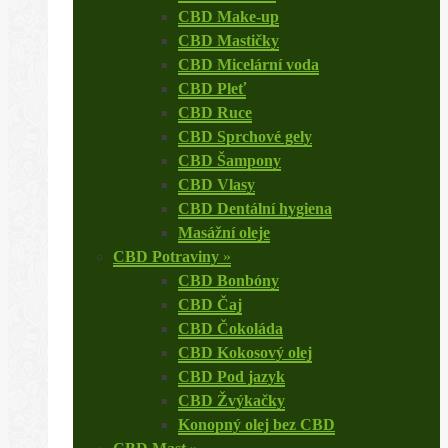
CBD Make-up
CBD Mastičky
CBD Micelární voda
CBD Pleť
CBD Ruce
CBD Sprchové gely
CBD Šampony
CBD Vlasy
CBD Dentální hygiena
Masážní oleje
CBD Potraviny
»
CBD Bonbóny
CBD Čaj
CBD Čokoláda
CBD Kokosový olej
CBD Pod jazyk
CBD Žvýkačky
Konopný olej bez CBD