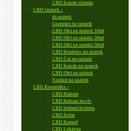
CBD Kapsle vitamín
CBD Spánek
»
dr.spanek
Gummies na spánek
CBD Olej na spánek 10ml
CBD Olej na spánke 20ml
CBD Olej na spánke 30ml
CBD Bonbóny na spánek
CBD Čaj na spánek
CBD Kapsle na spánek
CBD Olej na spánek
Náplast na spánek
CBD Kosmetika
»
CBD Balzám
CBD Balzam na rty
CBD Intímní hygiena
CBD Krém
CBD Koupel
CBD Lékárna