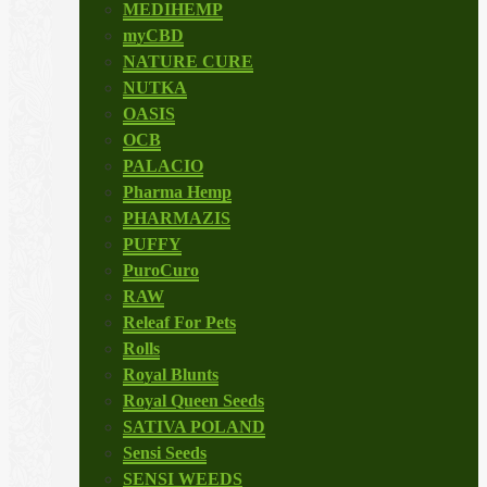
MEDIHEMP
myCBD
NATURE CURE
NUTKA
OASIS
OCB
PALACIO
Pharma Hemp
PHARMAZIS
PUFFY
PuroCuro
RAW
Releaf For Pets
Rolls
Royal Blunts
Royal Queen Seeds
SATIVA POLAND
Sensi Seeds
SENSI WEEDS