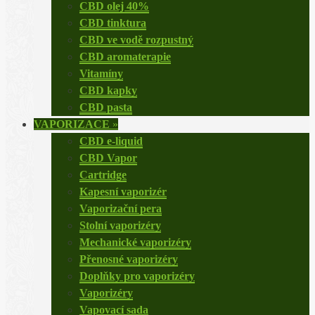
CBD olej 40%
CBD tinktura
CBD ve vodě rozpustný
CBD aromaterapie
Vitamíny
CBD kapky
CBD pasta
VAPORIZACE
»
CBD e-liquid
CBD Vapor
Cartridge
Kapesní vaporizér
Vaporizační pera
Stolní vaporizéry
Mechanické vaporizéry
Přenosné vaporizéry
Doplňky pro vaporizéry
Vaporizéry
Vapovací sada