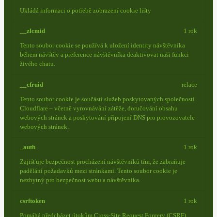
Ukládá informaci o potřebě zobrazení cookie lišty
__zlcmid
1 rok
Tento soubor cookie se používá k uložení identity návštěvníka
během návštěv a preference návštěvníka deaktivovat naši funkci
živého chatu.
__cfruid
relace
Tento soubor cookie je součástí služeb poskytovaných společností
Cloudflare – včetně vyrovnávání zátěže, doručování obsahu
webových stránek a poskytování připojení DNS pro provozovatele
webových stránek.
_auth
1 rok
Zajišťuje bezpečnost procházení návštěvníků tím, že zabraňuje
padělání požadavků mezi stránkami. Tento soubor cookie je
nezbytný pro bezpečnost webu a návštěvníka.
csrftoken
1 rok
Pomáhá předcházet útokům Cross-Site Request Forgery (CSRF).