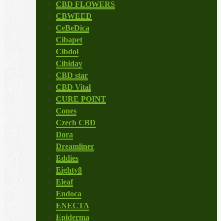
CBD FLOWERS
CBWEED
CeBeDica
Cibapet
Cibdol
Cibiday
CBD star
CBD Vital
CURE POINT
Cones
Czech CBD
Dora
Dreamliner
Eddies
Eighty8
Eleaf
Endoca
ENECTA
Epiderma