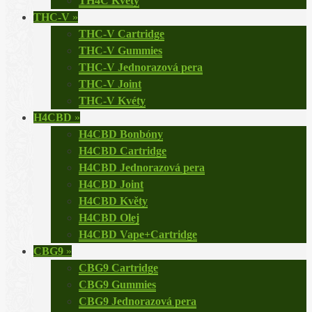
TH4C Květy
THC-V
»
THC-V Cartridge
THC-V Gummies
THC-V Jednorazová pera
THC-V Joint
THC-V Kvéty
H4CBD
»
H4CBD Bonbóny
H4CBD Cartridge
H4CBD Jednorazová pera
H4CBD Joint
H4CBD Květy
H4CBD Olej
H4CBD Vape+Cartridge
CBG9
»
CBG9 Cartridge
CBG9 Gummies
CBG9 Jednorazová pera