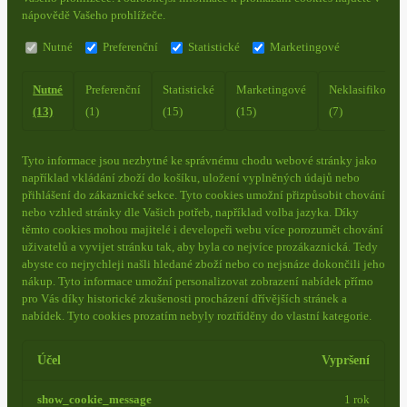
nápovědě Vašeho prohlížeče.
Nutné
Preferenční
Statistické
Marketingové
Nutné
Preferenční
Statistické
Marketingové
Neklasifikovan
(13)
(1)
(15)
(15)
(7)
Tyto informace jsou nezbytné ke správnému chodu webové stránky jako
například vkládání zboží do košíku, uložení vyplněných údajů nebo
přihlášení do zákaznické sekce.
Tyto cookies umožní přizpůsobit chování
nebo vzhled stránky dle Vašich potřeb, například volba jazyka.
Díky
těmto cookies mohou majitelé i developeři webu více porozumět chování
uživatelů a vyvijet stránku tak, aby byla co nejvíce prozákaznická. Tedy
abyste co nejrychleji našli hledané zboží nebo co nejsnáze dokončili jeho
nákup.
Tyto informace umožní personalizovat zobrazení nabídek přímo
pro Vás díky historické zkušenosti procházení dřívějších stránek a
nabídek.
Tyto cookies prozatím nebyly roztříděny do vlastní kategorie.
Účel
Vypršení
show_cookie_message
1 rok