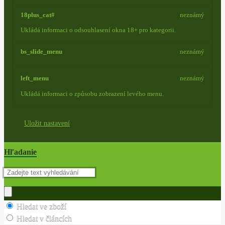
18plus_cat#
neznámý
Ukládá informaci o odsouhlasení okna 18+ pro kategorii.
bs_slide_menu
neznámý
left_menu
neznámý
Ukládá informaci o způsobu zobrazení levého menu.
Uložit nastavení
Hľadanie
Hledat ve zboží
Hledat v článcích