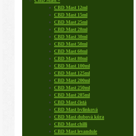
CBD Mast
»
CBD Mast 12ml
CBD Mast 15ml
CBD Mast 25ml
CBD Mast 28ml
CBD Mast 30ml
CBD Mast 50ml
CBD Mast 60ml
CBD Mast 80ml
CBD Mast 100ml
CBD Mast 125ml
CBD Mast 200ml
CBD Mast 250ml
CBD Mast 285ml
CBD Mast čistá
CBD Mast bylinková
CBD Mast dubová kůra
CBD Mast chilli
CBD Mast levandule