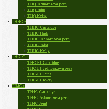
THQ Jednorazová pera
THQ Joint
THQ Květy
THHC
»
THHC Cartridge
THHC Hash
THHC Jednorazová pera
THHC Joint
THHC Květy
THC-F1
»
THC-F1 Cartridge
THC-F1 Jednorazová pera
THC-F1 Joint
THC-F1 Květy
TH4C
»
TH4C Cartridge
TH4C Jednorazová pera
TH4C Joint