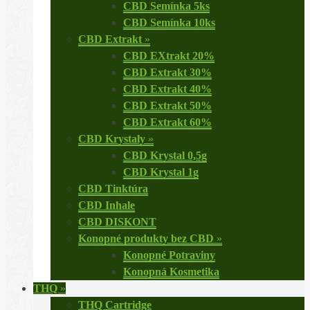
CBD Semínka 5ks
CBD Semínka 10ks
CBD Extrakt
»
CBD EXtrakt 20%
CBD Extrakt 30%
CBD Extrakt 40%
CBD Extrakt 50%
CBD Extrakt 60%
CBD Krystaly
»
CBD Krystal 0,5g
CBD Krystal 1g
CBD Tinktúra
CBD Inhale
CBD DISKONT
Konopné produkty bez CBD
»
Konopné Potraviny
Konopná Kosmetika
THQ
»
THQ Cartridge