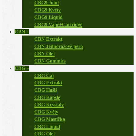
CBG9 Joint
CBG9 Kvéty
CBG9 Liquid
CBG9 Vape+Cartridge
CBN
»
CBN Extrakt
CBN Jednorázové pero
CBN Olej
CBN Gummies
CBG
»
CBG Čaj
CBG Extrakt
CBG Hašiš
CBG Kapsle
CBG Krystaly
CBG Květy
CBG Mastička
CBG Liquid
CBG Olej