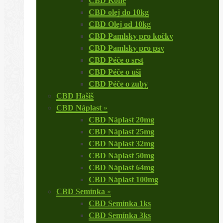
CBD Koně
CBD olej do 10kg
CBD Olej od 10kg
CBD Pamlsky pro kočky
CBD Pamlsky pro psy
CBD Péče o srst
CBD Péče o uši
CBD Péče o zuby
CBD Hašiš
CBD Náplast
»
CBD Náplast 20mg
CBD Náplast 25mg
CBD Náplast 32mg
CBD Náplast 50mg
CBD Náplast 64mg
CBD Náplast 100mg
CBD Semínka
»
CBD Semínka 1ks
CBD Semínka 3ks