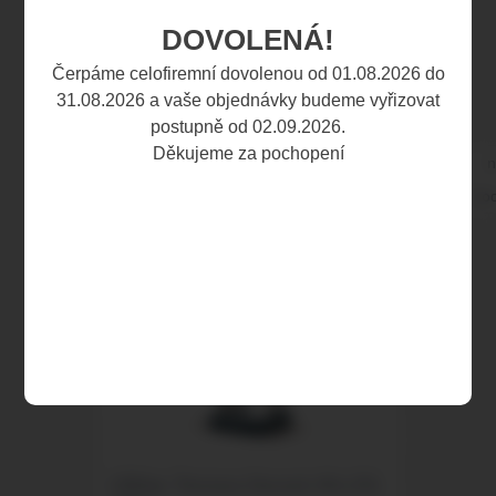
doprava zdarma
DOVOLENÁ!
top produkt
Čerpáme celofiremní dovolenou od 01.08.2026 do
Výrobce:
CANNABIS Pharma
(1)
31.08.2026 a vaše objednávky budeme vyřizovat
postupně od 02.09.2026.
Děkujeme za pochopení
Řadit
nejlevnější
nejdražší
nejnovější
n
podle:
ho
CBDex Tinctura Oncovit 4%+2%