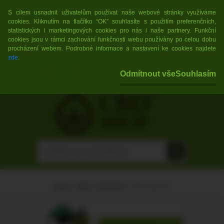
POZOR! Nejprodávanější CBD květy, s
🇨🇿💥
S cílem usnadnit uživatelům používat naše webové stránky využíváme
cookies. Kliknutím na tlačítko “OK” souhlasíte s použitím preferenčních,
vysokým obsahem CBD za skvělé ceny pod značkou
statistických i marketingových cookies pro nás i naše partnery. Funkční
cookies jsou v rámci zachování funkčnosti webu používány po celou dobu
WEED REVOLUTION
!
💥🇨🇿
procházení webem. Podrobné informace a nastavení ke cookies najdete
zde
.
0 ks / 0,00 Kč
Odmítnout vše
Souhlasím
(0,00 EUR)
Úvod
»
CBD
»
CBD Olej
»
CBD Olej 6%