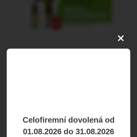
<
1
2
3
4
>
CBD / CBD Olej 6%
Kč
Kč
Celofiremní dovolená od
01.08.2026 do 31.08.2026
skladem
novinka
akce