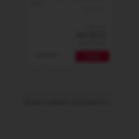
10ml
naše cena
662,00 Kč
(28,47 EUR)
skladem
Vytvořeno systémem
www.webareal.cz