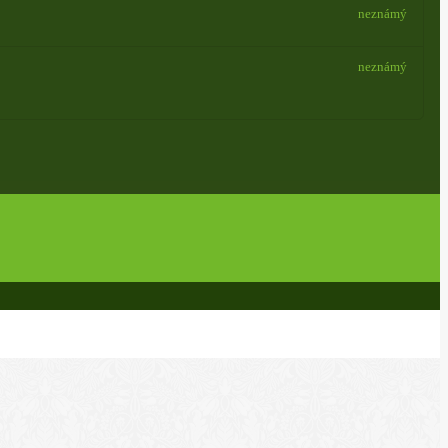
neznámý
neznámý