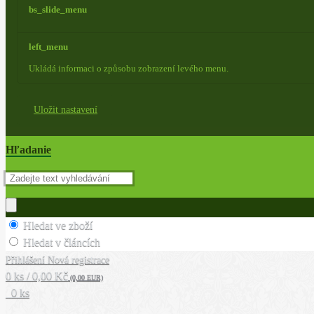
bs_slide_menu
left_menu
Ukládá informaci o způsobu zobrazení levého menu.
Uložit nastavení
Hľadanie
Hledat ve zboží
Hledat v článcích
Přihlášení
Nová registrace
0 ks / 0,00 Kč
(0,00 EUR)
0 ks