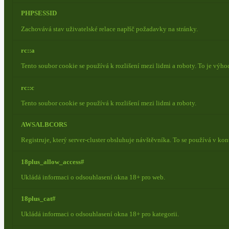
PHPSESSID
Zachovává stav uživatelské relace napříč požadavky na stránky.
rc::a
Tento soubor cookie se používá k rozlišení mezi lidmi a roboty. To je výh
rc::c
Tento soubor cookie se používá k rozlišení mezi lidmi a roboty.
AWSALBCORS
Registruje, který server-cluster obsluhuje návštěvníka. To se používá v ko
18plus_allow_access#
Ukládá informaci o odsouhlasení okna 18+ pro web.
18plus_cat#
Ukládá informaci o odsouhlasení okna 18+ pro kategorii.