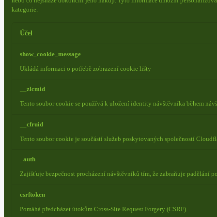
nebo co nejsnáze dokončili jeho nákup.
Tyto informace umožní personalizovat
kategorie.
Účel
show_cookie_message
Ukládá informaci o potřebě zobrazení cookie lišty
__zlcmid
Tento soubor cookie se používá k uložení identity návštěvníka během návšt
__cfruid
Tento soubor cookie je součástí služeb poskytovaných společností Cloudf
_auth
Zajišťuje bezpečnost procházení návštěvníků tím, že zabraňuje padělání 
csrftoken
Pomáhá předcházet útokům Cross-Site Request Forgery (CSRF).