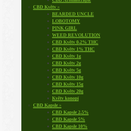
CBD Květy
»
BEARDED UNCLE
LOBOTOMY
PINK GIRL
WEED REVOLUTION
CBD Květy 0,2% THC
CBD Květy 1% THC
CBD Květy 1g
CBD Květy 2g
CBD Květy 5g
CBD Květy 10g
CBD Květy 15g
CBD Květy 20g
Květy konopí
CBD Kapsle
»
CBD Kapsle 2,5%
CBD Kapsle 5%
CBD Kapsle 10%