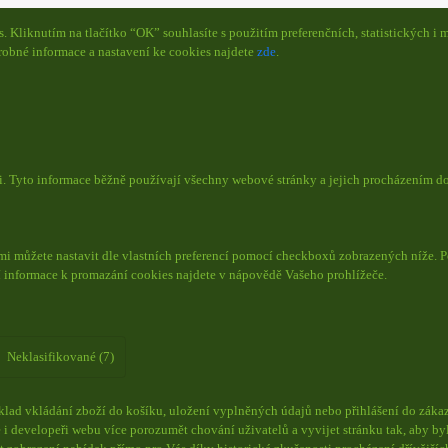
Kliknutím na tlačítko “OK” souhlasíte s použitím preferenčních, statistických i m
obné informace a nastavení ke cookies najdete
zde
.
či. Tyto informace běžně používají všechny webové stránky a jejich procházením d
mi můžete nastavit dle vlastních preferencí pomocí checkboxů zobrazených níže. P
í informace k promazání cookies najdete v nápovědě Vašeho prohlížeče.
Neklasifikované (7)
lad vkládání zboží do košíku, uložení vyplněných údajů nebo přihlášení do zákaz
i developeři webu více porozumět chování uživatelů a vyvijet stránku tak, aby byl