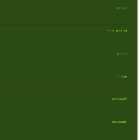
relace
persistentní
relace
6 dnů
neznámý
neznámý