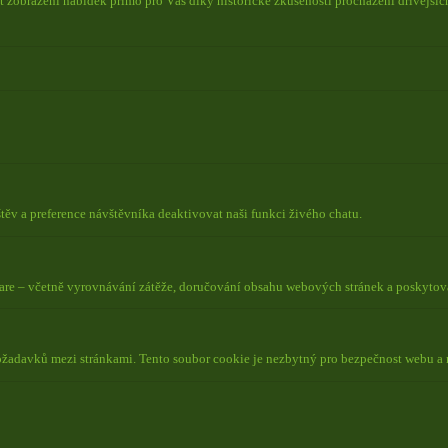
 zobrazení nabídek přímo pro Vás díky historické zkušenosti procházení dřívějších
ěv a preference návštěvníka deaktivovat naši funkci živého chatu.
lare – včetně vyrovnávání zátěže, doručování obsahu webových stránek a poskyto
požadavků mezi stránkami. Tento soubor cookie je nezbytný pro bezpečnost webu a 