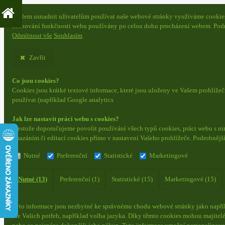
S cílem usnadnit uživatelům používat naše webové stránky využíváme cookies. 
zachování funkčnosti webu používány po celou dobu procházení webem. Podr
Odmítnout vše
Souhlasím
Zavřít
Co jsou cookies?
Cookies jsou krátké textové informace, které jsou uloženy ve Vašem prohlíže
používat (například Google analytics
Jak lze nastavit práci webu s cookies?
Přestože doporučujeme povolit používání všech typů cookies, práci webu s ni
smazáním či editací cookies přímo v nastavení Vašeho prohlížeče. Podrobnějš
Nutné
Preferenční
Statistické
Marketingové
Nutné (13)
Preferenční (1)
Statistické (15)
Marketingové (15)
Tyto informace jsou nezbytné ke správnému chodu webové stránky jako napřík
dle Vašich potřeb, například volba jazyka.
Díky těmto cookies mohou majitelé 