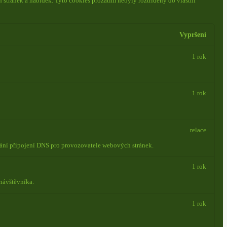
 stránek a nabídek.
Tyto cookies prozatím nebyly roztříděny do vlastní
Vypršení
1 rok
1 rok
relace
vání připojení DNS pro provozovatele webových stránek.
1 rok
návštěvníka.
1 rok