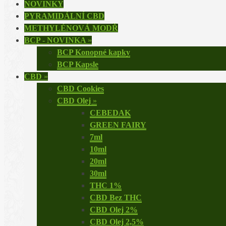
NOVINKY
PYRAMIDÁLNÍ CBD
METHYLÉNOVÁ MODŘ
BCP - NOVINKA
»
BCP Konopné kapky
BCP Kapsle
CBD
»
CBD Cookies
CBD Olej
»
CEBEDAK
GREEN FAIRY
7ml
10ml
20ml
30ml
THC 1%
CBD Bez THC
CBD Olej 2%
CBD Olej 2,5%