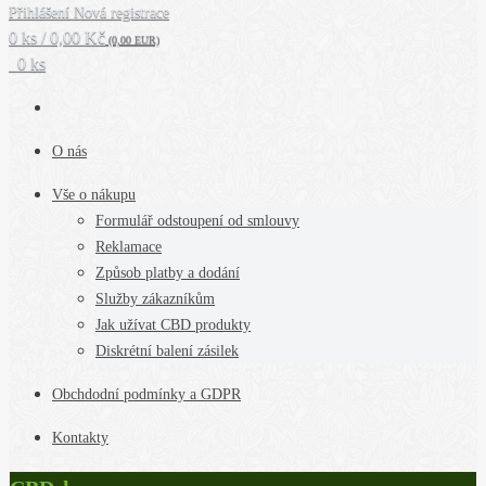
Přihlášení
Nová registrace
0 ks / 0,00 Kč
(0,00 EUR)
0 ks
O nás
Vše o nákupu
Formulář odstoupení od smlouvy
Reklamace
Způsob platby a dodání
Služby zákazníkům
Jak užívat CBD produkty
Diskrétní balení zásilek
Obchdodní podmínky a GDPR
Kontakty