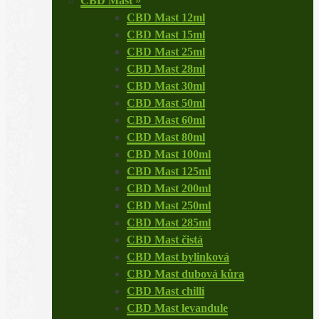
CBD Mast
»
CBD Mast 12ml
CBD Mast 15ml
CBD Mast 25ml
CBD Mast 28ml
CBD Mast 30ml
CBD Mast 50ml
CBD Mast 60ml
CBD Mast 80ml
CBD Mast 100ml
CBD Mast 125ml
CBD Mast 200ml
CBD Mast 250ml
CBD Mast 285ml
CBD Mast čistá
CBD Mast bylinková
CBD Mast dubová kůra
CBD Mast chilli
CBD Mast levandule