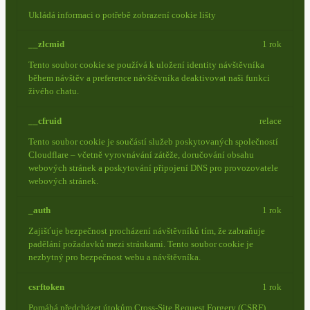
Ukládá informaci o potřebě zobrazení cookie lišty
__zlcmid
1 rok
Tento soubor cookie se používá k uložení identity návštěvníka
během návštěv a preference návštěvníka deaktivovat naši funkci
živého chatu.
__cfruid
relace
Tento soubor cookie je součástí služeb poskytovaných společností
Cloudflare – včetně vyrovnávání zátěže, doručování obsahu
webových stránek a poskytování připojení DNS pro provozovatele
webových stránek.
_auth
1 rok
Zajišťuje bezpečnost procházení návštěvníků tím, že zabraňuje
padělání požadavků mezi stránkami. Tento soubor cookie je
nezbytný pro bezpečnost webu a návštěvníka.
csrftoken
1 rok
Pomáhá předcházet útokům Cross-Site Request Forgery (CSRF).