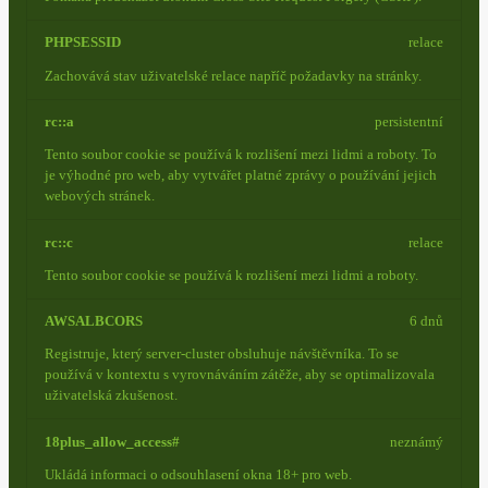
PHPSESSID
relace
Zachovává stav uživatelské relace napříč požadavky na stránky.
rc::a
persistentní
Tento soubor cookie se používá k rozlišení mezi lidmi a roboty. To
je výhodné pro web, aby vytvářet platné zprávy o používání jejich
webových stránek.
rc::c
relace
Tento soubor cookie se používá k rozlišení mezi lidmi a roboty.
AWSALBCORS
6 dnů
Registruje, který server-cluster obsluhuje návštěvníka. To se
používá v kontextu s vyrovnáváním zátěže, aby se optimalizovala
uživatelská zkušenost.
18plus_allow_access#
neznámý
Ukládá informaci o odsouhlasení okna 18+ pro web.