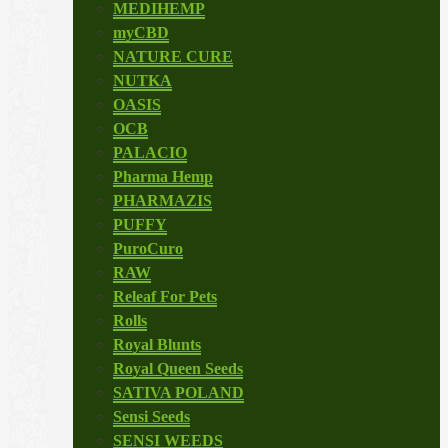
MEDIHEMP
myCBD
NATURE CURE
NUTKA
OASIS
OCB
PALACIO
Pharma Hemp
PHARMAZIS
PUFFY
PuroCuro
RAW
Releaf For Pets
Rolls
Royal Blunts
Royal Queen Seeds
SATIVA POLAND
Sensi Seeds
SENSI WEEDS