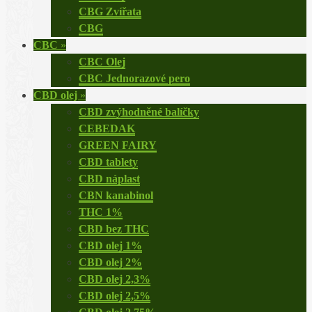
CBG Zvířata
CBG
CBC
»
CBC Olej
CBC Jednorazové pero
CBD olej
»
CBD zvýhodněné balíčky
CEBEDAK
GREEN FAIRY
CBD tablety
CBD náplast
CBN kanabinol
THC 1%
CBD bez THC
CBD olej 1%
CBD olej 2%
CBD olej 2,3%
CBD olej 2,5%