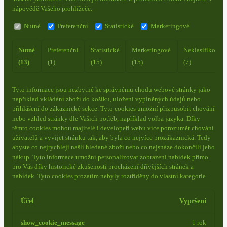
nápovědě Vašeho prohlížeče.
Nutné
Preferenční
Statistické
Marketingové
Nutné
Preferenční
Statistické
Marketingové
Neklasifikovan
(13)
(1)
(15)
(15)
(7)
Tyto informace jsou nezbytné ke správnému chodu webové stránky jako
například vkládání zboží do košíku, uložení vyplněných údajů nebo
přihlášení do zákaznické sekce.
Tyto cookies umožní přizpůsobit chování
nebo vzhled stránky dle Vašich potřeb, například volba jazyka.
Díky
těmto cookies mohou majitelé i developeři webu více porozumět chování
uživatelů a vyvijet stránku tak, aby byla co nejvíce prozákaznická. Tedy
abyste co nejrychleji našli hledané zboží nebo co nejsnáze dokončili jeho
nákup.
Tyto informace umožní personalizovat zobrazení nabídek přímo
pro Vás díky historické zkušenosti procházení dřívějších stránek a
nabídek.
Tyto cookies prozatím nebyly roztříděny do vlastní kategorie.
Účel
Vypršení
show_cookie_message
1 rok