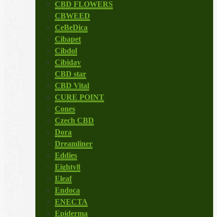
CBD FLOWERS
CBWEED
CeBeDica
Cibapet
Cibdol
Cibiday
CBD star
CBD Vital
CURE POINT
Cones
Czech CBD
Dora
Dreamliner
Eddies
Eighty8
Eleaf
Endoca
ENECTA
Epiderma