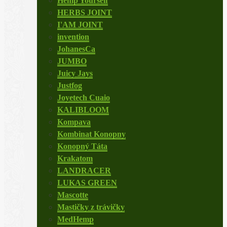
Hemp Yourself
HERBS JOINT
I'AM JOINT
invention
JohanesCa
JUMBO
Juicy Jays
Justfog
Joyetech Cuaio
KALIBLOOM
Kompava
Kombinat Konopny
Konopný Táta
Krakatom
LANDRACER
LUKAS GREEN
Mascotte
Mastičky z trávičky
MedHemp