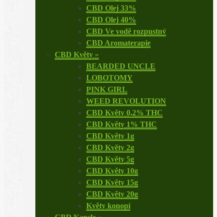
CBD Olej 33%
CBD Olej 40%
CBD Ve vodě rozpustný
CBD Aromaterapie
CBD Květy
»
BEARDED UNCLE
LOBOTOMY
PINK GIRL
WEED REVOLUTION
CBD Květy 0,2% THC
CBD Květy 1% THC
CBD Květy 1g
CBD Květy 2g
CBD Květy 5g
CBD Květy 10g
CBD Květy 15g
CBD Květy 20g
Květy konopí