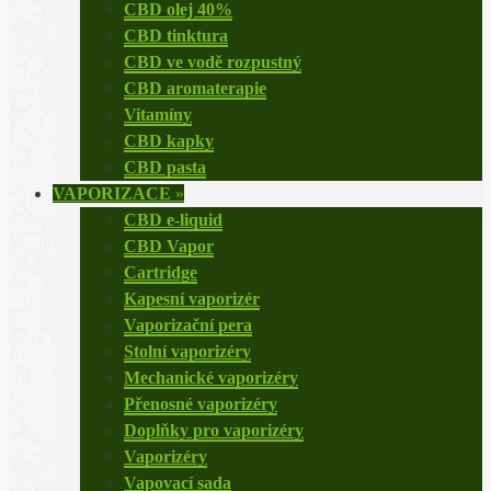
CBD olej 40%
CBD tinktura
CBD ve vodě rozpustný
CBD aromaterapie
Vitamíny
CBD kapky
CBD pasta
VAPORIZACE
»
CBD e-liquid
CBD Vapor
Cartridge
Kapesní vaporizér
Vaporizační pera
Stolní vaporizéry
Mechanické vaporizéry
Přenosné vaporizéry
Doplňky pro vaporizéry
Vaporizéry
Vapovací sada