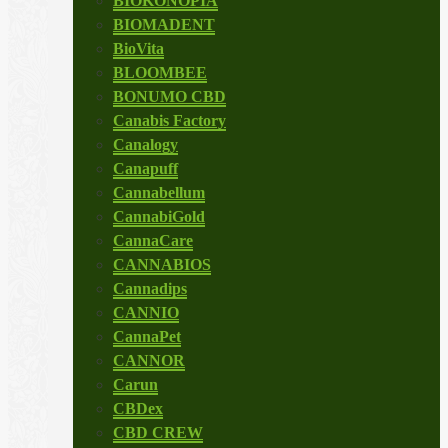
BIOKONOPIA
BIOMADENT
BioVita
BLOOMBEE
BONUMO CBD
Canabis Factory
Canalogy
Canapuff
Cannabellum
CannabiGold
CannaCare
CANNABIOS
Cannadips
CANNIO
CannaPet
CANNOR
Carun
CBDex
CBD CREW