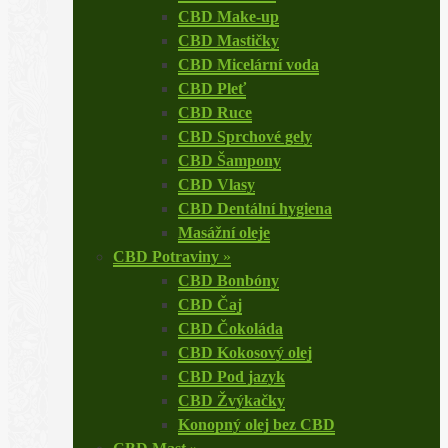
CBD Make-up
CBD Mastičky
CBD Micelární voda
CBD Pleť
CBD Ruce
CBD Sprchové gely
CBD Šampony
CBD Vlasy
CBD Dentální hygiena
Masážní oleje
CBD Potraviny
»
CBD Bonbóny
CBD Čaj
CBD Čokoláda
CBD Kokosový olej
CBD Pod jazyk
CBD Žvýkačky
Konopný olej bez CBD