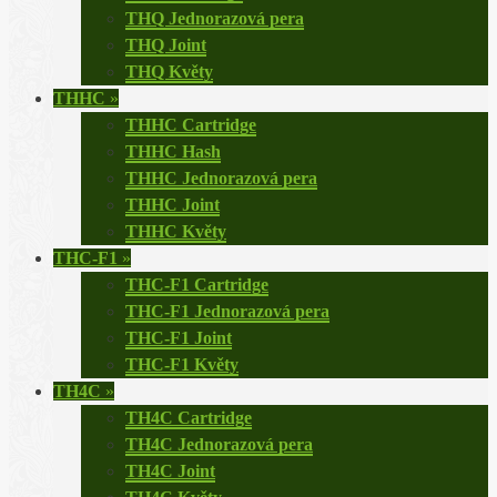
THQ Jednorazová pera
THQ Joint
THQ Květy
THHC
»
THHC Cartridge
THHC Hash
THHC Jednorazová pera
THHC Joint
THHC Květy
THC-F1
»
THC-F1 Cartridge
THC-F1 Jednorazová pera
THC-F1 Joint
THC-F1 Květy
TH4C
»
TH4C Cartridge
TH4C Jednorazová pera
TH4C Joint