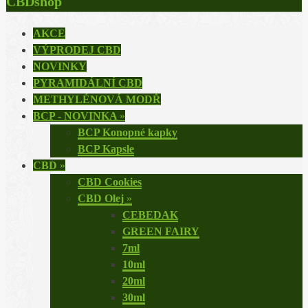
CBDshop
AKCE
VÝPRODEJ CBD
NOVINKY
PYRAMIDÁLNÍ CBD
METHYLÉNOVÁ MODŘ
BCP - NOVINKA
»
BCP Konopné kapky
BCP Kapsle
CBD
»
CBD Cookies
CBD Olej
»
CEBEDAK
GREEN FAIRY
7ml
10ml
20ml
30ml