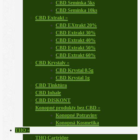
CBD Semínka 5ks
CBD Semínka 10ks
CBD Extrakt
»
CBD EXtrakt 20%
CBD Extrakt 30%
CBD Extrakt 40%
CBD Extrakt 50%
CBD Extrakt 60%
CBD Krystaly
»
CBD Krystal 0,5g
CBD Krystal 1g
CBD Tinktúra
CBD Inhale
CBD DISKONT
Konopné produkty bez CBD
»
Konopné Potraviny
Konopná Kosmetika
THQ
»
THQ Cartridge