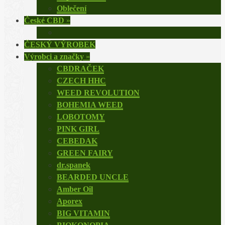
Oblečení
České CBD
»
ČESKÝ VÝROBEK
Výrobci a značky
»
CBDRAČEK
CZECH HHC
WEED REVOLUTION
BOHEMIA WEED
LOBOTOMY
PINK GIRL
CEBEDAK
GREEN FAIRY
dr.spanek
BEARDED UNCLE
Amber Oil
Aporex
BIG VITAMIN