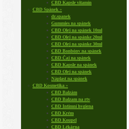
CBD Kapsle vitamín
CBD Spánek
»
dr.spanek
Gummies na spánek
CBD Olej na spánek 10ml
CBD Olej na spánke 20ml
CBD Olej na spánke 30ml
CBD Bonbóny na spánek
CBD Čaj na spánek
CBD Kapsle na spánek
CBD Olej na spánek
Náplast na spánek
CBD Kosmetika
»
CBD Balzám
CBD Balzam na rty
CBD Intímní hygiena
CBD Krém
CBD Koupel
CBD Lékárna