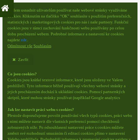
S cílem usnadnit uživatelům používat naše webové stránky využíváme
cookies. Kliknutím na tlačítko “OK” souhlasíte s použitím preferenčních,
statistických i marketingových cookies pro nás i naše partnery. Funkční
cookies jsou v rámci zachování funkčnosti webu používány po celou
dobu procházení webem. Podrobné informace a nastavení ke cookies
najdete
zde
.
Odmítnout vše
Souhlasím
Zavřít
Co jsou cookies?
Cookies jsou krátké textové informace, které jsou uloženy ve Vašem
prohlížeči. Tyto informace běžně používají všechny webové stránky a
jejich procházením dochází k ukládání cookies. Pomocí partnerských
skriptů, které mohou stránky používat (například Google analytics
Jak lze nastavit práci webu s cookies?
Přestože doporučujeme povolit používání všech typů cookies, práci webu
s nimi můžete nastavit dle vlastních preferencí pomocí checkboxů
zobrazených níže. Po odsouhlasení nastavení práce s cookies můžete
změnit své rozhodnutí smazáním či editací cookies přímo v nastavení
Vašeho prohlížeče. Podrobnější informace k promazání cookies najdete v