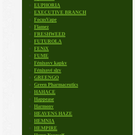
EUPHORIA
EXECUTIVE BRANCH
FocusVape
Flamez
FRESHWEED
FUTUROLA
FENiX
FUME
Fénixovy kapky
Fénixové slzy
GREENGO
Green Pharmaceutics
HAHACE
Happease
Harmony
HEAVENS HAZE
HEMNIA
HEMPIRE