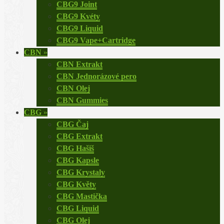
CBG9 Joint
CBG9 Kvéty
CBG9 Liquid
CBG9 Vape+Cartridge
CBN
»
CBN Extrakt
CBN Jednorázové pero
CBN Olej
CBN Gummies
CBG
»
CBG Čaj
CBG Extrakt
CBG Hašiš
CBG Kapsle
CBG Krystaly
CBG Květy
CBG Mastička
CBG Liquid
CBG Olej