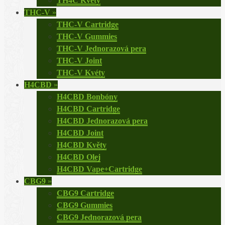
TH4C Květy
THC-V
»
THC-V Cartridge
THC-V Gummies
THC-V Jednorazová pera
THC-V Joint
THC-V Kvéty
H4CBD
»
H4CBD Bonbóny
H4CBD Cartridge
H4CBD Jednorazová pera
H4CBD Joint
H4CBD Květy
H4CBD Olej
H4CBD Vape+Cartridge
CBG9
»
CBG9 Cartridge
CBG9 Gummies
CBG9 Jednorazová pera