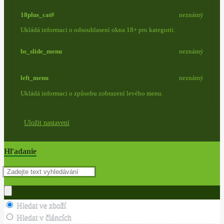
18plus_cat#
neznámý
Ukládá informaci o odsouhlasení okna 18+ pro kategorii.
bs_slide_menu
neznámý
left_menu
neznámý
Ukládá informaci o způsobu zobrazení levého menu.
Uložit nastavení
Hľadanie
Hledat ve zboží
Hledat v článcích