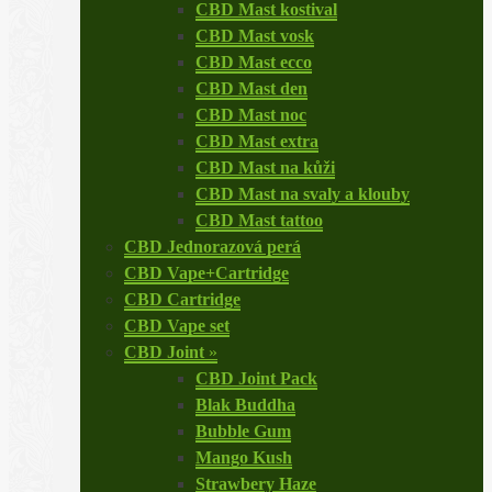
CBD Mast kostival
CBD Mast vosk
CBD Mast ecco
CBD Mast den
CBD Mast noc
CBD Mast extra
CBD Mast na kůži
CBD Mast na svaly a klouby
CBD Mast tattoo
CBD Jednorazová perá
CBD Vape+Cartridge
CBD Cartridge
CBD Vape set
CBD Joint
»
CBD Joint Pack
Blak Buddha
Bubble Gum
Mango Kush
Strawbery Haze