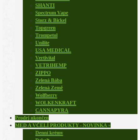
SHANTI
Spectrum Vape
Storz & Bickel
Topgreen
Trompetol
Unilite
USA MEDICAL
Vertivital
VETRIHEMP
ZIPPO
Zelená Bába
Zelená Země
Wolfberry
WOLKENKRAFT
CANNAPYRA
Prodej ukončen
MED A VČELÍ PRODUKTY - NOVINKA
»
Denní krémy