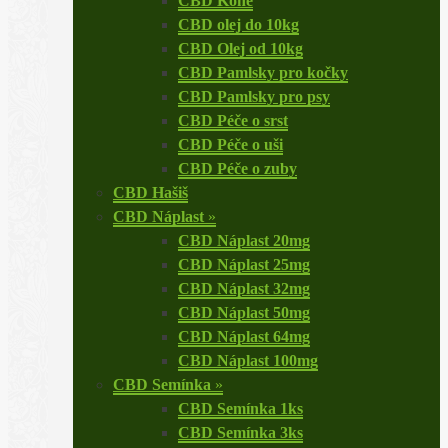
CBD Koně
CBD olej do 10kg
CBD Olej od 10kg
CBD Pamlsky pro kočky
CBD Pamlsky pro psy
CBD Péče o srst
CBD Péče o uši
CBD Péče o zuby
CBD Hašiš
CBD Náplast
»
CBD Náplast 20mg
CBD Náplast 25mg
CBD Náplast 32mg
CBD Náplast 50mg
CBD Náplast 64mg
CBD Náplast 100mg
CBD Semínka
»
CBD Semínka 1ks
CBD Semínka 3ks