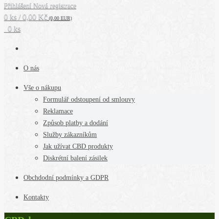
Přihlášení
Nová registrace
0 ks / 0,00 Kč
(0,00 EUR)
0 ks
O nás
Vše o nákupu
Formulář odstoupení od smlouvy
Reklamace
Způsob platby a dodání
Služby zákazníkům
Jak užívat CBD produkty
Diskrétní balení zásilek
Obchdodní podmínky a GDPR
Kontakty