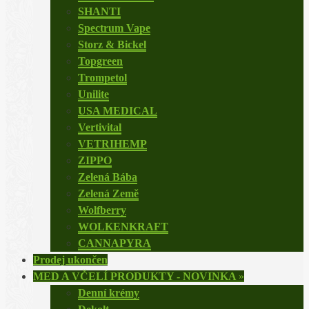
SHANTI
Spectrum Vape
Storz & Bickel
Topgreen
Trompetol
Unilite
USA MEDICAL
Vertivital
VETRIHEMP
ZIPPO
Zelená Bába
Zelená Země
Wolfberry
WOLKENKRAFT
CANNAPYRA
Prodej ukončen
MED A VČELÍ PRODUKTY - NOVINKA
»
Denní krémy