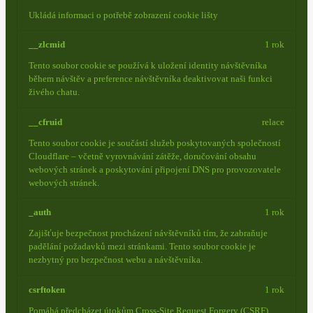
Ukládá informaci o potřebě zobrazení cookie lišty
__zlcmid
1 rok
Tento soubor cookie se používá k uložení identity návštěvníka
během návštěv a preference návštěvníka deaktivovat naši funkci
živého chatu.
__cfruid
relace
Tento soubor cookie je součástí služeb poskytovaných společností
Cloudflare – včetně vyrovnávání zátěže, doručování obsahu
webových stránek a poskytování připojení DNS pro provozovatele
webových stránek.
_auth
1 rok
Zajišťuje bezpečnost procházení návštěvníků tím, že zabraňuje
padělání požadavků mezi stránkami. Tento soubor cookie je
nezbytný pro bezpečnost webu a návštěvníka.
csrftoken
1 rok
Pomáhá předcházet útokům Cross-Site Request Forgery (CSRF).