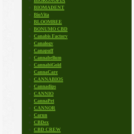
BIOKONOPIA
BIOMADENT
BioVita
BLOOMBEE
BONUMO CBD
Canabis Factory
Canalogy
Canapuff
Cannabellum
CannabiGold
CannaCare
CANNABIOS
Cannadips
CANNIO
CannaPet
CANNOR
Carun
CBDex
CBD CREW