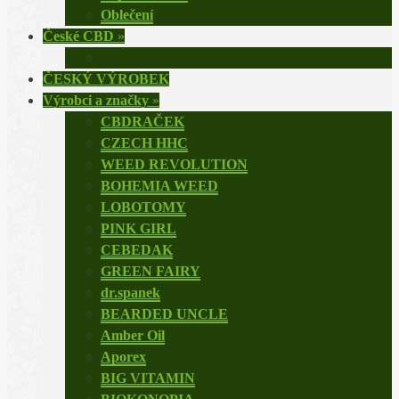
Oblečení
České CBD
»
ČESKÝ VÝROBEK
Výrobci a značky
»
CBDRAČEK
CZECH HHC
WEED REVOLUTION
BOHEMIA WEED
LOBOTOMY
PINK GIRL
CEBEDAK
GREEN FAIRY
dr.spanek
BEARDED UNCLE
Amber Oil
Aporex
BIG VITAMIN