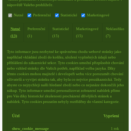
nápovědě Vašeho prohlížeče.
Nutné
Preferenční
Statistické
Marketingové
Nutné
Preferenční
Statistické
Marketingové
Neklasifikovan
(13)
(1)
(15)
(15)
(7)
Tyto informace jsou nezbytné ke správnému chodu webové stránky jako
například vkládání zboží do košíku, uložení vyplněných údajů nebo
přihlášení do zákaznické sekce.
Tyto cookies umožní přizpůsobit chování
nebo vzhled stránky dle Vašich potřeb, například volba jazyka.
Díky
těmto cookies mohou majitelé i developeři webu více porozumět chování
uživatelů a vyvijet stránku tak, aby byla co nejvíce prozákaznická. Tedy
abyste co nejrychleji našli hledané zboží nebo co nejsnáze dokončili jeho
nákup.
Tyto informace umožní personalizovat zobrazení nabídek přímo
pro Vás díky historické zkušenosti procházení dřívějších stránek a
nabídek.
Tyto cookies prozatím nebyly roztříděny do vlastní kategorie.
Účel
Vypršení
show_cookie_message
1 rok