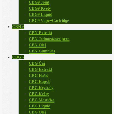
CBG9 Joint
CBG9 Kvéty
CBG9 Liquid
CBG9 Vape+Cartridge
CBN
»
CBN Extrakt
CBN Jednorázové pero
CBN Olej
CBN Gummies
CBG
»
CBG Čaj
CBG Extrakt
CBG Hašiš
CBG Kapsle
CBG Krystaly
CBG Květy
CBG Mastička
CBG Liquid
CBG Olej