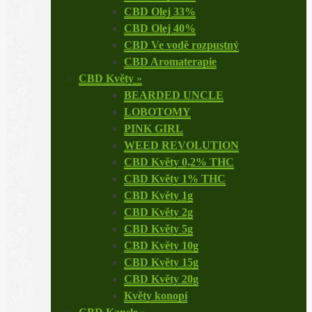
CBD Olej 33%
CBD Olej 40%
CBD Ve vodě rozpustný
CBD Aromaterapie
CBD Květy
»
BEARDED UNCLE
LOBOTOMY
PINK GIRL
WEED REVOLUTION
CBD Květy 0,2% THC
CBD Květy 1% THC
CBD Květy 1g
CBD Květy 2g
CBD Květy 5g
CBD Květy 10g
CBD Květy 15g
CBD Květy 20g
Květy konopí