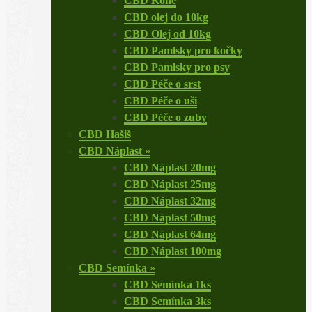
CBD Koně
CBD olej do 10kg
CBD Olej od 10kg
CBD Pamlsky pro kočky
CBD Pamlsky pro psy
CBD Péče o srst
CBD Péče o uši
CBD Péče o zuby
CBD Hašiš
CBD Náplast
»
CBD Náplast 20mg
CBD Náplast 25mg
CBD Náplast 32mg
CBD Náplast 50mg
CBD Náplast 64mg
CBD Náplast 100mg
CBD Semínka
»
CBD Semínka 1ks
CBD Semínka 3ks