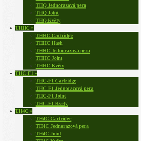
THQ Jednorazová pera
THQ Joint
THQ Květy
THHC
»
THHC Cartridge
THHC Hash
THHC Jednorazová pera
THHC Joint
THHC Květy
THC-F1
»
THC-F1 Cartridge
THC-F1 Jednorazová pera
THC-F1 Joint
THC-F1 Květy
TH4C
»
TH4C Cartridge
TH4C Jednorazová pera
TH4C Joint