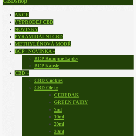
CBDshop
AKCE
VÝPRODEJ CBD
NOVINKY
PYRAMIDÁLNÍ CBD
METHYLÉNOVÁ MODŘ
BCP - NOVINKA
»
BCP Konopné kapky
BCP Kapsle
CBD
»
CBD Cookies
CBD Olej
»
CEBEDAK
GREEN FAIRY
7ml
10ml
20ml
30ml