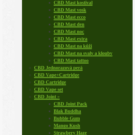
CBD Mast kostival
CBD Mast vosk
CBD Mast ecco
CBD Mast den
CBD Mast noc
CBD Mast extra
CBD Mast na kůži
CBD Mast na svaly a klouby
CBD Mast tattoo
CBD Jednorazová perá
CBD Vape+Cartridge
CBD Cartridge
CBD Vape set
CBD Joint
»
CBD Joint Pack
Blak Buddha
Bubble Gum
Mango Kush
Strawbery Haze