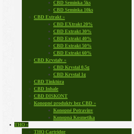
CBD Semínka 5ks
CBD Semínka 10ks
CBD Extrakt
»
CBD EXtrakt 20%
CBD Extrakt 30%
CBD Extrakt 40%
CBD Extrakt 50%
CBD Extrakt 60%
CBD Krystaly
»
CBD Krystal 0,5g
CBD Krystal 1g
CBD Tinktúra
CBD Inhale
CBD DISKONT
Konopné produkty bez CBD
»
Konopné Potraviny
Konopná Kosmetika
THQ
»
THQ Cartridge