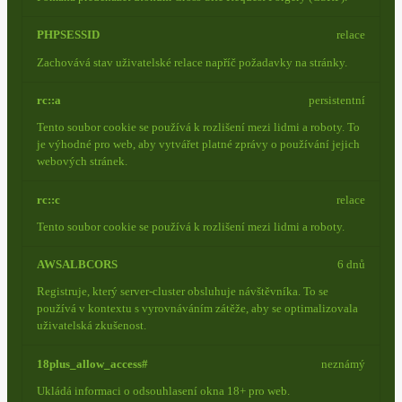
PHPSESSID
relace
Zachovává stav uživatelské relace napříč požadavky na stránky.
rc::a
persistentní
Tento soubor cookie se používá k rozlišení mezi lidmi a roboty. To
je výhodné pro web, aby vytvářet platné zprávy o používání jejich
webových stránek.
rc::c
relace
Tento soubor cookie se používá k rozlišení mezi lidmi a roboty.
AWSALBCORS
6 dnů
Registruje, který server-cluster obsluhuje návštěvníka. To se
používá v kontextu s vyrovnáváním zátěže, aby se optimalizovala
uživatelská zkušenost.
18plus_allow_access#
neznámý
Ukládá informaci o odsouhlasení okna 18+ pro web.