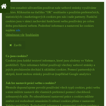
S cílem usnadnit uživatelům používat naše webové stránky využíváme
cookies. Kliknutím na tlačítko “OK” souhlasíte s použitím preferenčních,
statistických i marketingových cookies pro nás i naše partnery. Funkční
cookies jsou v rámci zachování funkčnosti webu používány po celou
dobu procházení webem. Podrobné informace a nastavení ke cookies
najdete
zde
.
Odmítnout vše
Souhlasím
Zavřít
Co jsou cookies?
Cookies jsou krátké textové informace, které jsou uloženy ve Vašem
prohlížeči. Tyto informace běžně používají všechny webové stránky a
jejich procházením dochází k ukládání cookies. Pomocí partnerských
skriptů, které mohou stránky používat (například Google analytics
Jak lze nastavit práci webu s cookies?
Přestože doporučujeme povolit používání všech typů cookies, práci webu
s nimi můžete nastavit dle vlastních preferencí pomocí checkboxů
zobrazených níže. Po odsouhlasení nastavení práce s cookies můžete
změnit své rozhodnutí smazáním či editací cookies přímo v nastavení
Vašeho prohlížeče. Podrobnější informace k promazání cookies najdete v