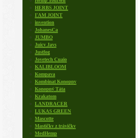
Hemp Yourself
HERBS JOINT
I'AM JOINT
invention
JohanesCa
JUMBO
Juicy Jays
Justfog
Joyetech Cuaio
KALIBLOOM
Kompava
Kombinat Konopny
Konopný Táta
Krakatom
LANDRACER
LUKAS GREEN
Mascotte
Mastičky z trávičky
MedHemp