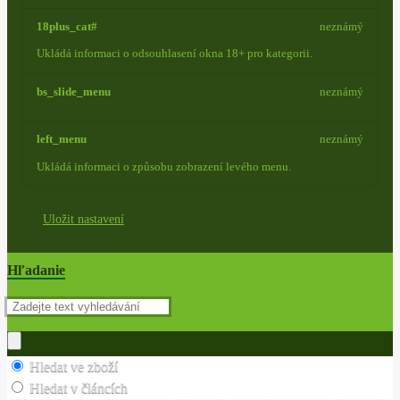
18plus_cat#
neznámý
Ukládá informaci o odsouhlasení okna 18+ pro kategorii.
bs_slide_menu
neznámý
left_menu
neznámý
Ukládá informaci o způsobu zobrazení levého menu.
Uložit nastavení
Hľadanie
Hledat ve zboží
Hledat v článcích