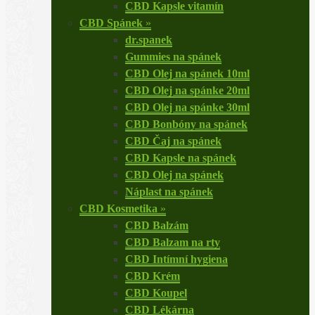
CBD Kapsle vitamín
CBD Spánek
»
dr.spanek
Gummies na spánek
CBD Olej na spánek 10ml
CBD Olej na spánke 20ml
CBD Olej na spánke 30ml
CBD Bonbóny na spánek
CBD Čaj na spánek
CBD Kapsle na spánek
CBD Olej na spánek
Náplast na spánek
CBD Kosmetika
»
CBD Balzám
CBD Balzam na rty
CBD Intímní hygiena
CBD Krém
CBD Koupel
CBD Lékárna