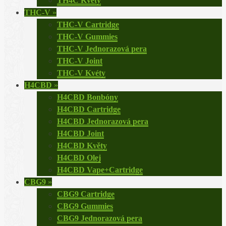
TH4C Květy
THC-V
»
THC-V Cartridge
THC-V Gummies
THC-V Jednorazová pera
THC-V Joint
THC-V Kvéty
H4CBD
»
H4CBD Bonbóny
H4CBD Cartridge
H4CBD Jednorazová pera
H4CBD Joint
H4CBD Květy
H4CBD Olej
H4CBD Vape+Cartridge
CBG9
»
CBG9 Cartridge
CBG9 Gummies
CBG9 Jednorazová pera