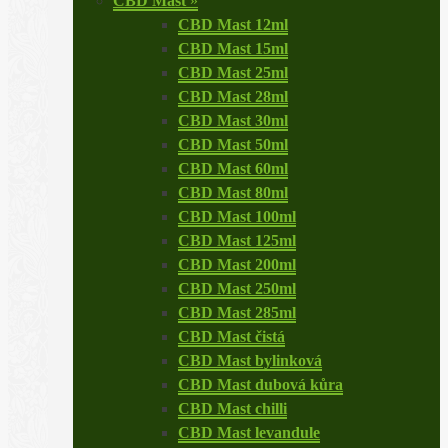
CBD Mast
»
CBD Mast 12ml
CBD Mast 15ml
CBD Mast 25ml
CBD Mast 28ml
CBD Mast 30ml
CBD Mast 50ml
CBD Mast 60ml
CBD Mast 80ml
CBD Mast 100ml
CBD Mast 125ml
CBD Mast 200ml
CBD Mast 250ml
CBD Mast 285ml
CBD Mast čistá
CBD Mast bylinková
CBD Mast dubová kůra
CBD Mast chilli
CBD Mast levandule