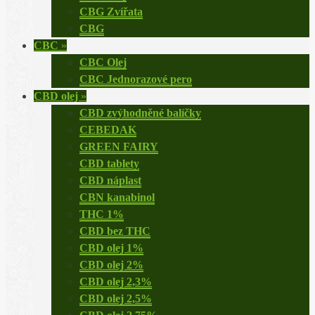
CBG Zvířata
CBG
CBC
»
CBC Olej
CBC Jednorazové pero
CBD olej
»
CBD zvýhodněné balíčky
CEBEDAK
GREEN FAIRY
CBD tablety
CBD náplast
CBN kanabinol
THC 1%
CBD bez THC
CBD olej 1%
CBD olej 2%
CBD olej 2,3%
CBD olej 2,5%