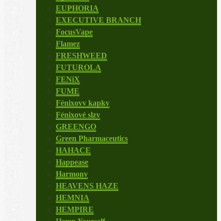
EUPHORIA
EXECUTIVE BRANCH
FocusVape
Flamez
FRESHWEED
FUTUROLA
FENiX
FUME
Fénixovy kapky
Fénixové slzy
GREENGO
Green Pharmaceutics
HAHACE
Happease
Harmony
HEAVENS HAZE
HEMNIA
HEMPIRE