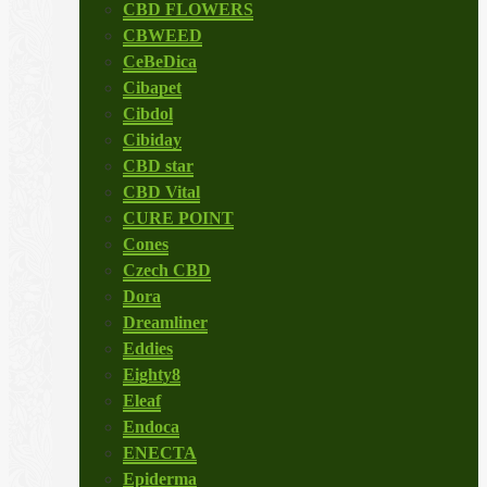
CBD FLOWERS
CBWEED
CeBeDica
Cibapet
Cibdol
Cibiday
CBD star
CBD Vital
CURE POINT
Cones
Czech CBD
Dora
Dreamliner
Eddies
Eighty8
Eleaf
Endoca
ENECTA
Epiderma