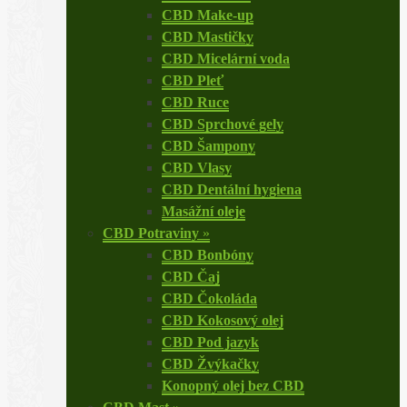
CBD Make-up
CBD Mastičky
CBD Micelární voda
CBD Pleť
CBD Ruce
CBD Sprchové gely
CBD Šampony
CBD Vlasy
CBD Dentální hygiena
Masážní oleje
CBD Potraviny
»
CBD Bonbóny
CBD Čaj
CBD Čokoláda
CBD Kokosový olej
CBD Pod jazyk
CBD Žvýkačky
Konopný olej bez CBD