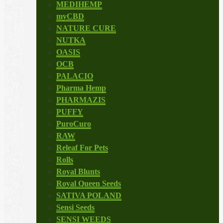
MEDIHEMP
myCBD
NATURE CURE
NUTKA
OASIS
OCB
PALACIO
Pharma Hemp
PHARMAZIS
PUFFY
PuroCuro
RAW
Releaf For Pets
Rolls
Royal Blunts
Royal Queen Seeds
SATIVA POLAND
Sensi Seeds
SENSI WEEDS