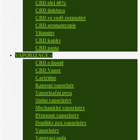
CBD olej 40%
CBD tinktura
CBD ve vodě rozpustný
CBD aromaterapie
Vitamíny
CBD kapky
CBD pasta
VAPORIZACE
»
CBD e-liquid
CBD Vapor
Cartridge
Kapesní vaporizér
Vaporizační pera
Stolní vaporizéry
Mechanické vaporizéry
Přenosné vaporizéry
Doplňky pro vaporizéry
Vaporizéry
Vapovací sada