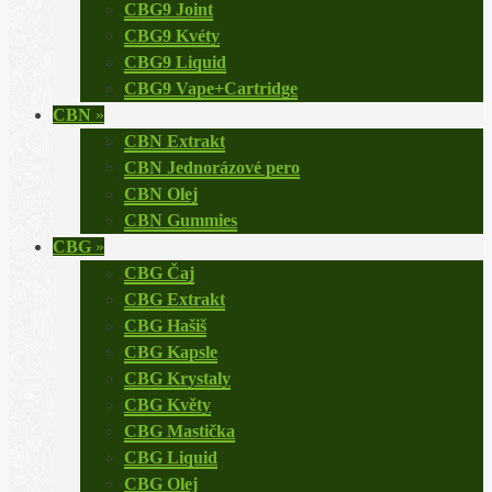
CBG9 Joint
CBG9 Kvéty
CBG9 Liquid
CBG9 Vape+Cartridge
CBN
»
CBN Extrakt
CBN Jednorázové pero
CBN Olej
CBN Gummies
CBG
»
CBG Čaj
CBG Extrakt
CBG Hašiš
CBG Kapsle
CBG Krystaly
CBG Květy
CBG Mastička
CBG Liquid
CBG Olej