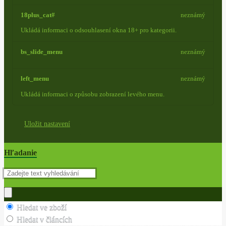
18plus_cat#
neznámý
Ukládá informaci o odsouhlasení okna 18+ pro kategorii.
bs_slide_menu
neznámý
left_menu
neznámý
Ukládá informaci o způsobu zobrazení levého menu.
Uložit nastavení
Hľadanie
Hledat ve zboží
Hledat v článcích