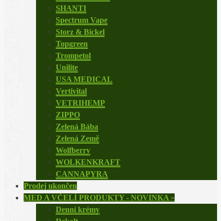
SHANTI
Spectrum Vape
Storz & Bickel
Topgreen
Trompetol
Unilite
USA MEDICAL
Vertivital
VETRIHEMP
ZIPPO
Zelená Bába
Zelená Země
Wolfberry
WOLKENKRAFT
CANNAPYRA
Prodej ukončen
MED A VČELÍ PRODUKTY - NOVINKA
»
Denní krémy