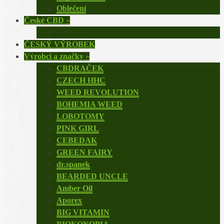
Oblečení
České CBD
»
ČESKÝ VÝROBEK
Výrobci a značky
»
CBDRAČEK
CZECH HHC
WEED REVOLUTION
BOHEMIA WEED
LOBOTOMY
PINK GIRL
CEBEDAK
GREEN FAIRY
dr.spanek
BEARDED UNCLE
Amber Oil
Aporex
BIG VITAMIN