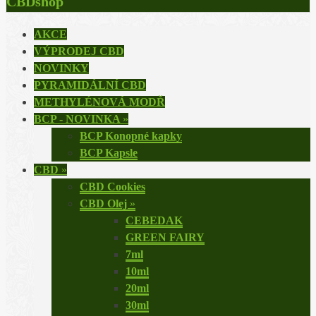
CBDshop
AKCE
VÝPRODEJ CBD
NOVINKY
PYRAMIDÁLNÍ CBD
METHYLÉNOVÁ MODŘ
BCP - NOVINKA
»
BCP Konopné kapky
BCP Kapsle
CBD
»
CBD Cookies
CBD Olej
»
CEBEDAK
GREEN FAIRY
7ml
10ml
20ml
30ml