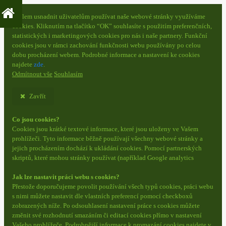
S cílem usnadnit uživatelům používat naše webové stránky využíváme
cookies. Kliknutím na tlačítko “OK” souhlasíte s použitím preferenčních,
statistických i marketingových cookies pro nás i naše partnery. Funkční
cookies jsou v rámci zachování funkčnosti webu používány po celou
dobu procházení webem. Podrobné informace a nastavení ke cookies
najdete
zde
.
Odmítnout vše
Souhlasím
Zavřít
Co jsou cookies?
Cookies jsou krátké textové informace, které jsou uloženy ve Vašem
prohlížeči. Tyto informace běžně používají všechny webové stránky a
jejich procházením dochází k ukládání cookies. Pomocí partnerských
skriptů, které mohou stránky používat (například Google analytics
Jak lze nastavit práci webu s cookies?
Přestože doporučujeme povolit používání všech typů cookies, práci webu
s nimi můžete nastavit dle vlastních preferencí pomocí checkboxů
zobrazených níže. Po odsouhlasení nastavení práce s cookies můžete
změnit své rozhodnutí smazáním či editací cookies přímo v nastavení
Vašeho prohlížeče. Podrobnější informace k promazání cookies najdete v