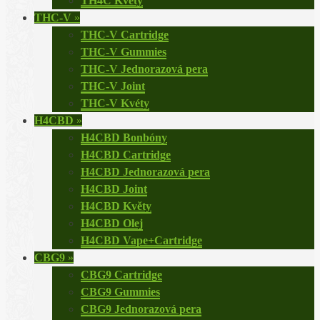
TH4C Květy
THC-V
»
THC-V Cartridge
THC-V Gummies
THC-V Jednorazová pera
THC-V Joint
THC-V Kvéty
H4CBD
»
H4CBD Bonbóny
H4CBD Cartridge
H4CBD Jednorazová pera
H4CBD Joint
H4CBD Květy
H4CBD Olej
H4CBD Vape+Cartridge
CBG9
»
CBG9 Cartridge
CBG9 Gummies
CBG9 Jednorazová pera