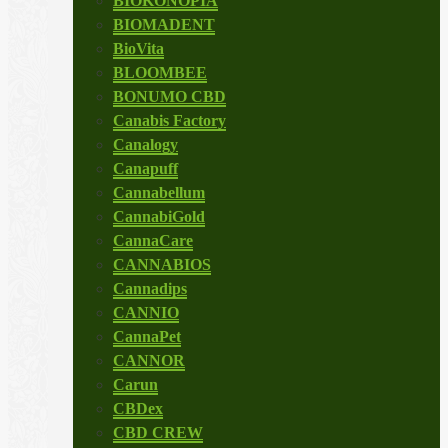
BIOKONOPIA
BIOMADENT
BioVita
BLOOMBEE
BONUMO CBD
Canabis Factory
Canalogy
Canapuff
Cannabellum
CannabiGold
CannaCare
CANNABIOS
Cannadips
CANNIO
CannaPet
CANNOR
Carun
CBDex
CBD CREW