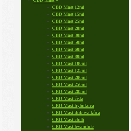
CBD Mast
»
CBD Mast 12ml
CBD Mast 15ml
CBD Mast 25ml
CBD Mast 28ml
CBD Mast 30ml
CBD Mast 50ml
CBD Mast 60ml
CBD Mast 80ml
CBD Mast 100ml
CBD Mast 125ml
CBD Mast 200ml
CBD Mast 250ml
CBD Mast 285ml
CBD Mast čistá
CBD Mast bylinková
CBD Mast dubová kůra
CBD Mast chilli
CBD Mast levandule