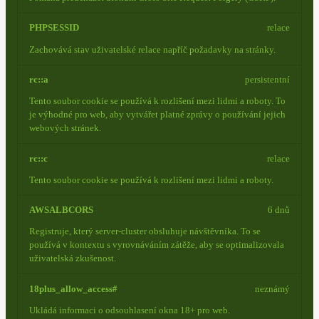
PHPSESSID
relace
Zachovává stav uživatelské relace napříč požadavky na stránky.
rc::a
persistentní
Tento soubor cookie se používá k rozlišení mezi lidmi a roboty. To
je výhodné pro web, aby vytvářet platné zprávy o používání jejich
webových stránek.
rc::c
relace
Tento soubor cookie se používá k rozlišení mezi lidmi a roboty.
AWSALBCORS
6 dnů
Registruje, který server-cluster obsluhuje návštěvníka. To se
používá v kontextu s vyrovnáváním zátěže, aby se optimalizovala
uživatelská zkušenost.
18plus_allow_access#
neznámý
Ukládá informaci o odsouhlasení okna 18+ pro web.