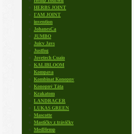
Hemp Yourself
HERBS JOINT
I'AM JOINT
invention
JohanesCa
JUMBO
Juicy Jays
Justfog
Joyetech Cuaio
KALIBLOOM
Kompava
Kombinat Konopny
Konopný Táta
Krakatom
LANDRACER
LUKAS GREEN
Mascotte
Mastičky z trávičky
MedHemp