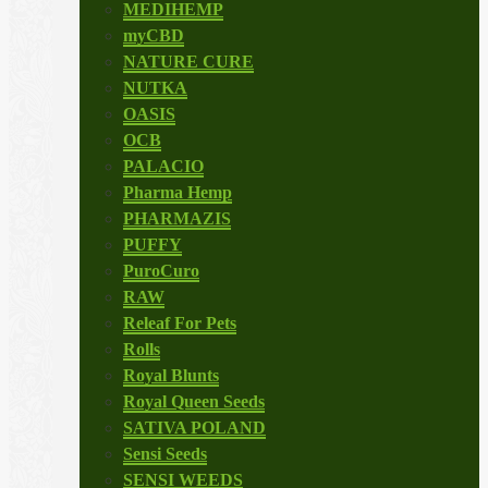
MEDIHEMP
myCBD
NATURE CURE
NUTKA
OASIS
OCB
PALACIO
Pharma Hemp
PHARMAZIS
PUFFY
PuroCuro
RAW
Releaf For Pets
Rolls
Royal Blunts
Royal Queen Seeds
SATIVA POLAND
Sensi Seeds
SENSI WEEDS