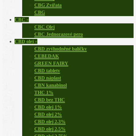
CBG Zvířata
CBG
CBC
»
CBC Olej
CBC Jednorazové pero
CBD olej
»
CBD zvýhodněné balíčky
CEBEDAK
GREEN FAIRY
CBD tablety
CBD náplast
CBN kanabinol
THC 1%
CBD bez THC
CBD olej 1%
CBD olej 2%
CBD olej 2,3%
CBD olej 2,5%