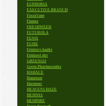
EUPHORIA
EXECUTIVE BRANCH
FocusVape
Flamez
FRESHWEED
FUTUROLA
FENiX
FUME
Fénixovy kapky
Fénixové slzy
GREENGO
Green Pharmaceutics
HAHACE
Happease
Harmony
HEAVENS HAZE
HEMNIA
HEMPIRE