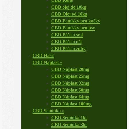
CBD Koně
CBD olej do 10kg
CBD Olej od 10kg
CBD Pamlsky pro kočky
CBD Pamlsky pro psy
CBD Péče o srst
CBD Péče o uši
CBD Péče o zuby
CBD Hašiš
CBD Náplast
»
CBD Náplast 20mg
CBD Náplast 25mg
CBD Náplast 32mg
CBD Náplast 50mg
CBD Náplast 64mg
CBD Náplast 100mg
CBD Semínka
»
CBD Semínka 1ks
CBD Semínka 3ks