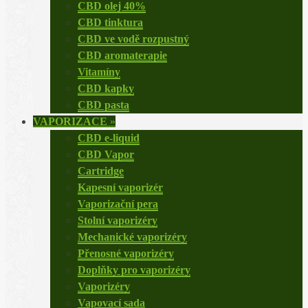
CBD olej 40%
CBD tinktura
CBD ve vodě rozpustný
CBD aromaterapie
Vitamíny
CBD kapky
CBD pasta
VAPORIZACE
»
CBD e-liquid
CBD Vapor
Cartridge
Kapesní vaporizér
Vaporizační pera
Stolní vaporizéry
Mechanické vaporizéry
Přenosné vaporizéry
Doplňky pro vaporizéry
Vaporizéry
Vapovací sada