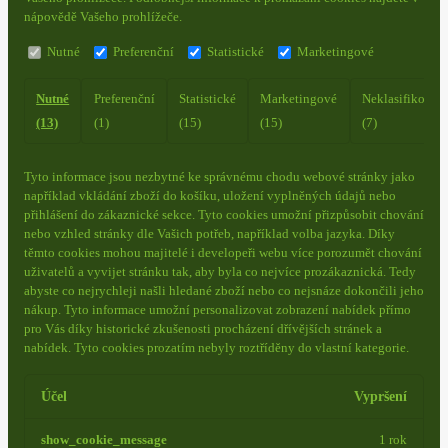
nápovědě Vašeho prohlížeče.
Nutné
Preferenční
Statistické
Marketingové
Nutné
Preferenční
Statistické
Marketingové
Neklasifikovan
(13)
(1)
(15)
(15)
(7)
Tyto informace jsou nezbytné ke správnému chodu webové stránky jako
například vkládání zboží do košíku, uložení vyplněných údajů nebo
přihlášení do zákaznické sekce.
Tyto cookies umožní přizpůsobit chování
nebo vzhled stránky dle Vašich potřeb, například volba jazyka.
Díky
těmto cookies mohou majitelé i developeři webu více porozumět chování
uživatelů a vyvijet stránku tak, aby byla co nejvíce prozákaznická. Tedy
abyste co nejrychleji našli hledané zboží nebo co nejsnáze dokončili jeho
nákup.
Tyto informace umožní personalizovat zobrazení nabídek přímo
pro Vás díky historické zkušenosti procházení dřívějších stránek a
nabídek.
Tyto cookies prozatím nebyly roztříděny do vlastní kategorie.
Účel
Vypršení
show_cookie_message
1 rok