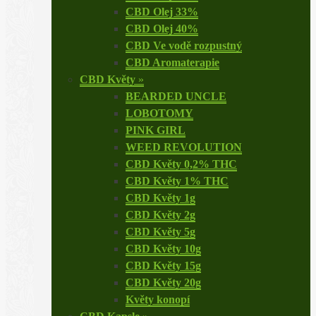
CBD Olej 33%
CBD Olej 40%
CBD Ve vodě rozpustný
CBD Aromaterapie
CBD Květy
»
BEARDED UNCLE
LOBOTOMY
PINK GIRL
WEED REVOLUTION
CBD Květy 0,2% THC
CBD Květy 1% THC
CBD Květy 1g
CBD Květy 2g
CBD Květy 5g
CBD Květy 10g
CBD Květy 15g
CBD Květy 20g
Květy konopí