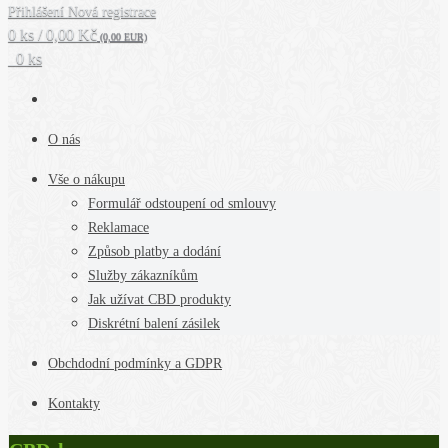
Přihlášení
Nová registrace
0 ks / 0,00 Kč
(0,00 EUR)
0 ks
O nás
Vše o nákupu
Formulář odstoupení od smlouvy
Reklamace
Způsob platby a dodání
Služby zákazníkům
Jak užívat CBD produkty
Diskrétní balení zásilek
Obchdodní podmínky a GDPR
Kontakty