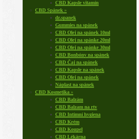
CBD Kapsle vitamín
CBD Spánek
»
dr.spanek
Gummies na spánek
CBD Olej na spánek 10ml
CBD Olej na spánke 20ml
CBD Olej na spánke 30ml
CBD Bonbóny na spánek
CBD Čaj na spánek
CBD Kapsle na spánek
CBD Olej na spánek
Náplast na spánek
CBD Kosmetika
»
CBD Balzám
CBD Balzam na rty
CBD Intímní hygiena
CBD Krém
CBD Koupel
CBD Lékárna