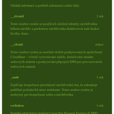
Ukládá informaci o potřebě zobrazení cookie lišty
__zlcmid
1 rok
Tento soubor cookie se používá k uložení identity návštěvníka
během návštěv a preference návštěvníka deaktivovat naši funkci
živého chatu.
__cfruid
relace
Tento soubor cookie je součástí služeb poskytovaných společností
Cloudflare – včetně vyrovnávání zátěže, doručování obsahu
webových stránek a poskytování připojení DNS pro provozovatele
webových stránek.
_auth
1 rok
Zajišťuje bezpečnost procházení návštěvníků tím, že zabraňuje
padělání požadavků mezi stránkami. Tento soubor cookie je
nezbytný pro bezpečnost webu a návštěvníka.
csrftoken
1 rok
Pomáhá předcházet útokům Cross-Site Request Forgery (CSRF).