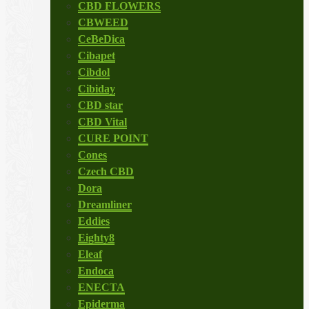
CBD FLOWERS
CBWEED
CeBeDica
Cibapet
Cibdol
Cibiday
CBD star
CBD Vital
CURE POINT
Cones
Czech CBD
Dora
Dreamliner
Eddies
Eighty8
Eleaf
Endoca
ENECTA
Epiderma