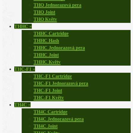
THQ Jednorazová pera
THQ Joint
THQ Květy
THHC
»
THHC Cartridge
THHC Hash
THHC Jednorazová pera
THHC Joint
THHC Květy
THC-F1
»
THC-F1 Cartridge
THC-F1 Jednorazová pera
THC-F1 Joint
THC-F1 Květy
TH4C
»
TH4C Cartridge
TH4C Jednorazová pera
TH4C Joint