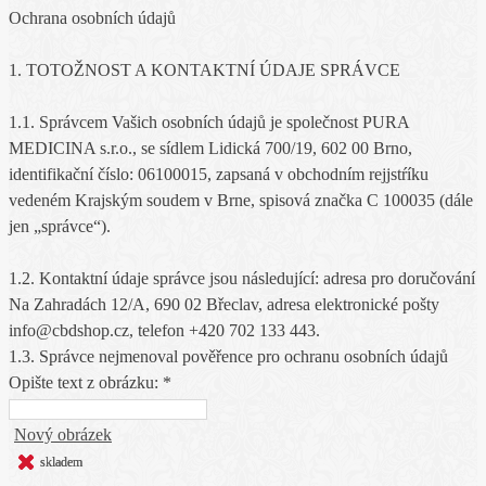
Ochrana osobních údajů
1. TOTOŽNOST A KONTAKTNÍ ÚDAJE SPRÁVCE
1.1. Správcem Vašich osobních údajů je společnost PURA
MEDICINA s.r.o., se sídlem Lidická 700/19, 602 00 Brno,
identifikační číslo: 06100015, zapsaná v obchodním rejjstŕíku
vedeném Krajským soudem v Brne, spisová značka C 100035 (dále
jen „správce“).
1.2. Kontaktní údaje správce jsou následující: adresa pro doručování
Na Zahradách 12/A, 690 02 Břeclav, adresa elektronické pošty
info@cbdshop.cz, telefon +420 702 133 443.
1.3. Správce nejmenoval pověřence pro ochranu osobních údajů
Opište text z obrázku: *
Nový obrázek
skladem
skladem