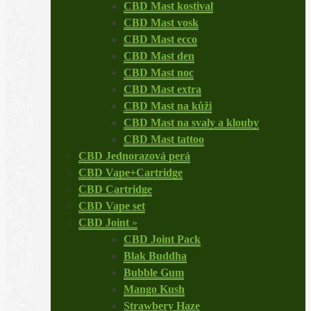
CBD Mast kostival
CBD Mast vosk
CBD Mast ecco
CBD Mast den
CBD Mast noc
CBD Mast extra
CBD Mast na kůži
CBD Mast na svaly a klouby
CBD Mast tattoo
CBD Jednorazová perá
CBD Vape+Cartridge
CBD Cartridge
CBD Vape set
CBD Joint
»
CBD Joint Pack
Blak Buddha
Bubble Gum
Mango Kush
Strawbery Haze