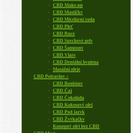
CBD Make-up
CBD Mastičky
CBD Micelární voda
CBD Pleť
CBD Ruce
CBD Sprchové gely
CBD Šampony
CBD Vlasy
CBD Dentální hygiena
Masážní oleje
CBD Potraviny
»
CBD Bonbóny
CBD Čaj
CBD Čokoláda
CBD Kokosový olej
CBD Pod jazyk
CBD Žvýkačky
Konopný olej bez CBD