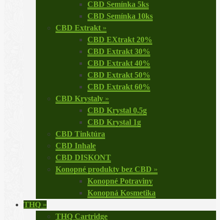
CBD Semínka 5ks
CBD Semínka 10ks
CBD Extrakt
»
CBD EXtrakt 20%
CBD Extrakt 30%
CBD Extrakt 40%
CBD Extrakt 50%
CBD Extrakt 60%
CBD Krystaly
»
CBD Krystal 0,5g
CBD Krystal 1g
CBD Tinktúra
CBD Inhale
CBD DISKONT
Konopné produkty bez CBD
»
Konopné Potraviny
Konopná Kosmetika
THQ
»
THQ Cartridge