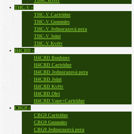
TH4C Květy
THC-V
»
THC-V Cartridge
THC-V Gummies
THC-V Jednorazová pera
THC-V Joint
THC-V Kvéty
H4CBD
»
H4CBD Bonbóny
H4CBD Cartridge
H4CBD Jednorazová pera
H4CBD Joint
H4CBD Květy
H4CBD Olej
H4CBD Vape+Cartridge
CBG9
»
CBG9 Cartridge
CBG9 Gummies
CBG9 Jednorazová pera