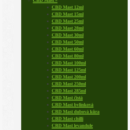
CBD Mast
»
CBD Mast 12ml
CBD Mast 15ml
CBD Mast 25ml
CBD Mast 28ml
CBD Mast 30ml
CBD Mast 50ml
CBD Mast 60ml
CBD Mast 80ml
CBD Mast 100ml
CBD Mast 125ml
CBD Mast 200ml
CBD Mast 250ml
CBD Mast 285ml
CBD Mast čistá
CBD Mast bylinková
CBD Mast dubová kůra
CBD Mast chilli
CBD Mast levandule