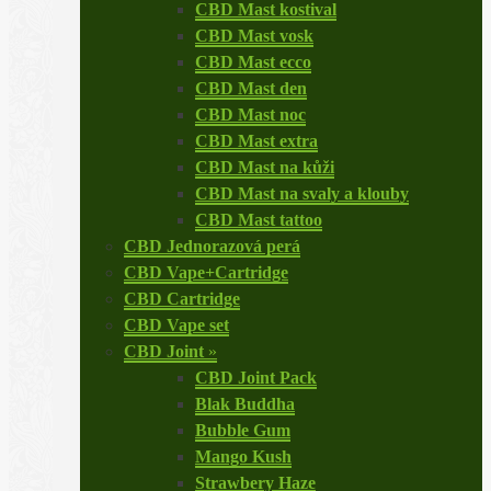
CBD Mast kostival
CBD Mast vosk
CBD Mast ecco
CBD Mast den
CBD Mast noc
CBD Mast extra
CBD Mast na kůži
CBD Mast na svaly a klouby
CBD Mast tattoo
CBD Jednorazová perá
CBD Vape+Cartridge
CBD Cartridge
CBD Vape set
CBD Joint
»
CBD Joint Pack
Blak Buddha
Bubble Gum
Mango Kush
Strawbery Haze