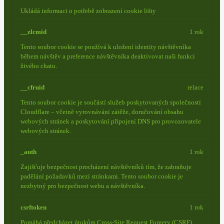
Ukládá informaci o potřebě zobrazení cookie lišty
__zlcmid
1 rok
Tento soubor cookie se používá k uložení identity návštěvníka
během návštěv a preference návštěvníka deaktivovat naši funkci
živého chatu.
__cfruid
relace
Tento soubor cookie je součástí služeb poskytovaných společností
Cloudflare – včetně vyrovnávání zátěže, doručování obsahu
webových stránek a poskytování připojení DNS pro provozovatele
webových stránek.
_auth
1 rok
Zajišťuje bezpečnost procházení návštěvníků tím, že zabraňuje
padělání požadavků mezi stránkami. Tento soubor cookie je
nezbytný pro bezpečnost webu a návštěvníka.
csrftoken
1 rok
Pomáhá předcházet útokům Cross-Site Request Forgery (CSRF).