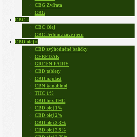
CBG Zvířata
CBG
CBC
»
CBC Olej
CBC Jednorazové pero
CBD olej
»
CBD zvýhodněné balíčky
CEBEDAK
GREEN FAIRY
CBD tablety
CBD náplast
CBN kanabinol
THC 1%
CBD bez THC
CBD olej 1%
CBD olej 2%
CBD olej 2,3%
CBD olej 2,5%