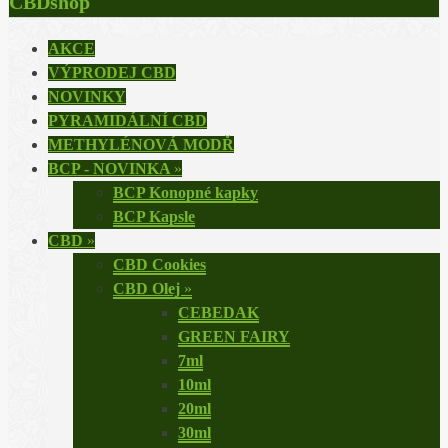
CBDshop
AKCE
VÝPRODEJ CBD
NOVINKY
PYRAMIDÁLNÍ CBD
METHYLÉNOVÁ MODŘ
BCP - NOVINKA
»
BCP Konopné kapky
BCP Kapsle
CBD
»
CBD Cookies
CBD Olej
»
CEBEDAK
GREEN FAIRY
7ml
10ml
20ml
30ml