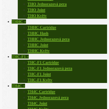
THQ Jednorazová pera
THQ Joint
THQ Květy
THHC
»
THHC Cartridge
THHC Hash
THHC Jednorazová pera
THHC Joint
THHC Květy
THC-F1
»
THC-F1 Cartridge
THC-F1 Jednorazová pera
THC-F1 Joint
THC-F1 Květy
TH4C
»
TH4C Cartridge
TH4C Jednorazová pera
TH4C Joint