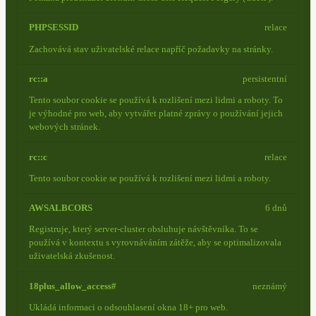
PHPSESSID
relace
Zachovává stav uživatelské relace napříč požadavky na stránky.
rc::a
persistentní
Tento soubor cookie se používá k rozlišení mezi lidmi a roboty. To
je výhodné pro web, aby vytvářet platné zprávy o používání jejich
webových stránek.
rc::c
relace
Tento soubor cookie se používá k rozlišení mezi lidmi a roboty.
AWSALBCORS
6 dnů
Registruje, který server-cluster obsluhuje návštěvníka. To se
používá v kontextu s vyrovnáváním zátěže, aby se optimalizovala
uživatelská zkušenost.
18plus_allow_access#
neznámý
Ukládá informaci o odsouhlasení okna 18+ pro web.