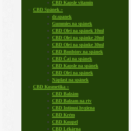
CBD Kapsle vitamín
CBD Spánek
»
dr.spanek
Gummies na spánek
CBD Olej na spánek 10ml
CBD Olej na spánke 20ml
CBD Olej na spánke 30ml
CBD Bonbóny na spánek
CBD Čaj na spánek
CBD Kapsle na spánek
CBD Olej na spánek
Náplast na spánek
CBD Kosmetika
»
CBD Balzám
CBD Balzam na rty
CBD Intímní hygiena
CBD Krém
CBD Koupel
CBD Lékárna