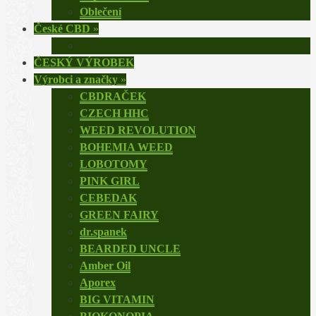
Oblečení
České CBD
»
ČESKÝ VÝROBEK
Výrobci a značky
»
CBDRAČEK
CZECH HHC
WEED REVOLUTION
BOHEMIA WEED
LOBOTOMY
PINK GIRL
CEBEDAK
GREEN FAIRY
dr.spanek
BEARDED UNCLE
Amber Oil
Aporex
BIG VITAMIN