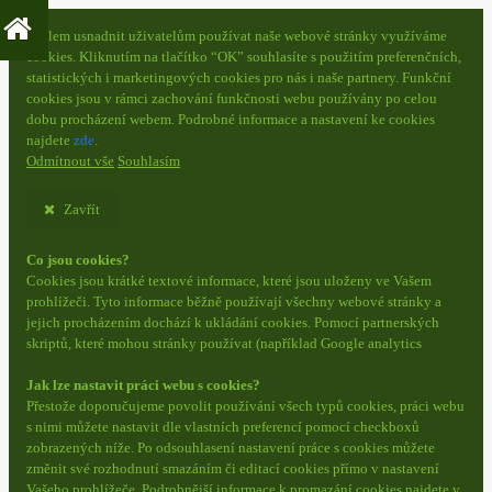
S cílem usnadnit uživatelům používat naše webové stránky využíváme
cookies. Kliknutím na tlačítko “OK” souhlasíte s použitím preferenčních,
statistických i marketingových cookies pro nás i naše partnery. Funkční
cookies jsou v rámci zachování funkčnosti webu používány po celou
dobu procházení webem. Podrobné informace a nastavení ke cookies
najdete
zde
.
Odmítnout vše
Souhlasím
Zavřít
Co jsou cookies?
Cookies jsou krátké textové informace, které jsou uloženy ve Vašem
prohlížeči. Tyto informace běžně používají všechny webové stránky a
jejich procházením dochází k ukládání cookies. Pomocí partnerských
skriptů, které mohou stránky používat (například Google analytics
Jak lze nastavit práci webu s cookies?
Přestože doporučujeme povolit používání všech typů cookies, práci webu
s nimi můžete nastavit dle vlastních preferencí pomocí checkboxů
zobrazených níže. Po odsouhlasení nastavení práce s cookies můžete
změnit své rozhodnutí smazáním či editací cookies přímo v nastavení
Vašeho prohlížeče. Podrobnější informace k promazání cookies najdete v