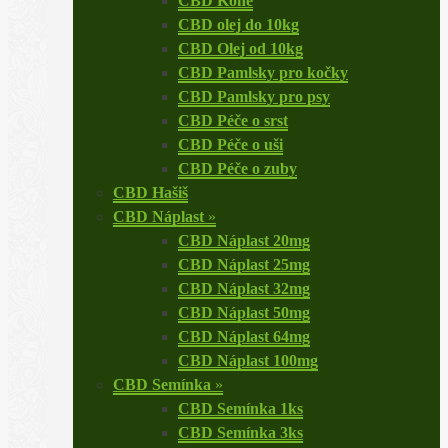
CBD Koně
CBD olej do 10kg
CBD Olej od 10kg
CBD Pamlsky pro kočky
CBD Pamlsky pro psy
CBD Péče o srst
CBD Péče o uši
CBD Péče o zuby
CBD Hašiš
CBD Náplast
»
CBD Náplast 20mg
CBD Náplast 25mg
CBD Náplast 32mg
CBD Náplast 50mg
CBD Náplast 64mg
CBD Náplast 100mg
CBD Semínka
»
CBD Semínka 1ks
CBD Semínka 3ks