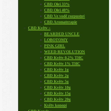
CBD Olej 33%
CBD Olej 40%
CBD Ve vodě rozpustný
CBD Aromaterapie
CBD Květy
»
BEARDED UNCLE
LOBOTOMY
PINK GIRL
WEED REVOLUTION
CBD Květy 0,2% THC
CBD Květy 1% THC
CBD Květy 1g
CBD Květy 2g
CBD Květy 5g
CBD Květy 10g
CBD Květy 15g
CBD Květy 20g
Květy konopí