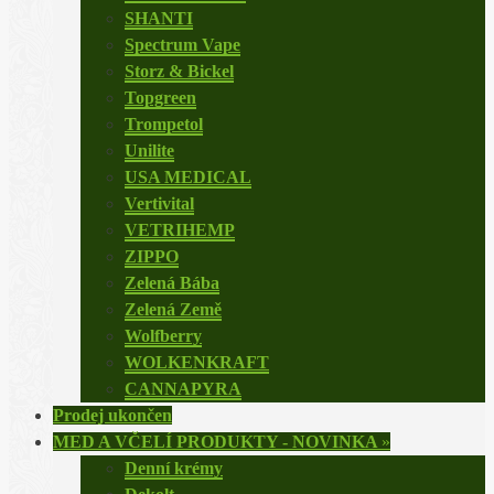
SHANTI
Spectrum Vape
Storz & Bickel
Topgreen
Trompetol
Unilite
USA MEDICAL
Vertivital
VETRIHEMP
ZIPPO
Zelená Bába
Zelená Země
Wolfberry
WOLKENKRAFT
CANNAPYRA
Prodej ukončen
MED A VČELÍ PRODUKTY - NOVINKA
»
Denní krémy