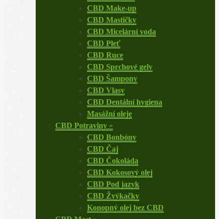
CBD Make-up
CBD Mastičky
CBD Micelární voda
CBD Pleť
CBD Ruce
CBD Sprchové gely
CBD Šampony
CBD Vlasy
CBD Dentální hygiena
Masážní oleje
CBD Potraviny
»
CBD Bonbóny
CBD Čaj
CBD Čokoláda
CBD Kokosový olej
CBD Pod jazyk
CBD Žvýkačky
Konopný olej bez CBD