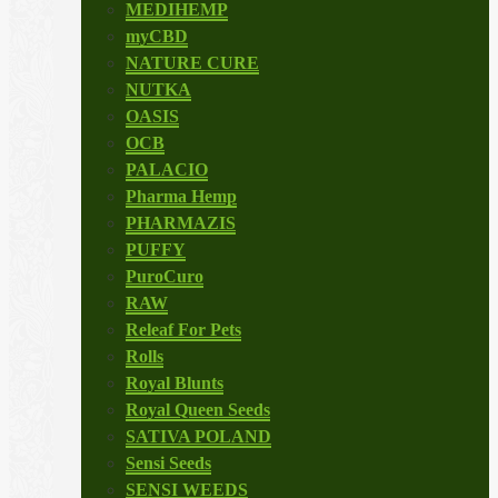
MEDIHEMP
myCBD
NATURE CURE
NUTKA
OASIS
OCB
PALACIO
Pharma Hemp
PHARMAZIS
PUFFY
PuroCuro
RAW
Releaf For Pets
Rolls
Royal Blunts
Royal Queen Seeds
SATIVA POLAND
Sensi Seeds
SENSI WEEDS