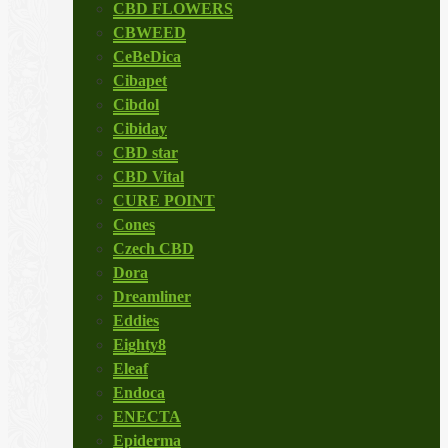
CBD FLOWERS
CBWEED
CeBeDica
Cibapet
Cibdol
Cibiday
CBD star
CBD Vital
CURE POINT
Cones
Czech CBD
Dora
Dreamliner
Eddies
Eighty8
Eleaf
Endoca
ENECTA
Epiderma