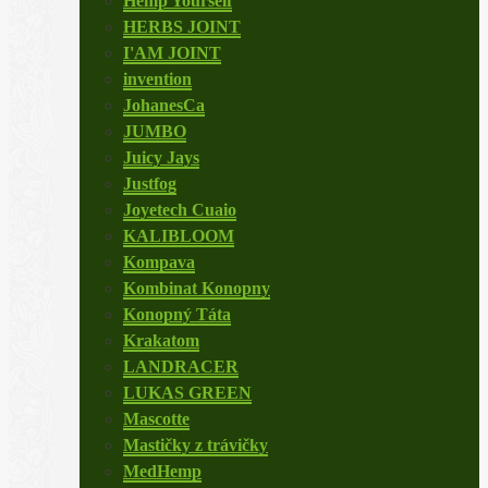
Hemp Yourself
HERBS JOINT
I'AM JOINT
invention
JohanesCa
JUMBO
Juicy Jays
Justfog
Joyetech Cuaio
KALIBLOOM
Kompava
Kombinat Konopny
Konopný Táta
Krakatom
LANDRACER
LUKAS GREEN
Mascotte
Mastičky z trávičky
MedHemp