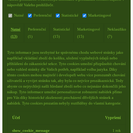
nápovědě Vašeho prohlížeče.
Nutné
Preferenční
Statistické
Marketingové
Nutné
Preferenční
Statistické
Marketingové
Neklasifikovan
(13)
(1)
(15)
(15)
(7)
Tyto informace jsou nezbytné ke správnému chodu webové stránky jako
například vkládání zboží do košíku, uložení vyplněných údajů nebo
přihlášení do zákaznické sekce.
Tyto cookies umožní přizpůsobit chování
nebo vzhled stránky dle Vašich potřeb, například volba jazyka.
Díky
těmto cookies mohou majitelé i developeři webu více porozumět chování
uživatelů a vyvijet stránku tak, aby byla co nejvíce prozákaznická. Tedy
abyste co nejrychleji našli hledané zboží nebo co nejsnáze dokončili jeho
nákup.
Tyto informace umožní personalizovat zobrazení nabídek přímo
pro Vás díky historické zkušenosti procházení dřívějších stránek a
nabídek.
Tyto cookies prozatím nebyly roztříděny do vlastní kategorie.
Účel
Vypršení
show_cookie_message
1 rok