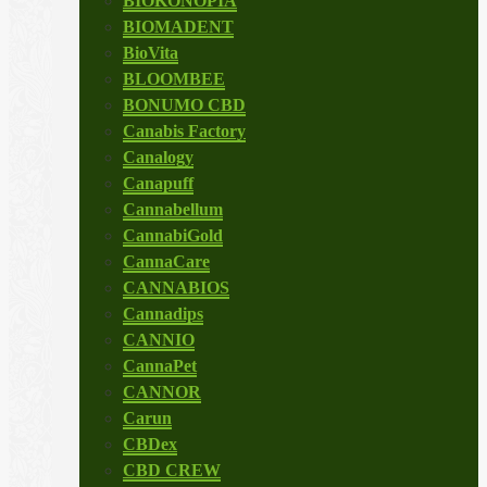
BIOKONOPIA
BIOMADENT
BioVita
BLOOMBEE
BONUMO CBD
Canabis Factory
Canalogy
Canapuff
Cannabellum
CannabiGold
CannaCare
CANNABIOS
Cannadips
CANNIO
CannaPet
CANNOR
Carun
CBDex
CBD CREW