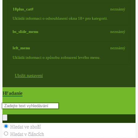
18plus_cat#
neznámý
Ukládá informaci o odsouhlasení okna 18+ pro kategorii.
bs_slide_menu
neznámý
left_menu
neznámý
Ukládá informaci o způsobu zobrazení levého menu.
Uložit nastavení
Hľadanie
Hledat ve zboží
Hledat v článcích