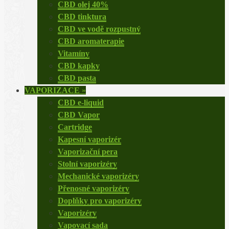
CBD olej 40%
CBD tinktura
CBD ve vodě rozpustný
CBD aromaterapie
Vitamíny
CBD kapky
CBD pasta
VAPORIZACE
»
CBD e-liquid
CBD Vapor
Cartridge
Kapesní vaporizér
Vaporizační pera
Stolní vaporizéry
Mechanické vaporizéry
Přenosné vaporizéry
Doplňky pro vaporizéry
Vaporizéry
Vapovací sada