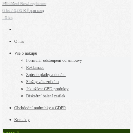
Přihlášení
Nová registrace
0 ks / 0,00 Kč
(0,00 EUR)
0 ks
O nás
Vše o nákupu
Formulář odstoupení od smlouvy
Reklamace
Způsob platby a dodání
Služby zákazníkům
Jak užívat CBD produkty
Diskrétní balení zásilek
Obchdodní podmínky a GDPR
Kontakty