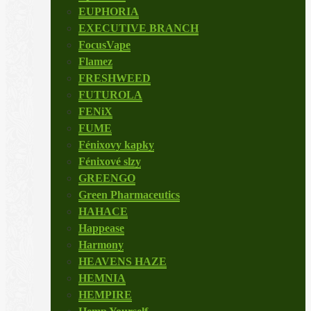
EUPHORIA
EXECUTIVE BRANCH
FocusVape
Flamez
FRESHWEED
FUTUROLA
FENiX
FUME
Fénixovy kapky
Fénixové slzy
GREENGO
Green Pharmaceutics
HAHACE
Happease
Harmony
HEAVENS HAZE
HEMNIA
HEMPIRE