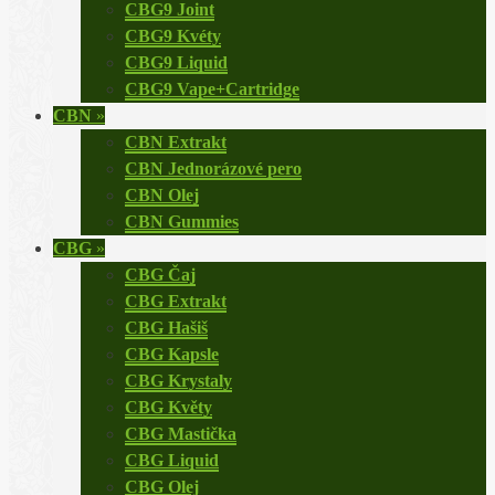
CBG9 Joint
CBG9 Kvéty
CBG9 Liquid
CBG9 Vape+Cartridge
CBN
»
CBN Extrakt
CBN Jednorázové pero
CBN Olej
CBN Gummies
CBG
»
CBG Čaj
CBG Extrakt
CBG Hašiš
CBG Kapsle
CBG Krystaly
CBG Květy
CBG Mastička
CBG Liquid
CBG Olej