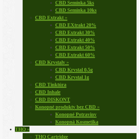
CBD Semínka 5ks
CBD Semínka 10ks
CBD Extrakt
»
CBD EXtrakt 20%
CBD Extrakt 30%
CBD Extrakt 40%
CBD Extrakt 50%
CBD Extrakt 60%
CBD Krystaly
»
CBD Krystal 0,5g
CBD Krystal 1g
CBD Tinktúra
CBD Inhale
CBD DISKONT
Konopné produkty bez CBD
»
Konopné Potraviny
Konopná Kosmetika
THQ
»
THQ Cartridge