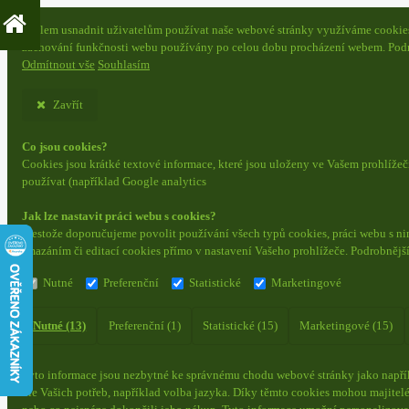
S cílem usnadnit uživatelům používat naše webové stránky využíváme cookies. 
zachování funkčnosti webu používány po celou dobu procházení webem. Podr
Odmítnout vše
Souhlasím
Zavřít
Co jsou cookies?
Cookies jsou krátké textové informace, které jsou uloženy ve Vašem prohlíže
používat (například Google analytics
Jak lze nastavit práci webu s cookies?
Přestože doporučujeme povolit používání všech typů cookies, práci webu s ni
smazáním či editací cookies přímo v nastavení Vašeho prohlížeče. Podrobnějš
Nutné
Preferenční
Statistické
Marketingové
Nutné (13)
Preferenční (1)
Statistické (15)
Marketingové (15)
Tyto informace jsou nezbytné ke správnému chodu webové stránky jako napřík
dle Vašich potřeb, například volba jazyka.
Díky těmto cookies mohou majitelé 