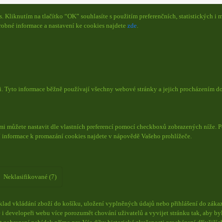
Kliknutím na tlačítko “OK” souhlasíte s použitím preferenčních, statistických i m
obné informace a nastavení ke cookies najdete
zde
.
či. Tyto informace běžně používají všechny webové stránky a jejich procházením d
mi můžete nastavit dle vlastních preferencí pomocí checkboxů zobrazených níže. P
í informace k promazání cookies najdete v nápovědě Vašeho prohlížeče.
Neklasifikované (7)
lad vkládání zboží do košíku, uložení vyplněných údajů nebo přihlášení do zákaz
i developeři webu více porozumět chování uživatelů a vyvijet stránku tak, aby byl