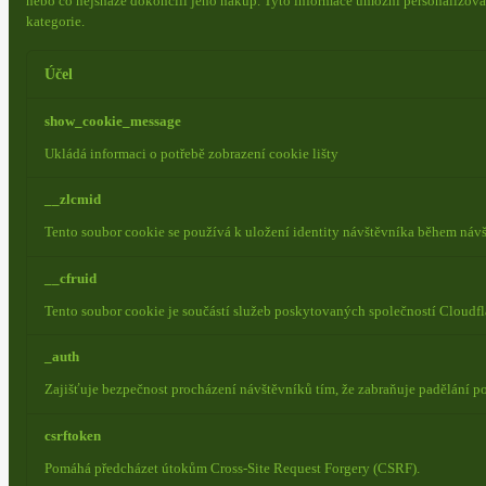
nebo co nejsnáze dokončili jeho nákup.
Tyto informace umožní personalizovat
kategorie.
Účel
show_cookie_message
Ukládá informaci o potřebě zobrazení cookie lišty
__zlcmid
Tento soubor cookie se používá k uložení identity návštěvníka během návšt
__cfruid
Tento soubor cookie je součástí služeb poskytovaných společností Cloudf
_auth
Zajišťuje bezpečnost procházení návštěvníků tím, že zabraňuje padělání 
csrftoken
Pomáhá předcházet útokům Cross-Site Request Forgery (CSRF).