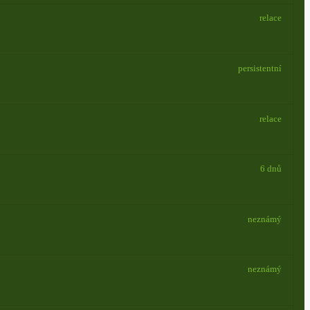
relace
persistentní
relace
6 dnů
neznámý
neznámý