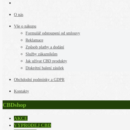
O nás
Vše o nákupu
Formulář odstoupení od smlouvy
Reklamace
Způsob platby a dodání
Služby zákazníkům
Jak užívat CBD produkty
Diskrétní balení zásilek
Obchdodní podmínky a GDPR
Kontakty
CBDshop
AKCE
VÝPRODEJ CBD