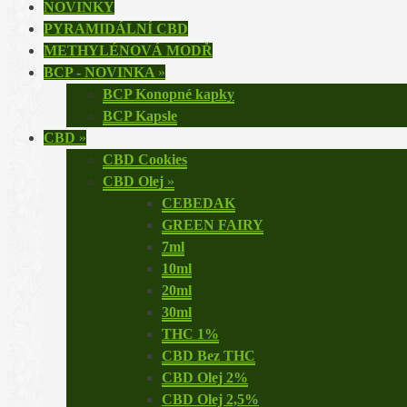
NOVINKY
PYRAMIDÁLNÍ CBD
METHYLÉNOVÁ MODŘ
BCP - NOVINKA
»
BCP Konopné kapky
BCP Kapsle
CBD
»
CBD Cookies
CBD Olej
»
CEBEDAK
GREEN FAIRY
7ml
10ml
20ml
30ml
THC 1%
CBD Bez THC
CBD Olej 2%
CBD Olej 2,5%