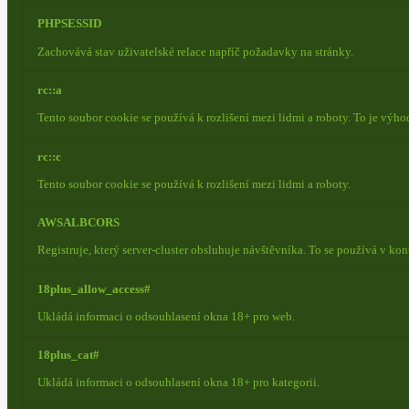
PHPSESSID
Zachovává stav uživatelské relace napříč požadavky na stránky.
rc::a
Tento soubor cookie se používá k rozlišení mezi lidmi a roboty. To je výh
rc::c
Tento soubor cookie se používá k rozlišení mezi lidmi a roboty.
AWSALBCORS
Registruje, který server-cluster obsluhuje návštěvníka. To se používá v ko
18plus_allow_access#
Ukládá informaci o odsouhlasení okna 18+ pro web.
18plus_cat#
Ukládá informaci o odsouhlasení okna 18+ pro kategorii.