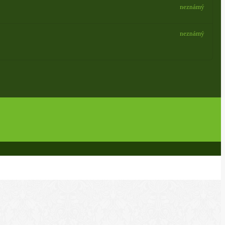
neznámý
neznámý