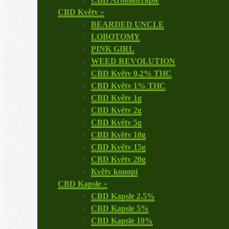
CBD Květy
»
BEARDED UNCLE
LOBOTOMY
PINK GIRL
WEED REVOLUTION
CBD Květy 0,2% THC
CBD Květy 1% THC
CBD Květy 1g
CBD Květy 2g
CBD Květy 5g
CBD Květy 10g
CBD Květy 15g
CBD Květy 20g
Květy konopí
CBD Kapsle
»
CBD Kapsle 2,5%
CBD Kapsle 5%
CBD Kapsle 10%