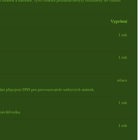
 stránek a nabídek.
Tyto cookies prozatím nebyly roztříděny do vlastní
Vypršení
1 rok
1 rok
relace
vání připojení DNS pro provozovatele webových stránek.
1 rok
návštěvníka.
1 rok