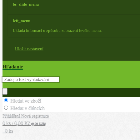
bs_slide_menu
left_menu
Ukládá informaci o způsobu zobrazení levého menu.
Uložit nastavení
Hľadanie
Hledat ve zboží
Hledat v článcích
Přihlášení
Nová registrace
0 ks / 0,00 Kč
(0,00 EUR)
0 ks