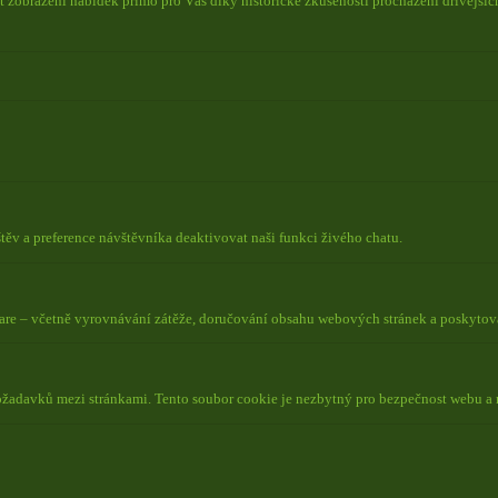
 zobrazení nabídek přímo pro Vás díky historické zkušenosti procházení dřívějších
ěv a preference návštěvníka deaktivovat naši funkci živého chatu.
lare – včetně vyrovnávání zátěže, doručování obsahu webových stránek a poskyto
požadavků mezi stránkami. Tento soubor cookie je nezbytný pro bezpečnost webu a 