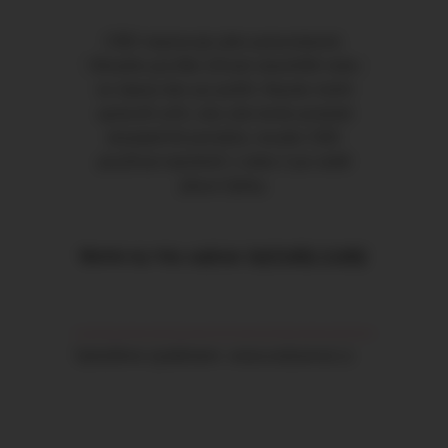
CBD nepracuje jako paracetamol.
Obvykle pocítíte účinek okamžitě nebo
ve stejný den po požití. Abyste mohli
správně určit, zda vám tento produkt
dostatečně pomáhá, musíte CBD
používat nejméně 1 nebo 2 po sobě
jdoucí týdny.
Mohlo by Vás zajímat:
NATURE CURE
Vytvořeno systémem
www.webareal.cz