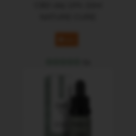
CBD olej 10% 10ml
NATURE CURE
akce
0x