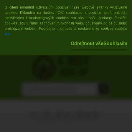
POZOR! Nejprodávanější CBD květy, s
🇨🇿💥
S cílem usnadnit uživatelům používat naše webové stránky využíváme
cookies. Kliknutím na tlačítko “OK” souhlasíte s použitím preferenčních,
vysokým obsahem CBD za skvělé ceny pod značkou
statistických i marketingových cookies pro nás i naše partnery. Funkční
cookies jsou v rámci zachování funkčnosti webu používány po celou dobu
WEED REVOLUTION
!
💥🇨🇿
procházení webem. Podrobné informace a nastavení ke cookies najdete
zde
.
0 ks / 0,00 Kč
Odmítnout vše
Souhlasím
(0,00 EUR)
Úvod
»
CBD
»
CBD Olej
»
CBD Olej 10%
»
CBD olej 10% 10ml NATURE CURE