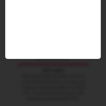
CBD olej
naše cena
30% 10ml
589,00 Kč
NATURE
(25,33 EUR)
CURE
Kompletní specifikace
Ke stažení
Související zboží (0)
100% legální
CBD olej je legální produkt, a proto ho
lze jednoduše používat. Je to proto, že
v něm není (prakticky) žádné (<0,05%)
THC. Při používání tohoto oleje CBD
nebudete pociťovat účinky THC.