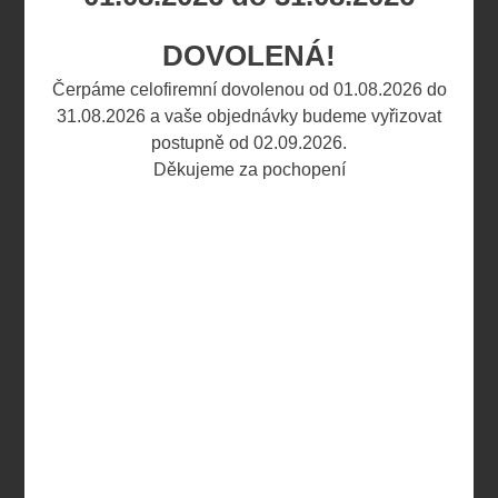
VARIANTY TOHOTO VÝROBKU
DOVOLENÁ!
Čerpáme celofiremní dovolenou od 01.08.2026 do
Číslo
31.08.2026 a vaše objednávky budeme vyřizovat
produktu /
Skladem:
Cena:
postupně od 02.09.2026.
Název
Děkujeme za pochopení
zboží:
0700
CBD olej 5%
naše cena
10ml
239,00 Kč
NATURE
(10,28 EUR)
CURE
0704
CBD olej
naše cena
20% 10ml
769,00 Kč
NATURE
(33,07 EUR)
CURE
4142