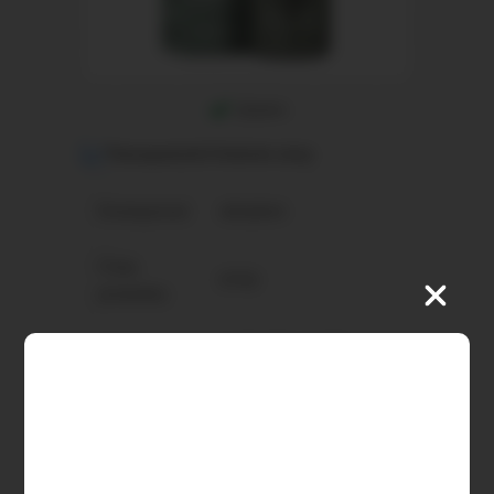
skladem
Transparentní historie ceny
Dostupnost:
skladem
Číslo
0702
produktu:
Výrobce:
NATURE CURE
EAN kód:
7445931351303
Nákupem
3 body
získáte