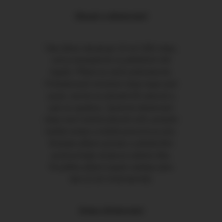
Obsah a dávkování
Tato láhev obsahuje 10 ml CBD oleje,
což je dostatečné na přibližně 240
kapek. Příjem je velmi jednoduchý.
Požadované množství oleje kape pod
jazyk, nechá se působit 60 sekund a
pak se spolkne. Správné dávkování
oleje není možné přesně určit, protože
každá osoba a každá porucha je jiná.
Budujte příjem pomalu a především
poslouchejte (reakce) vašeho těla.
Rozdělte příjem kapek nejlépe přes
den (2 až 3 krát denně).
Doba účinkování