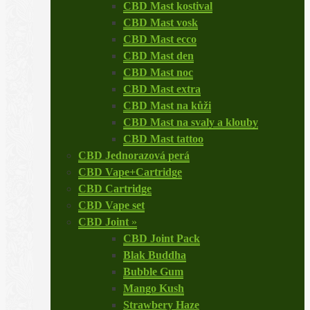
CBD Mast kostival
CBD Mast vosk
CBD Mast ecco
CBD Mast den
CBD Mast noc
CBD Mast extra
CBD Mast na kůži
CBD Mast na svaly a klouby
CBD Mast tattoo
CBD Jednorazová perá
CBD Vape+Cartridge
CBD Cartridge
CBD Vape set
CBD Joint
»
CBD Joint Pack
Blak Buddha
Bubble Gum
Mango Kush
Strawbery Haze