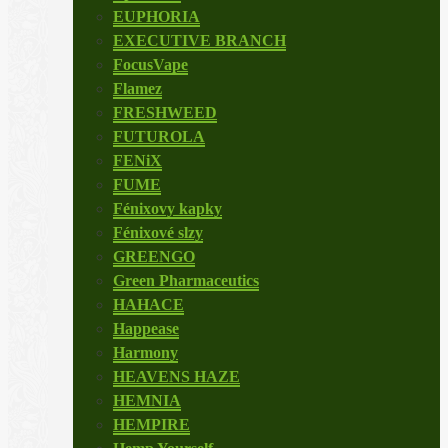
EUPHORIA
EXECUTIVE BRANCH
FocusVape
Flamez
FRESHWEED
FUTUROLA
FENiX
FUME
Fénixovy kapky
Fénixové slzy
GREENGO
Green Pharmaceutics
HAHACE
Happease
Harmony
HEAVENS HAZE
HEMNIA
HEMPIRE