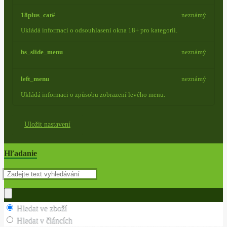
18plus_cat#
neznámý
Ukládá informaci o odsouhlasení okna 18+ pro kategorii.
bs_slide_menu
neznámý
left_menu
neznámý
Ukládá informaci o způsobu zobrazení levého menu.
Uložit nastavení
Hľadanie
Hledat ve zboží
Hledat v článcích