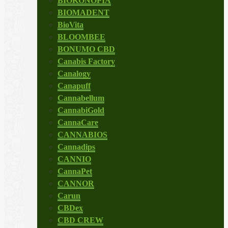
BIOKONOPIA
BIOMADENT
BioVita
BLOOMBEE
BONUMO CBD
Canabis Factory
Canalogy
Canapuff
Cannabellum
CannabiGold
CannaCare
CANNABIOS
Cannadips
CANNIO
CannaPet
CANNOR
Carun
CBDex
CBD CREW