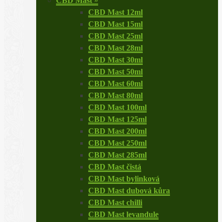
CBD Mast
»
CBD Mast 12ml
CBD Mast 15ml
CBD Mast 25ml
CBD Mast 28ml
CBD Mast 30ml
CBD Mast 50ml
CBD Mast 60ml
CBD Mast 80ml
CBD Mast 100ml
CBD Mast 125ml
CBD Mast 200ml
CBD Mast 250ml
CBD Mast 285ml
CBD Mast čistá
CBD Mast bylinková
CBD Mast dubová kůra
CBD Mast chilli
CBD Mast levandule