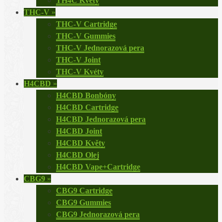
TH4C Květy
THC-V
»
THC-V Cartridge
THC-V Gummies
THC-V Jednorazová pera
THC-V Joint
THC-V Kvéty
H4CBD
»
H4CBD Bonbóny
H4CBD Cartridge
H4CBD Jednorazová pera
H4CBD Joint
H4CBD Květy
H4CBD Olej
H4CBD Vape+Cartridge
CBG9
»
CBG9 Cartridge
CBG9 Gummies
CBG9 Jednorazová pera