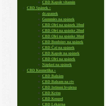
CBD Kapsle vitamín
CBD Spánek
»
dr.spanek
Gummies na spánek
CBD Olej na spánek 10ml
CBD Olej na spánke 20ml
CBD Olej na spánke 30ml
CBD Bonbóny na spánek
CBD Čaj na spánek
CBD Kapsle na spánek
CBD Olej na spánek
Náplast na spánek
CBD Kosmetika
»
CBD Balzám
CBD Balzam na rty
CBD Intímní hygiena
CBD Krém
CBD Koupel
CBD Lékárna