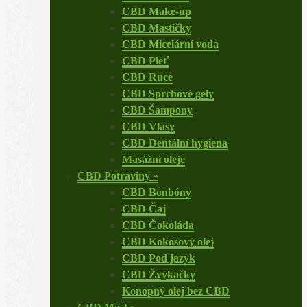
CBD Make-up
CBD Mastičky
CBD Micelární voda
CBD Pleť
CBD Ruce
CBD Sprchové gely
CBD Šampony
CBD Vlasy
CBD Dentální hygiena
Masážní oleje
CBD Potraviny
»
CBD Bonbóny
CBD Čaj
CBD Čokoláda
CBD Kokosový olej
CBD Pod jazyk
CBD Žvýkačky
Konopný olej bez CBD