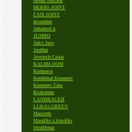
Hemp Yourself
HERBS JOINT
I'AM JOINT
invention
JohanesCa
JUMBO
Juicy Jays
Justfog
Joyetech Cuaio
KALIBLOOM
Kompava
Kombinat Konopny
Konopný Táta
Krakatom
LANDRACER
LUKAS GREEN
Mascotte
Mastičky z trávičky
MedHemp