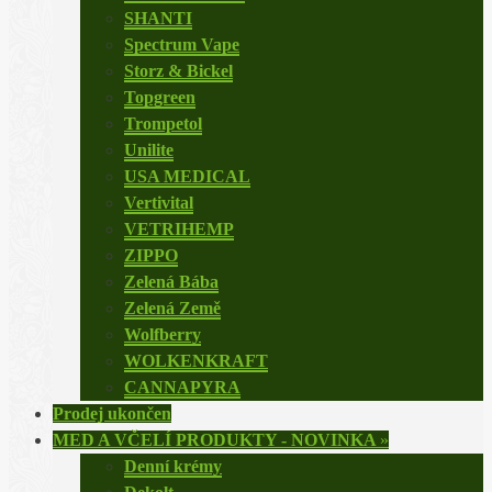
SHANTI
Spectrum Vape
Storz & Bickel
Topgreen
Trompetol
Unilite
USA MEDICAL
Vertivital
VETRIHEMP
ZIPPO
Zelená Bába
Zelená Země
Wolfberry
WOLKENKRAFT
CANNAPYRA
Prodej ukončen
MED A VČELÍ PRODUKTY - NOVINKA
»
Denní krémy