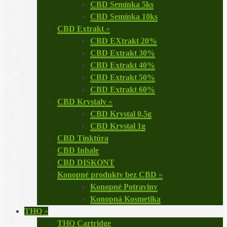
CBD Semínka 5ks
CBD Semínka 10ks
CBD Extrakt
»
CBD EXtrakt 20%
CBD Extrakt 30%
CBD Extrakt 40%
CBD Extrakt 50%
CBD Extrakt 60%
CBD Krystaly
»
CBD Krystal 0,5g
CBD Krystal 1g
CBD Tinktúra
CBD Inhale
CBD DISKONT
Konopné produkty bez CBD
»
Konopné Potraviny
Konopná Kosmetika
THQ
»
THQ Cartridge