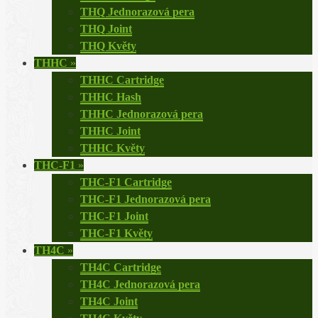
THQ Jednorazová pera
THQ Joint
THQ Květy
THHC
»
THHC Cartridge
THHC Hash
THHC Jednorazová pera
THHC Joint
THHC Květy
THC-F1
»
THC-F1 Cartridge
THC-F1 Jednorazová pera
THC-F1 Joint
THC-F1 Květy
TH4C
»
TH4C Cartridge
TH4C Jednorazová pera
TH4C Joint