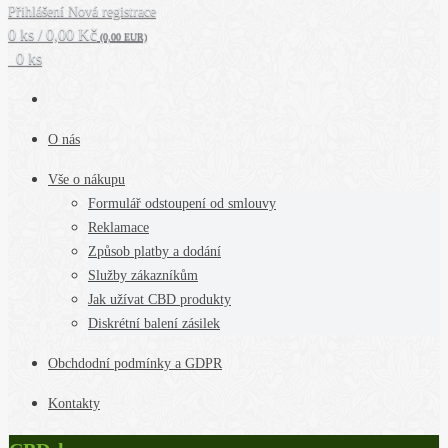
Přihlášení
Nová registrace
0 ks / 0,00 Kč
(0,00 EUR)
0 ks
O nás
Vše o nákupu
Formulář odstoupení od smlouvy
Reklamace
Způsob platby a dodání
Služby zákazníkům
Jak užívat CBD produkty
Diskrétní balení zásilek
Obchdodní podmínky a GDPR
Kontakty