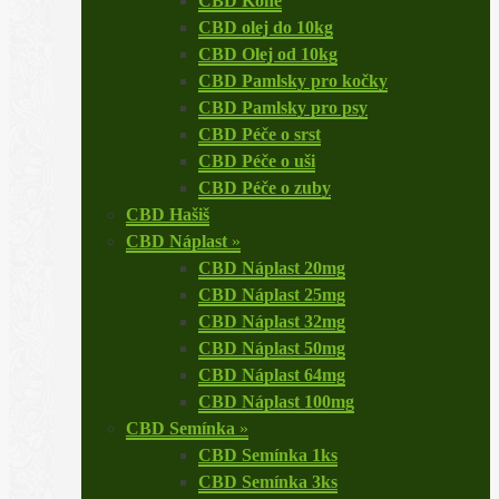
CBD Koně
CBD olej do 10kg
CBD Olej od 10kg
CBD Pamlsky pro kočky
CBD Pamlsky pro psy
CBD Péče o srst
CBD Péče o uši
CBD Péče o zuby
CBD Hašiš
CBD Náplast
»
CBD Náplast 20mg
CBD Náplast 25mg
CBD Náplast 32mg
CBD Náplast 50mg
CBD Náplast 64mg
CBD Náplast 100mg
CBD Semínka
»
CBD Semínka 1ks
CBD Semínka 3ks