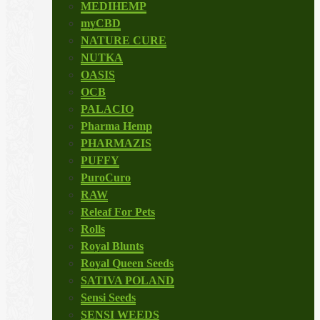
MEDIHEMP
myCBD
NATURE CURE
NUTKA
OASIS
OCB
PALACIO
Pharma Hemp
PHARMAZIS
PUFFY
PuroCuro
RAW
Releaf For Pets
Rolls
Royal Blunts
Royal Queen Seeds
SATIVA POLAND
Sensi Seeds
SENSI WEEDS