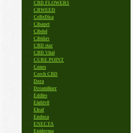
CBD FLOWERS
CBWEED
CeBeDica
Cibapet
Cibdol
Cibiday
CBD star
CBD Vital
CURE POINT
Cones
Czech CBD
Dora
Dreamliner
Eddies
Eighty8
Eleaf
Endoca
ENECTA
Epiderma