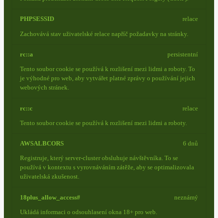
PHPSESSID
relace
Zachovává stav uživatelské relace napříč požadavky na stránky.
rc::a
persistentní
Tento soubor cookie se používá k rozlišení mezi lidmi a roboty. To
je výhodné pro web, aby vytvářet platné zprávy o používání jejich
webových stránek.
rc::c
relace
Tento soubor cookie se používá k rozlišení mezi lidmi a roboty.
AWSALBCORS
6 dnů
Registruje, který server-cluster obsluhuje návštěvníka. To se
používá v kontextu s vyrovnáváním zátěže, aby se optimalizovala
uživatelská zkušenost.
18plus_allow_access#
neznámý
Ukládá informaci o odsouhlasení okna 18+ pro web.