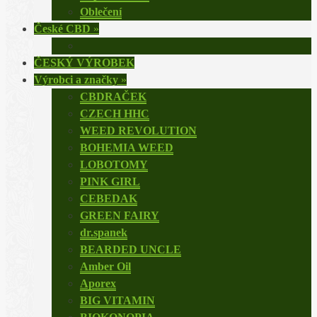
Oblečení
České CBD
»
ČESKÝ VÝROBEK
Výrobci a značky
»
CBDRAČEK
CZECH HHC
WEED REVOLUTION
BOHEMIA WEED
LOBOTOMY
PINK GIRL
CEBEDAK
GREEN FAIRY
dr.spanek
BEARDED UNCLE
Amber Oil
Aporex
BIG VITAMIN