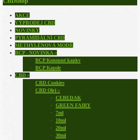
CBDshop
AKCE
VÝPRODEJ CBD
NOVINKY
PYRAMIDÁLNÍ CBD
METHYLÉNOVÁ MODŘ
BCP - NOVINKA
»
BCP Konopné kapky
BCP Kapsle
CBD
»
CBD Cookies
CBD Olej
»
CEBEDAK
GREEN FAIRY
7ml
10ml
20ml
30ml