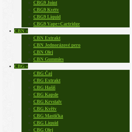
CBG9 Joint
CBG9 Kvéty
CBG9 Liquid
CBG9 Vape+Cartridge
CBN
»
CBN Extrakt
CBN Jednorázové pero
CBN Olej
CBN Gummies
CBG
»
CBG Čaj
CBG Extrakt
CBG Hašiš
CBG Kapsle
CBG Krystaly
CBG Květy
CBG Mastička
CBG Liquid
CBG Olej