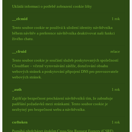
Ukládá informaci o potřebě zobrazení cookie lišty
__zlcmid
1 rok
Tento soubor cookie se používá k uložení identity návštěvníka
během návštěv a preference návštěvníka deaktivovat naši funkci
živého chatu.
__cfruid
relace
Tento soubor cookie je součástí služeb poskytovaných společností
Cloudflare – včetně vyrovnávání zátěže, doručování obsahu
webových stránek a poskytování připojení DNS pro provozovatele
webových stránek.
_auth
1 rok
Zajišťuje bezpečnost procházení návštěvníků tím, že zabraňuje
padělání požadavků mezi stránkami. Tento soubor cookie je
nezbytný pro bezpečnost webu a návštěvníka.
csrftoken
1 rok
Pomáhá předcházet útokům Cross-Site Request Forgery (CSRF).