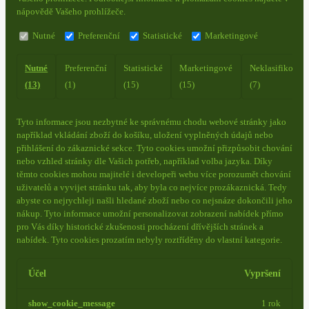
nápovědě Vašeho prohlížeče.
Nutné
Preferenční
Statistické
Marketingové
Nutné
Preferenční
Statistické
Marketingové
Neklasifikovan
(13)
(1)
(15)
(15)
(7)
Tyto informace jsou nezbytné ke správnému chodu webové stránky jako
například vkládání zboží do košíku, uložení vyplněných údajů nebo
přihlášení do zákaznické sekce.
Tyto cookies umožní přizpůsobit chování
nebo vzhled stránky dle Vašich potřeb, například volba jazyka.
Díky
těmto cookies mohou majitelé i developeři webu více porozumět chování
uživatelů a vyvijet stránku tak, aby byla co nejvíce prozákaznická. Tedy
abyste co nejrychleji našli hledané zboží nebo co nejsnáze dokončili jeho
nákup.
Tyto informace umožní personalizovat zobrazení nabídek přímo
pro Vás díky historické zkušenosti procházení dřívějších stránek a
nabídek.
Tyto cookies prozatím nebyly roztříděny do vlastní kategorie.
Účel
Vypršení
show_cookie_message
1 rok