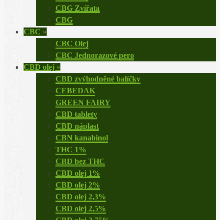
CBG Zvířata
CBG
CBC
»
CBC Olej
CBC Jednorazové pero
CBD olej
»
CBD zvýhodněné balíčky
CEBEDAK
GREEN FAIRY
CBD tablety
CBD náplast
CBN kanabinol
THC 1%
CBD bez THC
CBD olej 1%
CBD olej 2%
CBD olej 2,3%
CBD olej 2,5%