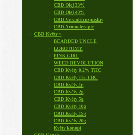
CBD Olej 33%
CBD Olej 40%
CBD Ve vodě rozpustný
CBD Aromaterapie
CBD Květy
»
BEARDED UNCLE
LOBOTOMY
PINK GIRL
WEED REVOLUTION
CBD Květy 0,2% THC
CBD Květy 1% THC
CBD Květy 1g
CBD Květy 2g
CBD Květy 5g
CBD Květy 10g
CBD Květy 15g
CBD Květy 20g
Květy konopí