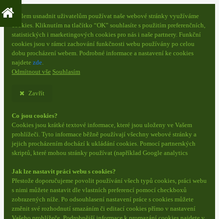
S cílem usnadnit uživatelům používat naše webové stránky využíváme
cookies. Kliknutím na tlačítko “OK” souhlasíte s použitím preferenčních,
statistických i marketingových cookies pro nás i naše partnery. Funkční
cookies jsou v rámci zachování funkčnosti webu používány po celou
dobu procházení webem. Podrobné informace a nastavení ke cookies
najdete
zde
.
Odmítnout vše
Souhlasím
Zavřít
Co jsou cookies?
Cookies jsou krátké textové informace, které jsou uloženy ve Vašem
prohlížeči. Tyto informace běžně používají všechny webové stránky a
jejich procházením dochází k ukládání cookies. Pomocí partnerských
skriptů, které mohou stránky používat (například Google analytics
Jak lze nastavit práci webu s cookies?
Přestože doporučujeme povolit používání všech typů cookies, práci webu
s nimi můžete nastavit dle vlastních preferencí pomocí checkboxů
zobrazených níže. Po odsouhlasení nastavení práce s cookies můžete
změnit své rozhodnutí smazáním či editací cookies přímo v nastavení
Vašeho prohlížeče. Podrobnější informace k promazání cookies najdete v