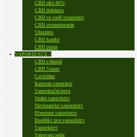
CBD olej 40%
CBD tinktura
CBD ve vodě rozpustný
CBD aromaterapie
Vitamíny
CBD kapky
CBD pasta
VAPORIZACE
»
CBD e-liquid
CBD Vapor
Cartridge
Kapesní vaporizér
Vaporizační pera
Stolní vaporizéry
Mechanické vaporizéry
Přenosné vaporizéry
Doplňky pro vaporizéry
Vaporizéry
Vapovací sada