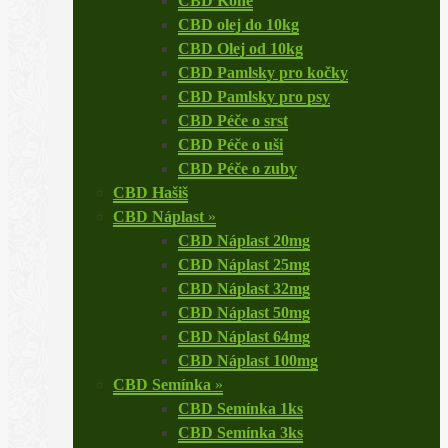
CBD Koně
CBD olej do 10kg
CBD Olej od 10kg
CBD Pamlsky pro kočky
CBD Pamlsky pro psy
CBD Péče o srst
CBD Péče o uši
CBD Péče o zuby
CBD Hašiš
CBD Náplast
»
CBD Náplast 20mg
CBD Náplast 25mg
CBD Náplast 32mg
CBD Náplast 50mg
CBD Náplast 64mg
CBD Náplast 100mg
CBD Semínka
»
CBD Semínka 1ks
CBD Semínka 3ks