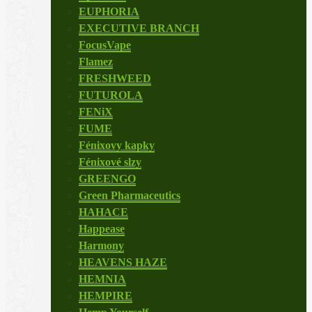
EUPHORIA
EXECUTIVE BRANCH
FocusVape
Flamez
FRESHWEED
FUTUROLA
FENiX
FUME
Fénixovy kapky
Fénixové slzy
GREENGO
Green Pharmaceutics
HAHACE
Happease
Harmony
HEAVENS HAZE
HEMNIA
HEMPIRE