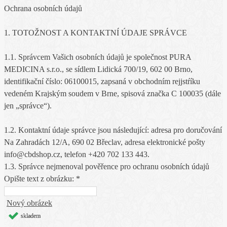
Ochrana osobních údajů
1. TOTOŽNOST A KONTAKTNÍ ÚDAJE SPRÁVCE
1.1. Správcem Vašich osobních údajů je společnost PURA
MEDICINA s.r.o., se sídlem Lidická 700/19, 602 00 Brno,
identifikační číslo: 06100015, zapsaná v obchodním rejjstŕíku
vedeném Krajským soudem v Brne, spisová značka C 100035 (dále
jen „správce“).
1.2. Kontaktní údaje správce jsou následující: adresa pro doručování
Na Zahradách 12/A, 690 02 Břeclav, adresa elektronické pošty
info@cbdshop.cz, telefon +420 702 133 443.
1.3. Správce nejmenoval pověřence pro ochranu osobních údajů
Opište text z obrázku: *
Nový obrázek
skladem
skladem