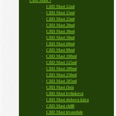
CBD Mast
»
CBD Mast 12ml
CBD Mast 15ml
CBD Mast 25ml
CBD Mast 28ml
CBD Mast 30ml
CBD Mast 50ml
CBD Mast 60ml
CBD Mast 80ml
CBD Mast 100ml
CBD Mast 125ml
CBD Mast 200ml
CBD Mast 250ml
CBD Mast 285ml
CBD Mast čistá
CBD Mast bylinková
CBD Mast dubová kůra
CBD Mast chilli
CBD Mast levandule