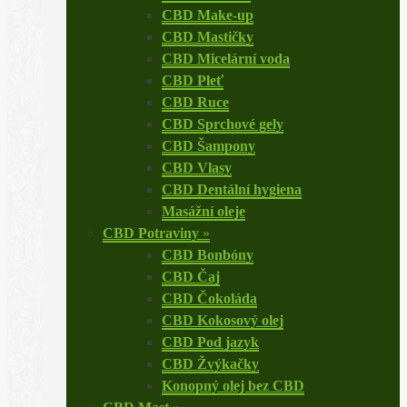
CBD Make-up
CBD Mastičky
CBD Micelární voda
CBD Pleť
CBD Ruce
CBD Sprchové gely
CBD Šampony
CBD Vlasy
CBD Dentální hygiena
Masážní oleje
CBD Potraviny
»
CBD Bonbóny
CBD Čaj
CBD Čokoláda
CBD Kokosový olej
CBD Pod jazyk
CBD Žvýkačky
Konopný olej bez CBD