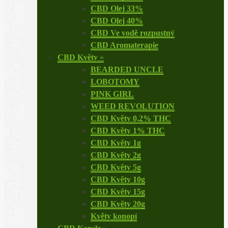
CBD Olej 33%
CBD Olej 40%
CBD Ve vodě rozpustný
CBD Aromaterapie
CBD Květy
»
BEARDED UNCLE
LOBOTOMY
PINK GIRL
WEED REVOLUTION
CBD Květy 0,2% THC
CBD Květy 1% THC
CBD Květy 1g
CBD Květy 2g
CBD Květy 5g
CBD Květy 10g
CBD Květy 15g
CBD Květy 20g
Květy konopí