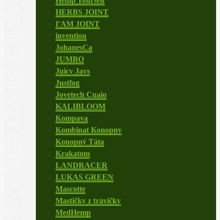
Hemp Yourself
HERBS JOINT
I'AM JOINT
invention
JohanesCa
JUMBO
Juicy Jays
Justfog
Joyetech Cuaio
KALIBLOOM
Kompava
Kombinat Konopny
Konopný Táta
Krakatom
LANDRACER
LUKAS GREEN
Mascotte
Mastičky z trávičky
MedHemp