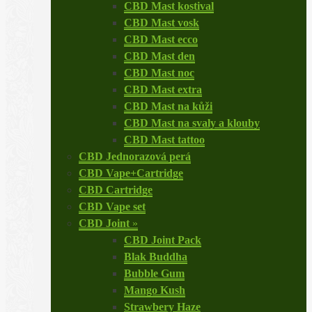
CBD Mast kostival
CBD Mast vosk
CBD Mast ecco
CBD Mast den
CBD Mast noc
CBD Mast extra
CBD Mast na kůži
CBD Mast na svaly a klouby
CBD Mast tattoo
CBD Jednorazová perá
CBD Vape+Cartridge
CBD Cartridge
CBD Vape set
CBD Joint
»
CBD Joint Pack
Blak Buddha
Bubble Gum
Mango Kush
Strawbery Haze