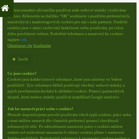
S cílem usnadnit uživatelům používat naše webové stránky využíváme
cookies. Kliknutím na tlačítko “OK” souhlasíte s použitím preferenčních,
statistických i marketingových cookies pro nás i naše partnery. Funkční
cookies jsou v rámci zachování funkčnosti webu používány po celou
dobu procházení webem. Podrobné informace a nastavení ke cookies
najdete
zde
.
Odmítnout vše
Souhlasím
Zavřít
Co jsou cookies?
Cookies jsou krátké textové informace, které jsou uloženy ve Vašem
prohlížeči. Tyto informace běžně používají všechny webové stránky a
jejich procházením dochází k ukládání cookies. Pomocí partnerských
skriptů, které mohou stránky používat (například Google analytics
Jak lze nastavit práci webu s cookies?
Přestože doporučujeme povolit používání všech typů cookies, práci webu
s nimi můžete nastavit dle vlastních preferencí pomocí checkboxů
zobrazených níže. Po odsouhlasení nastavení práce s cookies můžete
změnit své rozhodnutí smazáním či editací cookies přímo v nastavení
Vašeho prohlížeče. Podrobnější informace k promazání cookies najdete v