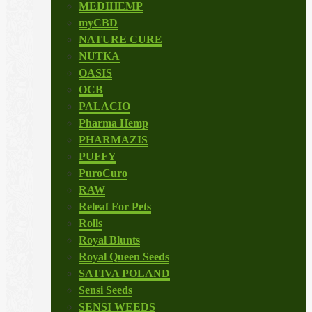
MEDIHEMP
myCBD
NATURE CURE
NUTKA
OASIS
OCB
PALACIO
Pharma Hemp
PHARMAZIS
PUFFY
PuroCuro
RAW
Releaf For Pets
Rolls
Royal Blunts
Royal Queen Seeds
SATIVA POLAND
Sensi Seeds
SENSI WEEDS