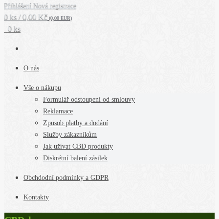
Přihlášení
Nová registrace
0 ks / 0,00 Kč
(0,00 EUR)
0 ks
O nás
Vše o nákupu
Formulář odstoupení od smlouvy
Reklamace
Způsob platby a dodání
Služby zákazníkům
Jak užívat CBD produkty
Diskrétní balení zásilek
Obchdodní podmínky a GDPR
Kontakty