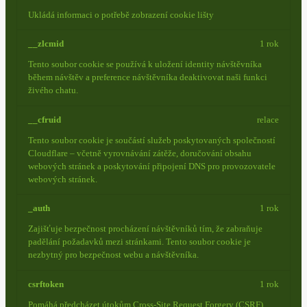
Ukládá informaci o potřebě zobrazení cookie lišty
__zlcmid
1 rok
Tento soubor cookie se používá k uložení identity návštěvníka
během návštěv a preference návštěvníka deaktivovat naši funkci
živého chatu.
__cfruid
relace
Tento soubor cookie je součástí služeb poskytovaných společností
Cloudflare – včetně vyrovnávání zátěže, doručování obsahu
webových stránek a poskytování připojení DNS pro provozovatele
webových stránek.
_auth
1 rok
Zajišťuje bezpečnost procházení návštěvníků tím, že zabraňuje
padělání požadavků mezi stránkami. Tento soubor cookie je
nezbytný pro bezpečnost webu a návštěvníka.
csrftoken
1 rok
Pomáhá předcházet útokům Cross-Site Request Forgery (CSRF).