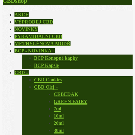
CBDshop
AKCE
VÝPRODEJ CBD
NOVINKY
PYRAMIDÁLNÍ CBD
METHYLÉNOVÁ MODŘ
BCP - NOVINKA
»
BCP Konopné kapky
BCP Kapsle
CBD
»
CBD Cookies
CBD Olej
»
CEBEDAK
GREEN FAIRY
7ml
10ml
20ml
30ml