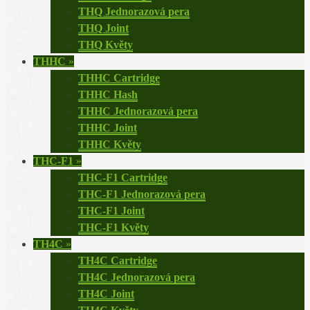
THQ Jednorazová pera
THQ Joint
THQ Květy
THHC
»
THHC Cartridge
THHC Hash
THHC Jednorazová pera
THHC Joint
THHC Květy
THC-F1
»
THC-F1 Cartridge
THC-F1 Jednorazová pera
THC-F1 Joint
THC-F1 Květy
TH4C
»
TH4C Cartridge
TH4C Jednorazová pera
TH4C Joint