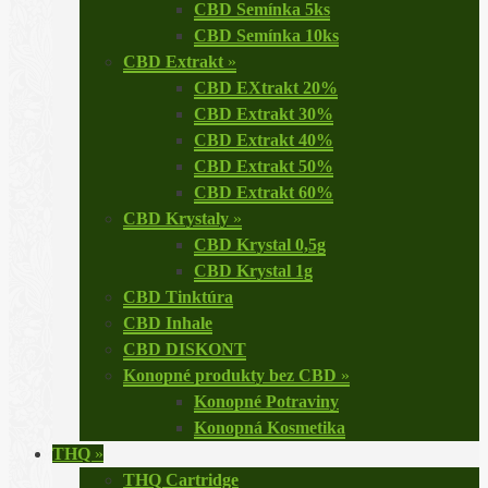
CBD Semínka 5ks
CBD Semínka 10ks
CBD Extrakt
»
CBD EXtrakt 20%
CBD Extrakt 30%
CBD Extrakt 40%
CBD Extrakt 50%
CBD Extrakt 60%
CBD Krystaly
»
CBD Krystal 0,5g
CBD Krystal 1g
CBD Tinktúra
CBD Inhale
CBD DISKONT
Konopné produkty bez CBD
»
Konopné Potraviny
Konopná Kosmetika
THQ
»
THQ Cartridge