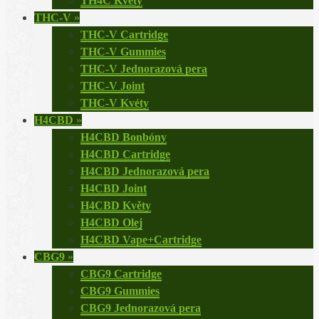
TH4C Květy
THC-V
»
THC-V Cartridge
THC-V Gummies
THC-V Jednorazová pera
THC-V Joint
THC-V Kvéty
H4CBD
»
H4CBD Bonbóny
H4CBD Cartridge
H4CBD Jednorazová pera
H4CBD Joint
H4CBD Květy
H4CBD Olej
H4CBD Vape+Cartridge
CBG9
»
CBG9 Cartridge
CBG9 Gummies
CBG9 Jednorazová pera