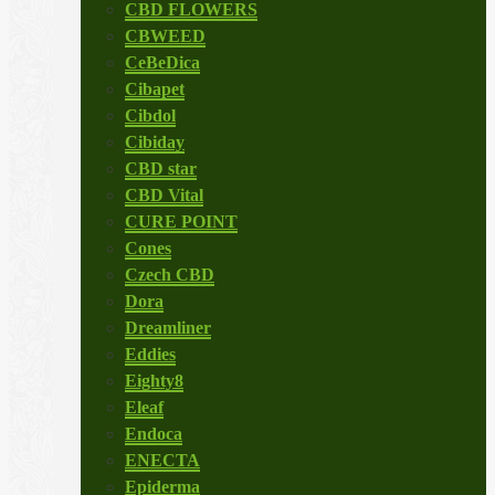
CBD FLOWERS
CBWEED
CeBeDica
Cibapet
Cibdol
Cibiday
CBD star
CBD Vital
CURE POINT
Cones
Czech CBD
Dora
Dreamliner
Eddies
Eighty8
Eleaf
Endoca
ENECTA
Epiderma