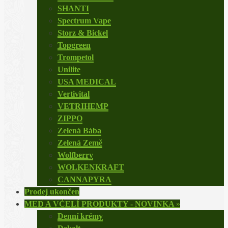
SHANTI
Spectrum Vape
Storz & Bickel
Topgreen
Trompetol
Unilite
USA MEDICAL
Vertivital
VETRIHEMP
ZIPPO
Zelená Bába
Zelená Země
Wolfberry
WOLKENKRAFT
CANNAPYRA
Prodej ukončen
MED A VČELÍ PRODUKTY - NOVINKA
»
Denní krémy