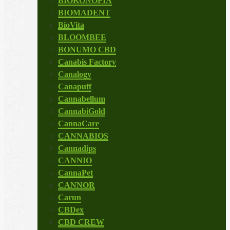
BIOKONOPIA
BIOMADENT
BioVita
BLOOMBEE
BONUMO CBD
Canabis Factory
Canalogy
Canapuff
Cannabellum
CannabiGold
CannaCare
CANNABIOS
Cannadips
CANNIO
CannaPet
CANNOR
Carun
CBDex
CBD CREW