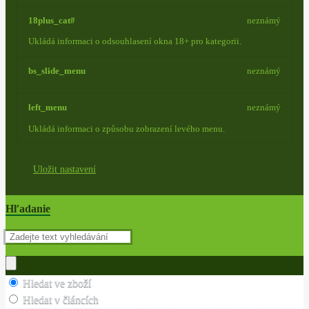
18plus_cat#
neznámý
Ukládá informaci o odsouhlasení okna 18+ pro kategorii.
bs_slide_menu
neznámý
left_menu
neznámý
Ukládá informaci o způsobu zobrazení levého menu.
Uložit nastavení
Hľadanie
Hledat ve zboží
Hledat v článcích