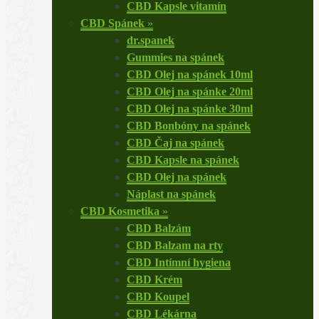
CBD Kapsle vitamín
CBD Spánek
»
dr.spanek
Gummies na spánek
CBD Olej na spánek 10ml
CBD Olej na spánke 20ml
CBD Olej na spánke 30ml
CBD Bonbóny na spánek
CBD Čaj na spánek
CBD Kapsle na spánek
CBD Olej na spánek
Náplast na spánek
CBD Kosmetika
»
CBD Balzám
CBD Balzam na rty
CBD Intímní hygiena
CBD Krém
CBD Koupel
CBD Lékárna