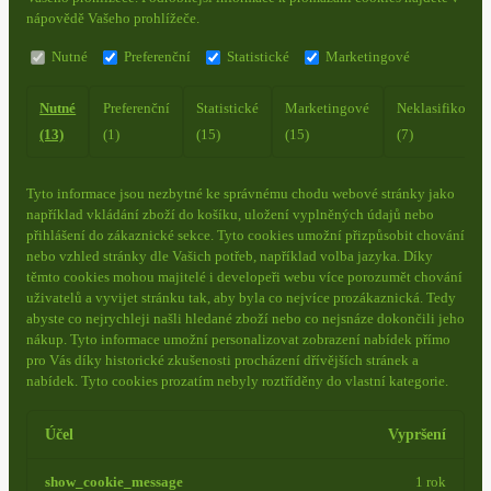
nápovědě Vašeho prohlížeče.
Nutné
Preferenční
Statistické
Marketingové
Nutné
Preferenční
Statistické
Marketingové
Neklasifikovan
(13)
(1)
(15)
(15)
(7)
Tyto informace jsou nezbytné ke správnému chodu webové stránky jako
například vkládání zboží do košíku, uložení vyplněných údajů nebo
přihlášení do zákaznické sekce.
Tyto cookies umožní přizpůsobit chování
nebo vzhled stránky dle Vašich potřeb, například volba jazyka.
Díky
těmto cookies mohou majitelé i developeři webu více porozumět chování
uživatelů a vyvijet stránku tak, aby byla co nejvíce prozákaznická. Tedy
abyste co nejrychleji našli hledané zboží nebo co nejsnáze dokončili jeho
nákup.
Tyto informace umožní personalizovat zobrazení nabídek přímo
pro Vás díky historické zkušenosti procházení dřívějších stránek a
nabídek.
Tyto cookies prozatím nebyly roztříděny do vlastní kategorie.
Účel
Vypršení
show_cookie_message
1 rok