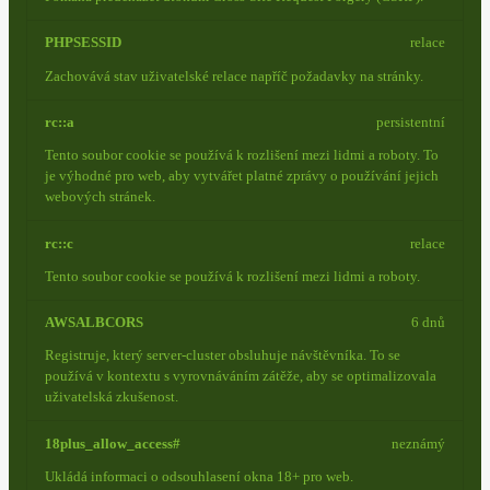
PHPSESSID
relace
Zachovává stav uživatelské relace napříč požadavky na stránky.
rc::a
persistentní
Tento soubor cookie se používá k rozlišení mezi lidmi a roboty. To
je výhodné pro web, aby vytvářet platné zprávy o používání jejich
webových stránek.
rc::c
relace
Tento soubor cookie se používá k rozlišení mezi lidmi a roboty.
AWSALBCORS
6 dnů
Registruje, který server-cluster obsluhuje návštěvníka. To se
používá v kontextu s vyrovnáváním zátěže, aby se optimalizovala
uživatelská zkušenost.
18plus_allow_access#
neznámý
Ukládá informaci o odsouhlasení okna 18+ pro web.