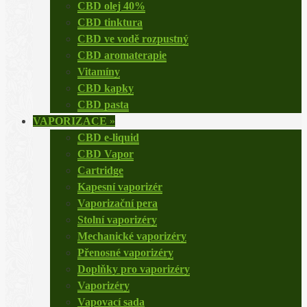
CBD olej 40%
CBD tinktura
CBD ve vodě rozpustný
CBD aromaterapie
Vitamíny
CBD kapky
CBD pasta
VAPORIZACE
»
CBD e-liquid
CBD Vapor
Cartridge
Kapesní vaporizér
Vaporizační pera
Stolní vaporizéry
Mechanické vaporizéry
Přenosné vaporizéry
Doplňky pro vaporizéry
Vaporizéry
Vapovací sada