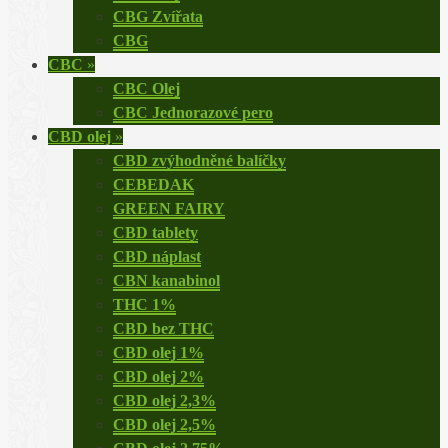
CBG Zvířata
CBG
CBC
»
CBC Olej
CBC Jednorazové pero
CBD olej
»
CBD zvýhodněné balíčky
CEBEDAK
GREEN FAIRY
CBD tablety
CBD náplast
CBN kanabinol
THC 1%
CBD bez THC
CBD olej 1%
CBD olej 2%
CBD olej 2,3%
CBD olej 2,5%