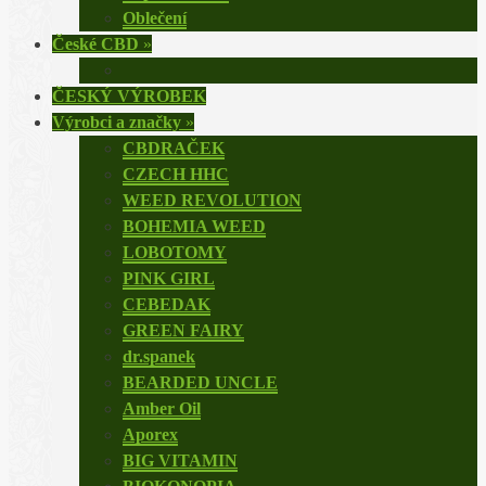
Oblečení
České CBD
»
ČESKÝ VÝROBEK
Výrobci a značky
»
CBDRAČEK
CZECH HHC
WEED REVOLUTION
BOHEMIA WEED
LOBOTOMY
PINK GIRL
CEBEDAK
GREEN FAIRY
dr.spanek
BEARDED UNCLE
Amber Oil
Aporex
BIG VITAMIN