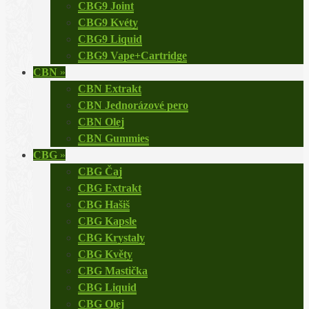
CBG9 Joint
CBG9 Kvéty
CBG9 Liquid
CBG9 Vape+Cartridge
CBN
»
CBN Extrakt
CBN Jednorázové pero
CBN Olej
CBN Gummies
CBG
»
CBG Čaj
CBG Extrakt
CBG Hašiš
CBG Kapsle
CBG Krystaly
CBG Květy
CBG Mastička
CBG Liquid
CBG Olej