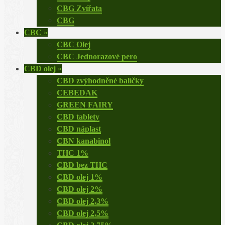
CBG Zvířata
CBG
CBC
»
CBC Olej
CBC Jednorazové pero
CBD olej
»
CBD zvýhodněné balíčky
CEBEDAK
GREEN FAIRY
CBD tablety
CBD náplast
CBN kanabinol
THC 1%
CBD bez THC
CBD olej 1%
CBD olej 2%
CBD olej 2,3%
CBD olej 2,5%