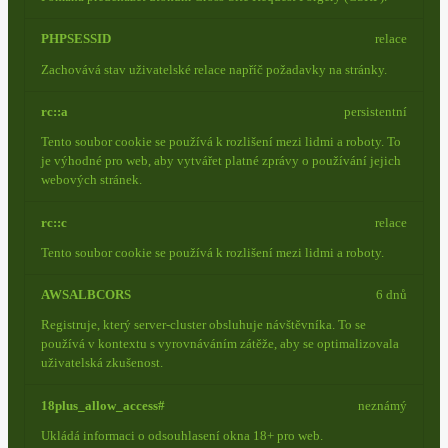
PHPSESSID
relace
Zachovává stav uživatelské relace napříč požadavky na stránky.
rc::a
persistentní
Tento soubor cookie se používá k rozlišení mezi lidmi a roboty. To
je výhodné pro web, aby vytvářet platné zprávy o používání jejich
webových stránek.
rc::c
relace
Tento soubor cookie se používá k rozlišení mezi lidmi a roboty.
AWSALBCORS
6 dnů
Registruje, který server-cluster obsluhuje návštěvníka. To se
používá v kontextu s vyrovnáváním zátěže, aby se optimalizovala
uživatelská zkušenost.
18plus_allow_access#
neznámý
Ukládá informaci o odsouhlasení okna 18+ pro web.