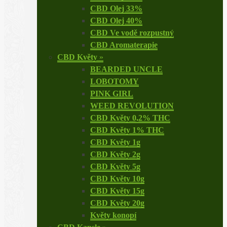
CBD Olej 33%
CBD Olej 40%
CBD Ve vodě rozpustný
CBD Aromaterapie
CBD Květy
»
BEARDED UNCLE
LOBOTOMY
PINK GIRL
WEED REVOLUTION
CBD Květy 0,2% THC
CBD Květy 1% THC
CBD Květy 1g
CBD Květy 2g
CBD Květy 5g
CBD Květy 10g
CBD Květy 15g
CBD Květy 20g
Květy konopí