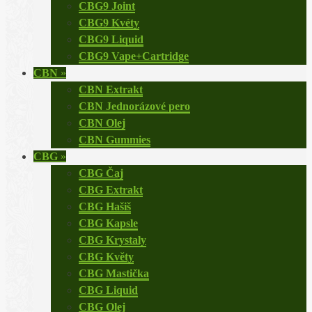
CBG9 Joint
CBG9 Kvéty
CBG9 Liquid
CBG9 Vape+Cartridge
CBN
»
CBN Extrakt
CBN Jednorázové pero
CBN Olej
CBN Gummies
CBG
»
CBG Čaj
CBG Extrakt
CBG Hašiš
CBG Kapsle
CBG Krystaly
CBG Květy
CBG Mastička
CBG Liquid
CBG Olej