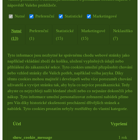
nápovědě Vašeho prohlížeče.
Nutné
Preferenční
Statistické
Marketingové
Nutné
Preferenční
Statistické
Marketingové
Neklasifikovan
(13)
(1)
(15)
(15)
(7)
Tyto informace jsou nezbytné ke správnému chodu webové stránky jako
například vkládání zboží do košíku, uložení vyplněných údajů nebo
přihlášení do zákaznické sekce.
Tyto cookies umožní přizpůsobit chování
nebo vzhled stránky dle Vašich potřeb, například volba jazyka.
Díky
těmto cookies mohou majitelé i developeři webu více porozumět chování
uživatelů a vyvijet stránku tak, aby byla co nejvíce prozákaznická. Tedy
abyste co nejrychleji našli hledané zboží nebo co nejsnáze dokončili jeho
nákup.
Tyto informace umožní personalizovat zobrazení nabídek přímo
pro Vás díky historické zkušenosti procházení dřívějších stránek a
nabídek.
Tyto cookies prozatím nebyly roztříděny do vlastní kategorie.
Účel
Vypršení
show_cookie_message
1 rok