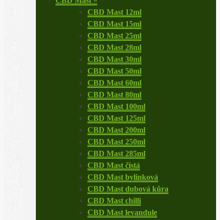
CBD Mast
»
CBD Mast 12ml
CBD Mast 15ml
CBD Mast 25ml
CBD Mast 28ml
CBD Mast 30ml
CBD Mast 50ml
CBD Mast 60ml
CBD Mast 80ml
CBD Mast 100ml
CBD Mast 125ml
CBD Mast 200ml
CBD Mast 250ml
CBD Mast 285ml
CBD Mast čistá
CBD Mast bylinková
CBD Mast dubová kůra
CBD Mast chilli
CBD Mast levandule