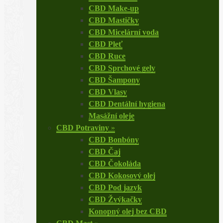
CBD Make-up
CBD Mastičky
CBD Micelární voda
CBD Pleť
CBD Ruce
CBD Sprchové gely
CBD Šampony
CBD Vlasy
CBD Dentální hygiena
Masážní oleje
CBD Potraviny
»
CBD Bonbóny
CBD Čaj
CBD Čokoláda
CBD Kokosový olej
CBD Pod jazyk
CBD Žvýkačky
Konopný olej bez CBD