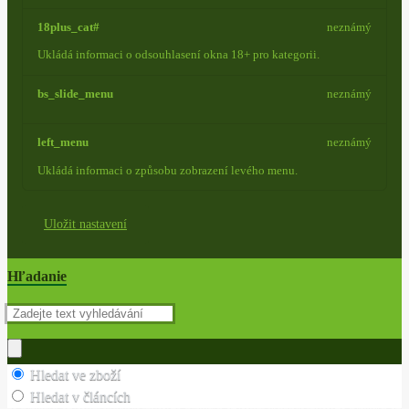
18plus_cat#
neznámý
Ukládá informaci o odsouhlasení okna 18+ pro kategorii.
bs_slide_menu
neznámý
left_menu
neznámý
Ukládá informaci o způsobu zobrazení levého menu.
Uložit nastavení
Hľadanie
Hledat ve zboží
Hledat v článcích