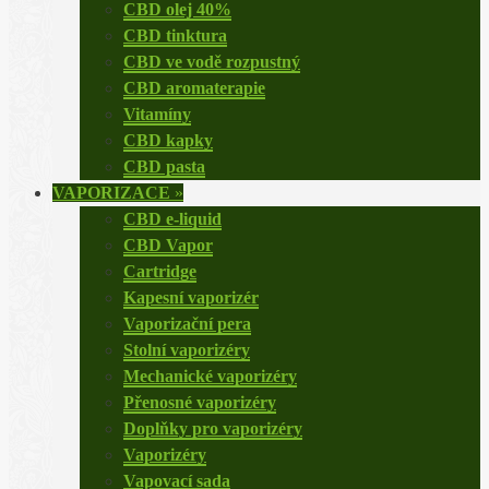
CBD olej 40%
CBD tinktura
CBD ve vodě rozpustný
CBD aromaterapie
Vitamíny
CBD kapky
CBD pasta
VAPORIZACE
»
CBD e-liquid
CBD Vapor
Cartridge
Kapesní vaporizér
Vaporizační pera
Stolní vaporizéry
Mechanické vaporizéry
Přenosné vaporizéry
Doplňky pro vaporizéry
Vaporizéry
Vapovací sada