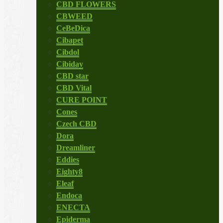
CBD FLOWERS
CBWEED
CeBeDica
Cibapet
Cibdol
Cibiday
CBD star
CBD Vital
CURE POINT
Cones
Czech CBD
Dora
Dreamliner
Eddies
Eighty8
Eleaf
Endoca
ENECTA
Epiderma