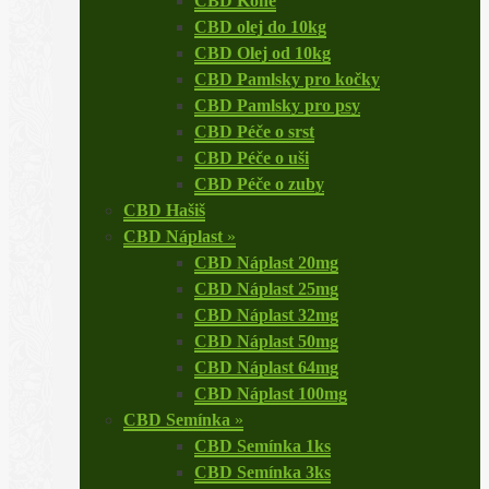
CBD Koně
CBD olej do 10kg
CBD Olej od 10kg
CBD Pamlsky pro kočky
CBD Pamlsky pro psy
CBD Péče o srst
CBD Péče o uši
CBD Péče o zuby
CBD Hašiš
CBD Náplast
»
CBD Náplast 20mg
CBD Náplast 25mg
CBD Náplast 32mg
CBD Náplast 50mg
CBD Náplast 64mg
CBD Náplast 100mg
CBD Semínka
»
CBD Semínka 1ks
CBD Semínka 3ks