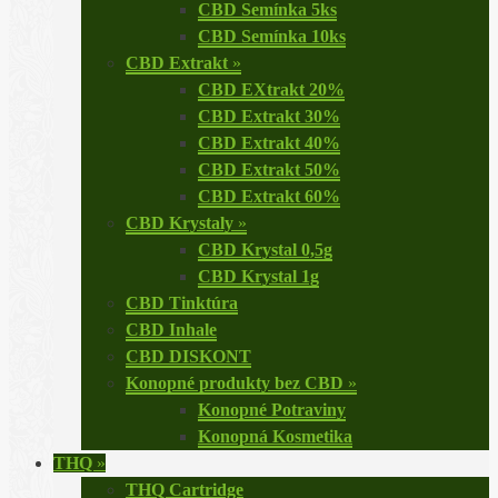
CBD Semínka 5ks
CBD Semínka 10ks
CBD Extrakt
»
CBD EXtrakt 20%
CBD Extrakt 30%
CBD Extrakt 40%
CBD Extrakt 50%
CBD Extrakt 60%
CBD Krystaly
»
CBD Krystal 0,5g
CBD Krystal 1g
CBD Tinktúra
CBD Inhale
CBD DISKONT
Konopné produkty bez CBD
»
Konopné Potraviny
Konopná Kosmetika
THQ
»
THQ Cartridge