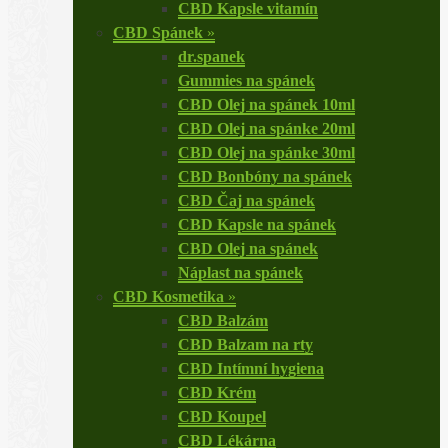
CBD Kapsle vitamín
CBD Spánek
»
dr.spanek
Gummies na spánek
CBD Olej na spánek 10ml
CBD Olej na spánke 20ml
CBD Olej na spánke 30ml
CBD Bonbóny na spánek
CBD Čaj na spánek
CBD Kapsle na spánek
CBD Olej na spánek
Náplast na spánek
CBD Kosmetika
»
CBD Balzám
CBD Balzam na rty
CBD Intímní hygiena
CBD Krém
CBD Koupel
CBD Lékárna