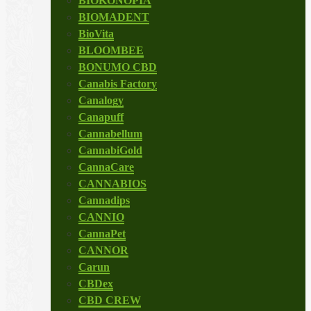
BIOKONOPIA
BIOMADENT
BioVita
BLOOMBEE
BONUMO CBD
Canabis Factory
Canalogy
Canapuff
Cannabellum
CannabiGold
CannaCare
CANNABIOS
Cannadips
CANNIO
CannaPet
CANNOR
Carun
CBDex
CBD CREW