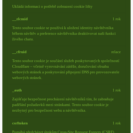
Ukládá informaci o potřebě zobrazení cookie lišty
__zlcmid
1 rok
Tento soubor cookie se používá k uložení identity návštěvníka
během návštěv a preference návštěvníka deaktivovat naši funkci
živého chatu.
__cfruid
relace
Tento soubor cookie je součástí služeb poskytovaných společností
Cloudflare – včetně vyrovnávání zátěže, doručování obsahu
webových stránek a poskytování připojení DNS pro provozovatele
webových stránek.
_auth
1 rok
Zajišťuje bezpečnost procházení návštěvníků tím, že zabraňuje
padělání požadavků mezi stránkami. Tento soubor cookie je
nezbytný pro bezpečnost webu a návštěvníka.
csrftoken
1 rok
Pomáhá předcházet útokům Cross-Site Request Forgery (CSRF).