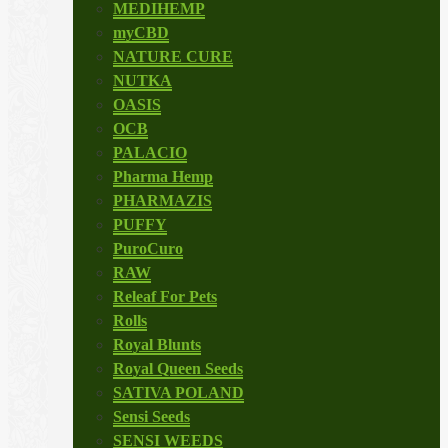
MEDIHEMP
myCBD
NATURE CURE
NUTKA
OASIS
OCB
PALACIO
Pharma Hemp
PHARMAZIS
PUFFY
PuroCuro
RAW
Releaf For Pets
Rolls
Royal Blunts
Royal Queen Seeds
SATIVA POLAND
Sensi Seeds
SENSI WEEDS