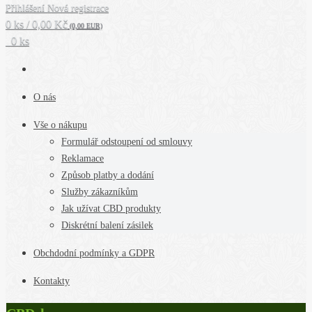
Přihlášení
Nová registrace
0 ks / 0,00 Kč
(0,00 EUR)
0 ks
O nás
Vše o nákupu
Formulář odstoupení od smlouvy
Reklamace
Způsob platby a dodání
Služby zákazníkům
Jak užívat CBD produkty
Diskrétní balení zásilek
Obchdodní podmínky a GDPR
Kontakty