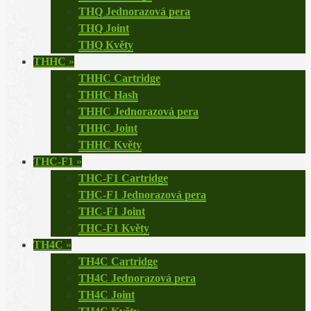
THQ Jednorazová pera
THQ Joint
THQ Květy
THHC
»
THHC Cartridge
THHC Hash
THHC Jednorazová pera
THHC Joint
THHC Květy
THC-F1
»
THC-F1 Cartridge
THC-F1 Jednorazová pera
THC-F1 Joint
THC-F1 Květy
TH4C
»
TH4C Cartridge
TH4C Jednorazová pera
TH4C Joint