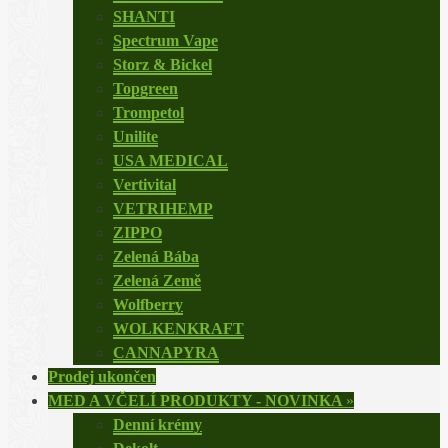
SHANTI
Spectrum Vape
Storz & Bickel
Topgreen
Trompetol
Unilite
USA MEDICAL
Vertivital
VETRIHEMP
ZIPPO
Zelená Bába
Zelená Země
Wolfberry
WOLKENKRAFT
CANNAPYRA
Prodej ukončen
MED A VČELÍ PRODUKTY - NOVINKA
»
Denní krémy