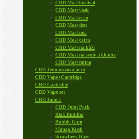
CBD Mast kostival
CBD Mast vosk
CBD Mast ecco
CBD Mast den
CBD Mast noc
CBD Mast extra
CBD Mast na kůži
CBD Mast na svaly a klouby
CBD Mast tattoo
CBD Jednorazová perá
CBD Vape+Cartridge
CBD Cartridge
CBD Vape set
CBD Joint
»
CBD Joint Pack
Blak Buddha
Bubble Gum
Mango Kush
Strawbery Haze