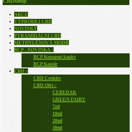
CBDshop
AKCE
VÝPRODEJ CBD
NOVINKY
PYRAMIDÁLNÍ CBD
METHYLÉNOVÁ MODŘ
BCP - NOVINKA
»
BCP Konopné kapky
BCP Kapsle
CBD
»
CBD Cookies
CBD Olej
»
CEBEDAK
GREEN FAIRY
7ml
10ml
20ml
30ml