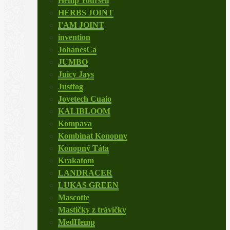
Hemp Yourself
HERBS JOINT
I'AM JOINT
invention
JohanesCa
JUMBO
Juicy Jays
Justfog
Joyetech Cuaio
KALIBLOOM
Kompava
Kombinat Konopny
Konopný Táta
Krakatom
LANDRACER
LUKAS GREEN
Mascotte
Mastičky z trávičky
MedHemp