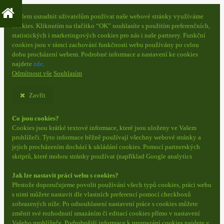
S cílem usnadnit uživatelům používat naše webové stránky využíváme
cookies. Kliknutím na tlačítko “OK” souhlasíte s použitím preferenčních,
statistických i marketingových cookies pro nás i naše partnery. Funkční
cookies jsou v rámci zachování funkčnosti webu používány po celou
dobu procházení webem. Podrobné informace a nastavení ke cookies
najdete
zde
.
Odmítnout vše
Souhlasím
Zavřít
Co jsou cookies?
Cookies jsou krátké textové informace, které jsou uloženy ve Vašem
prohlížeči. Tyto informace běžně používají všechny webové stránky a
jejich procházením dochází k ukládání cookies. Pomocí partnerských
skriptů, které mohou stránky používat (například Google analytics
Jak lze nastavit práci webu s cookies?
Přestože doporučujeme povolit používání všech typů cookies, práci webu
s nimi můžete nastavit dle vlastních preferencí pomocí checkboxů
zobrazených níže. Po odsouhlasení nastavení práce s cookies můžete
změnit své rozhodnutí smazáním či editací cookies přímo v nastavení
Vašeho prohlížeče. Podrobnější informace k promazání cookies najdete v