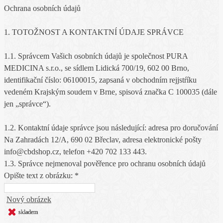
Ochrana osobních údajů
1. TOTOŽNOST A KONTAKTNÍ ÚDAJE SPRÁVCE
1.1. Správcem Vašich osobních údajů je společnost PURA
MEDICINA s.r.o., se sídlem Lidická 700/19, 602 00 Brno,
identifikační číslo: 06100015, zapsaná v obchodním rejjstŕíku
vedeném Krajským soudem v Brne, spisová značka C 100035 (dále
jen „správce“).
1.2. Kontaktní údaje správce jsou následující: adresa pro doručování
Na Zahradách 12/A, 690 02 Břeclav, adresa elektronické pošty
info@cbdshop.cz, telefon +420 702 133 443.
1.3. Správce nejmenoval pověřence pro ochranu osobních údajů
Opište text z obrázku: *
Nový obrázek
skladem
skladem
skladem