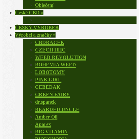
Oblečení
České CBD
»
ČESKÝ VÝROBEK
Výrobci a značky
»
CBDRAČEK
CZECH HHC
WEED REVOLUTION
BOHEMIA WEED
LOBOTOMY
PINK GIRL
CEBEDAK
GREEN FAIRY
dr.spanek
BEARDED UNCLE
Amber Oil
Aporex
BIG VITAMIN