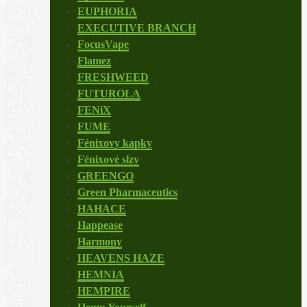
EUPHORIA
EXECUTIVE BRANCH
FocusVape
Flamez
FRESHWEED
FUTUROLA
FENiX
FUME
Fénixovy kapky
Fénixové slzy
GREENGO
Green Pharmaceutics
HAHACE
Happease
Harmony
HEAVENS HAZE
HEMNIA
HEMPIRE