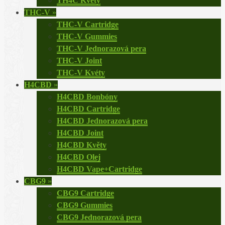
TH4C Květy
THC-V
»
THC-V Cartridge
THC-V Gummies
THC-V Jednorazová pera
THC-V Joint
THC-V Kvéty
H4CBD
»
H4CBD Bonbóny
H4CBD Cartridge
H4CBD Jednorazová pera
H4CBD Joint
H4CBD Květy
H4CBD Olej
H4CBD Vape+Cartridge
CBG9
»
CBG9 Cartridge
CBG9 Gummies
CBG9 Jednorazová pera