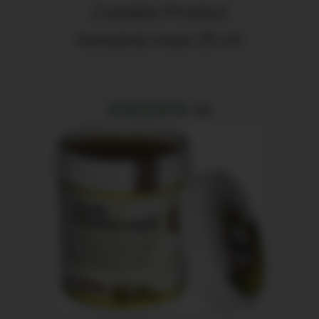
Canabis Product
konopná mast 25 ml
0x