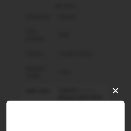
skladem
Dostupnost:
skladem
Číslo
0269
produktu:
Výrobce:
Canabis Factory
Nákupem
1 bod
získáte
naše cena:
71,00 Kč
(3,05 EUR)
(Nejsme plátci DPH)
Hlídací pes: