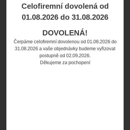
Skladem:
Cena:
Celofiremní dovolená od
Název
zboží:
01.08.2026 do 31.08.2026
0270
Canabis
naše cena
DOVOLENÁ!
Product
144,00 Kč
Čerpáme celofiremní dovolenou od 01.08.2026 do
konopná
(6,19 EUR)
mast 60 ml
31.08.2026 a vaše objednávky budeme vyřizovat
postupně od 02.09.2026.
0271
Děkujeme za pochopení
Canabis
naše cena
Product
268,00 Kč
konopná
(11,52 EUR)
mast 125 ml
0272
Canabis
naše cena
Product
439,00 Kč
konopná
(18,88 EUR)
mast 250 ml