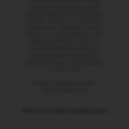
kosmetických přípravcích z oblasti
dekorativní kosmetiky, kde pomáhá
zpomalovat procesy stárnutí kůže, pleť
hydratuje, zvláčňuje a rovněž snižuje
tvorbu vrásek. V šampónech a jiných
přípravcích vlasové kosmetiky vlasům
dodává lesk. Při péči o nehty zase
pomáhá nehtům dodat tvrdost. Je
například součástí regeneračního
pleťového krému pro muže či pleťové
masky pro ženy.
Produkt je schválen pro prodej v
zemích Evropské Unie.
Mohlo by Vás zajímat:
Canabis Factory