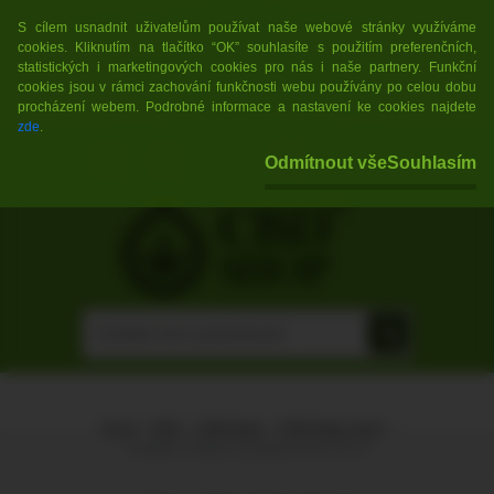
POZOR! Nejprodávanější CBD květy, s
🇨🇿💥
S cílem usnadnit uživatelům používat naše webové stránky využíváme
cookies. Kliknutím na tlačítko “OK” souhlasíte s použitím preferenčních,
vysokým obsahem CBD za skvělé ceny pod značkou
statistických i marketingových cookies pro nás i naše partnery. Funkční
cookies jsou v rámci zachování funkčnosti webu používány po celou dobu
WEED REVOLUTION
!
💥🇨🇿
procházení webem. Podrobné informace a nastavení ke cookies najdete
zde
.
0 ks / 0,00 Kč
Odmítnout vše
Souhlasím
(0,00 EUR)
Úvod
»
CBD
»
CBD Mast
»
CBD Mast čistá
»
Canabis Product konopná mast 25 ml