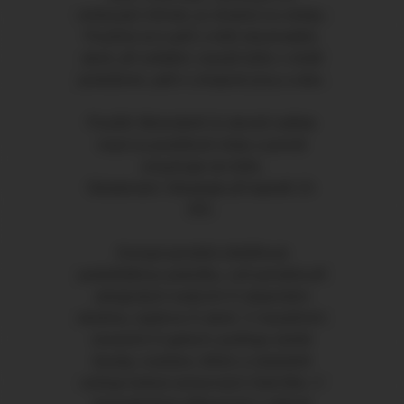
omlazující účinek, je vhodná na vrásky.
Používá se k péči o kůži ekzematiků,
akné, při svědění, masáž kůže v místě
proleženin, péči o zhojené jizvy a strie.
Použití: Minimálně 2x denně natřete
mast na postižené místo a jemně
vmasírujte do kůže.
Skladování: Skladujte při teplotě 15-
25C.
Konopí pomáhá zklidňovat
podrážděnou pokožku, což pomáhá při
alergických reakcích či atopickém
ekzému, lupénce či akné. V masážních
emulzích či gelech uvolňuje ztuhlé
klouby, svalstvo, křeče a následně
snižuje bolest nemocných částí těla. V