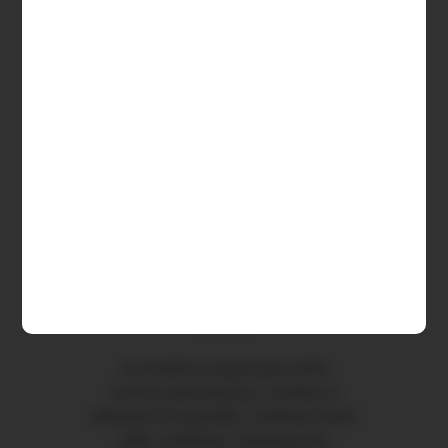
Kompletní specifikace
Ke stažení
Související zboží (0)
Mastička Canabis Product je
vyráběná jedinečným a složitým
způsobem.V mastičkách můžete
vidět zbytky bylinného pylu.Každá
mast prochází pečlivým výrobním
procesem bez použití olejového
extraktu.
Je vhodná a regeneruje velmi
suchou,popraskanou, ztvrdlou či
odlupující se pokožku, zlepšuje funkci
pleti, zvláčňuje, hydratuje,má