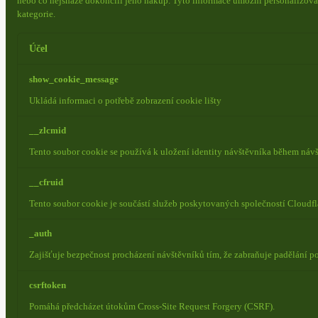
nebo co nejsnáze dokončili jeho nákup.
Tyto informace umožní personalizovat
kategorie.
Účel
show_cookie_message
Ukládá informaci o potřebě zobrazení cookie lišty
__zlcmid
Tento soubor cookie se používá k uložení identity návštěvníka během návšt
__cfruid
Tento soubor cookie je součástí služeb poskytovaných společností Cloudf
_auth
Zajišťuje bezpečnost procházení návštěvníků tím, že zabraňuje padělání 
csrftoken
Pomáhá předcházet útokům Cross-Site Request Forgery (CSRF).