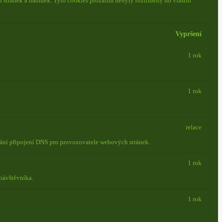
 stránek a nabídek.
Tyto cookies prozatím nebyly roztříděny do vlastní
Vypršení
1 rok
1 rok
relace
vání připojení DNS pro provozovatele webových stránek.
1 rok
návštěvníka.
1 rok