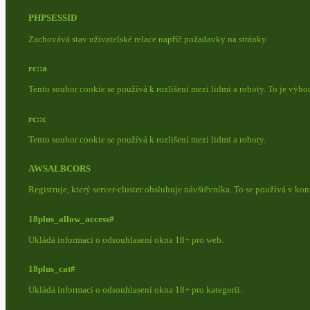
PHPSESSID
Zachovává stav uživatelské relace napříč požadavky na stránky.
rc::a
Tento soubor cookie se používá k rozlišení mezi lidmi a roboty. To je výh
rc::c
Tento soubor cookie se používá k rozlišení mezi lidmi a roboty.
AWSALBCORS
Registruje, který server-cluster obsluhuje návštěvníka. To se používá v ko
18plus_allow_access#
Ukládá informaci o odsouhlasení okna 18+ pro web.
18plus_cat#
Ukládá informaci o odsouhlasení okna 18+ pro kategorii.