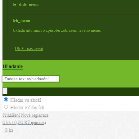
bs_slide_menu
left_menu
Ukládá informaci o způsobu zobrazení levého menu.
Uložit nastavení
Hľadanie
Hledat ve zboží
Hledat v článcích
Přihlášení
Nová registrace
0 ks / 0,00 Kč
(0,00 EUR)
0 ks