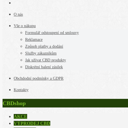
O nás
Vše o nákupu
Formulář odstoupení od smlouvy
Reklamace
Způsob platby a dodání
Služby zákazníkům
Jak užívat CBD produkty
Diskrétní balení zásilek
Obchdodní podmínky a GDPR
Kontakty
CBDshop
AKCE
VÝPRODEJ CBD