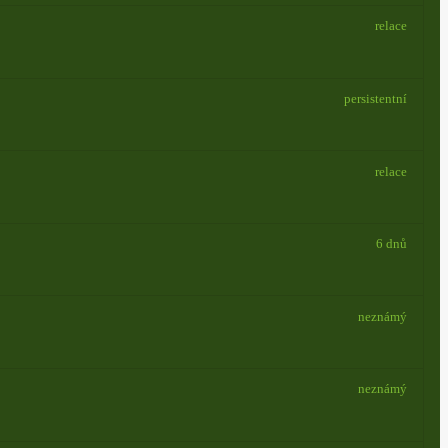
relace
persistentní
relace
6 dnů
neznámý
neznámý