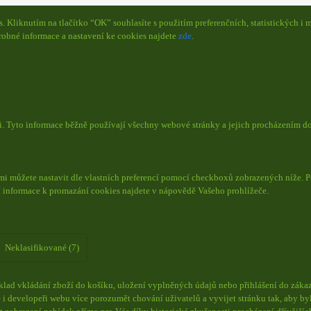
Kliknutím na tlačítko “OK” souhlasíte s použitím preferenčních, statistických i m
obné informace a nastavení ke cookies najdete
zde
.
či. Tyto informace běžně používají všechny webové stránky a jejich procházením d
mi můžete nastavit dle vlastních preferencí pomocí checkboxů zobrazených níže. P
í informace k promazání cookies najdete v nápovědě Vašeho prohlížeče.
Neklasifikované (7)
lad vkládání zboží do košíku, uložení vyplněných údajů nebo přihlášení do zákaz
i developeři webu více porozumět chování uživatelů a vyvijet stránku tak, aby byl