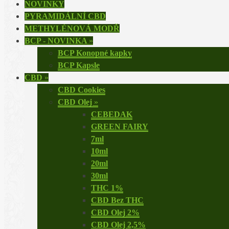
NOVINKY
PYRAMIDÁLNÍ CBD
METHYLÉNOVÁ MODŘ
BCP - NOVINKA
»
BCP Konopné kapky
BCP Kapsle
CBD
»
CBD Cookies
CBD Olej
»
CEBEDAK
GREEN FAIRY
7ml
10ml
20ml
30ml
THC 1%
CBD Bez THC
CBD Olej 2%
CBD Olej 2,5%