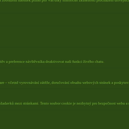
 zobrazení nabídek přímo pro Vás díky historické zkušenosti procházení dřívějších
ěv a preference návštěvníka deaktivovat naši funkci živého chatu.
lare – včetně vyrovnávání zátěže, doručování obsahu webových stránek a poskyto
požadavků mezi stránkami. Tento soubor cookie je nezbytný pro bezpečnost webu a 