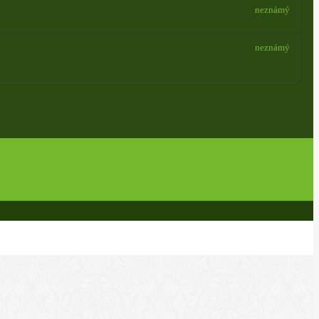
neznámý
neznámý