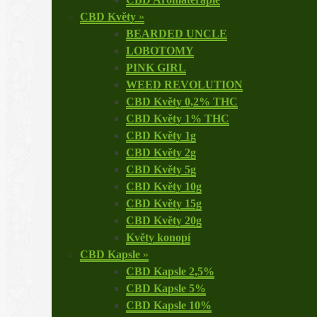
CBD Květy
»
BEARDED UNCLE
LOBOTOMY
PINK GIRL
WEED REVOLUTION
CBD Květy 0,2% THC
CBD Květy 1% THC
CBD Květy 1g
CBD Květy 2g
CBD Květy 5g
CBD Květy 10g
CBD Květy 15g
CBD Květy 20g
Květy konopí
CBD Kapsle
»
CBD Kapsle 2,5%
CBD Kapsle 5%
CBD Kapsle 10%