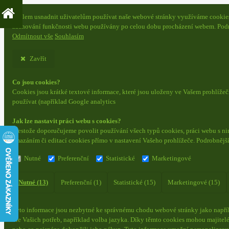
S cílem usnadnit uživatelům používat naše webové stránky využíváme cookies. 
zachování funkčnosti webu používány po celou dobu procházení webem. Podr
Odmítnout vše
Souhlasím
Zavřít
Co jsou cookies?
Cookies jsou krátké textové informace, které jsou uloženy ve Vašem prohlíže
používat (například Google analytics
Jak lze nastavit práci webu s cookies?
Přestože doporučujeme povolit používání všech typů cookies, práci webu s ni
smazáním či editací cookies přímo v nastavení Vašeho prohlížeče. Podrobnějš
Nutné
Preferenční
Statistické
Marketingové
Nutné (13)
Preferenční (1)
Statistické (15)
Marketingové (15)
Tyto informace jsou nezbytné ke správnému chodu webové stránky jako napřík
dle Vašich potřeb, například volba jazyka.
Díky těmto cookies mohou majitelé 