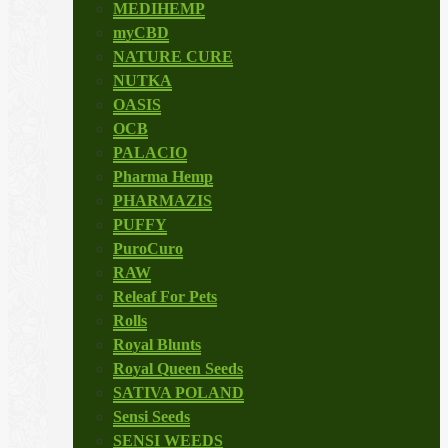
MEDIHEMP
myCBD
NATURE CURE
NUTKA
OASIS
OCB
PALACIO
Pharma Hemp
PHARMAZIS
PUFFY
PuroCuro
RAW
Releaf For Pets
Rolls
Royal Blunts
Royal Queen Seeds
SATIVA POLAND
Sensi Seeds
SENSI WEEDS