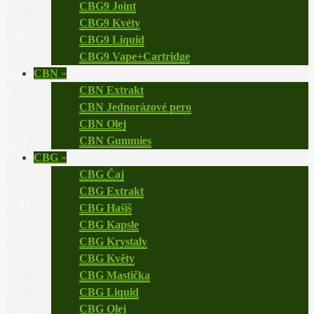
CBG9 Joint
CBG9 Kvéty
CBG9 Liquid
CBG9 Vape+Cartridge
CBN
»
CBN Extrakt
CBN Jednorázové pero
CBN Olej
CBN Gummies
CBG
»
CBG Čaj
CBG Extrakt
CBG Hašiš
CBG Kapsle
CBG Krystaly
CBG Květy
CBG Mastička
CBG Liquid
CBG Olej