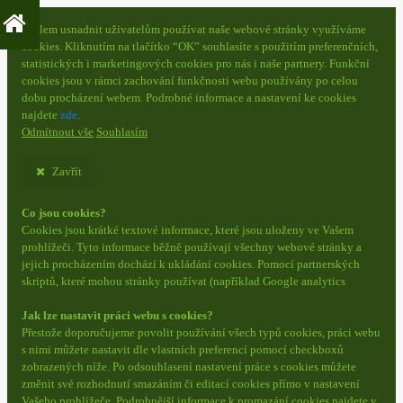
S cílem usnadnit uživatelům používat naše webové stránky využíváme
cookies. Kliknutím na tlačítko “OK” souhlasíte s použitím preferenčních,
statistických i marketingových cookies pro nás i naše partnery. Funkční
cookies jsou v rámci zachování funkčnosti webu používány po celou
dobu procházení webem. Podrobné informace a nastavení ke cookies
najdete
zde
.
Odmítnout vše
Souhlasím
Zavřít
Co jsou cookies?
Cookies jsou krátké textové informace, které jsou uloženy ve Vašem
prohlížeči. Tyto informace běžně používají všechny webové stránky a
jejich procházením dochází k ukládání cookies. Pomocí partnerských
skriptů, které mohou stránky používat (například Google analytics
Jak lze nastavit práci webu s cookies?
Přestože doporučujeme povolit používání všech typů cookies, práci webu
s nimi můžete nastavit dle vlastních preferencí pomocí checkboxů
zobrazených níže. Po odsouhlasení nastavení práce s cookies můžete
změnit své rozhodnutí smazáním či editací cookies přímo v nastavení
Vašeho prohlížeče. Podrobnější informace k promazání cookies najdete v