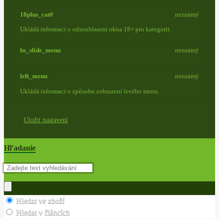
18plus_cat#
neznámý
Ukládá informaci o odsouhlasení okna 18+ pro kategorii.
bs_slide_menu
neznámý
left_menu
neznámý
Ukládá informaci o způsobu zobrazení levého menu.
Uložit nastavení
Hľadanie
Hledat ve zboží
Hledat v článcích