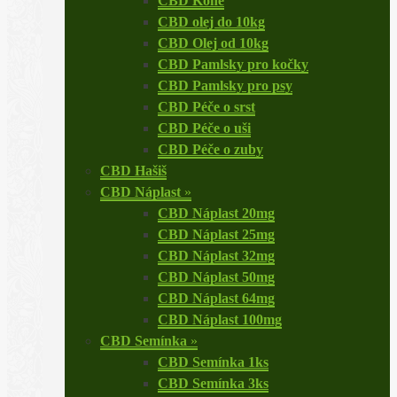
CBD Koně
CBD olej do 10kg
CBD Olej od 10kg
CBD Pamlsky pro kočky
CBD Pamlsky pro psy
CBD Péče o srst
CBD Péče o uši
CBD Péče o zuby
CBD Hašiš
CBD Náplast
»
CBD Náplast 20mg
CBD Náplast 25mg
CBD Náplast 32mg
CBD Náplast 50mg
CBD Náplast 64mg
CBD Náplast 100mg
CBD Semínka
»
CBD Semínka 1ks
CBD Semínka 3ks