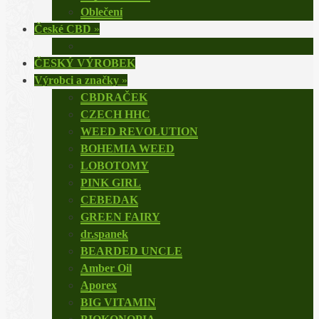
Oblečení
České CBD
»
ČESKÝ VÝROBEK
Výrobci a značky
»
CBDRAČEK
CZECH HHC
WEED REVOLUTION
BOHEMIA WEED
LOBOTOMY
PINK GIRL
CEBEDAK
GREEN FAIRY
dr.spanek
BEARDED UNCLE
Amber Oil
Aporex
BIG VITAMIN