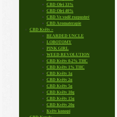
CBD Olej 33%
CBD Olej 40%
CBD Ve vodě rozpustný
CBD Aromaterapie
CBD Květy
»
BEARDED UNCLE
LOBOTOMY
PINK GIRL
WEED REVOLUTION
CBD Květy 0,2% THC
CBD Květy 1% THC
CBD Květy 1g
CBD Květy 2g
CBD Květy 5g
CBD Květy 10g
CBD Květy 15g
CBD Květy 20g
Květy konopí