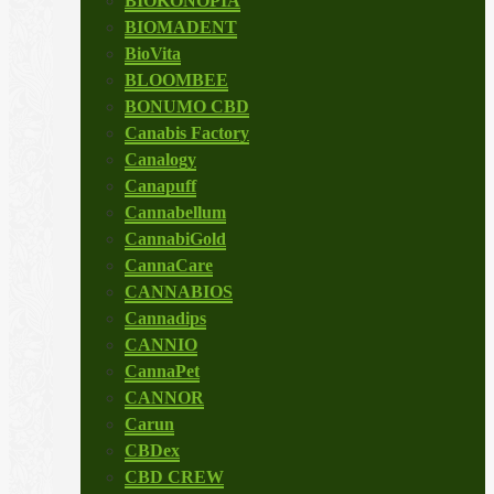
BIOKONOPIA
BIOMADENT
BioVita
BLOOMBEE
BONUMO CBD
Canabis Factory
Canalogy
Canapuff
Cannabellum
CannabiGold
CannaCare
CANNABIOS
Cannadips
CANNIO
CannaPet
CANNOR
Carun
CBDex
CBD CREW