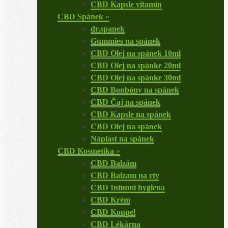
CBD Kapsle vitamín
CBD Spánek
»
dr.spanek
Gummies na spánek
CBD Olej na spánek 10ml
CBD Olej na spánke 20ml
CBD Olej na spánke 30ml
CBD Bonbóny na spánek
CBD Čaj na spánek
CBD Kapsle na spánek
CBD Olej na spánek
Náplast na spánek
CBD Kosmetika
»
CBD Balzám
CBD Balzam na rty
CBD Intímní hygiena
CBD Krém
CBD Koupel
CBD Lékárna