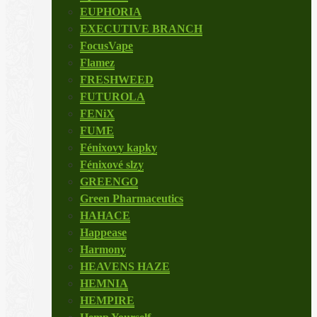
EUPHORIA
EXECUTIVE BRANCH
FocusVape
Flamez
FRESHWEED
FUTUROLA
FENiX
FUME
Fénixovy kapky
Fénixové slzy
GREENGO
Green Pharmaceutics
HAHACE
Happease
Harmony
HEAVENS HAZE
HEMNIA
HEMPIRE