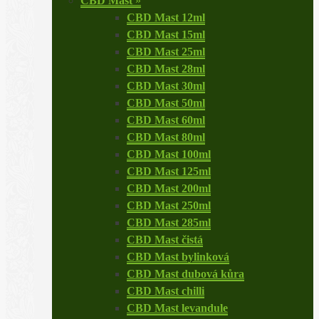
CBD Mast
»
CBD Mast 12ml
CBD Mast 15ml
CBD Mast 25ml
CBD Mast 28ml
CBD Mast 30ml
CBD Mast 50ml
CBD Mast 60ml
CBD Mast 80ml
CBD Mast 100ml
CBD Mast 125ml
CBD Mast 200ml
CBD Mast 250ml
CBD Mast 285ml
CBD Mast čistá
CBD Mast bylinková
CBD Mast dubová kůra
CBD Mast chilli
CBD Mast levandule