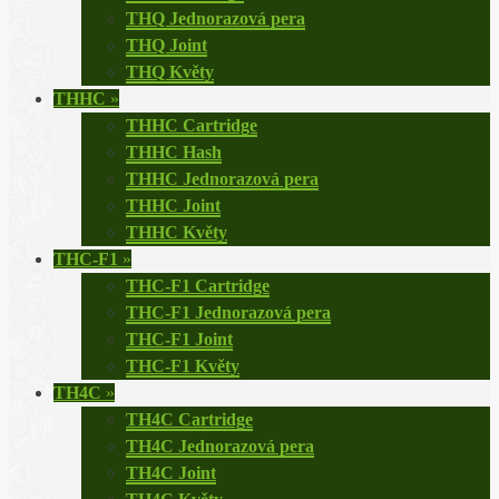
THQ Jednorazová pera
THQ Joint
THQ Květy
THHC
»
THHC Cartridge
THHC Hash
THHC Jednorazová pera
THHC Joint
THHC Květy
THC-F1
»
THC-F1 Cartridge
THC-F1 Jednorazová pera
THC-F1 Joint
THC-F1 Květy
TH4C
»
TH4C Cartridge
TH4C Jednorazová pera
TH4C Joint