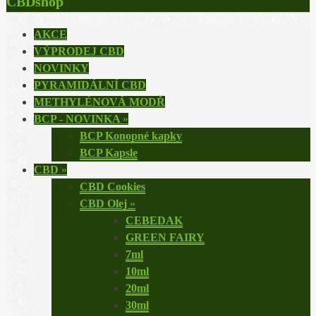
CBDshop
AKCE
VÝPRODEJ CBD
NOVINKY
PYRAMIDÁLNÍ CBD
METHYLÉNOVÁ MODŘ
BCP - NOVINKA
»
BCP Konopné kapky
BCP Kapsle
CBD
»
CBD Cookies
CBD Olej
»
CEBEDAK
GREEN FAIRY
7ml
10ml
20ml
30ml