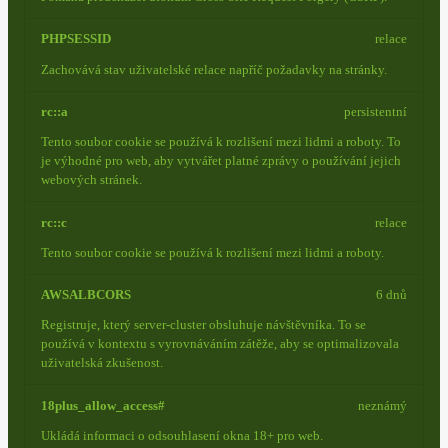
PHPSESSID
relace
Zachovává stav uživatelské relace napříč požadavky na stránky.
rc::a
persistentní
Tento soubor cookie se používá k rozlišení mezi lidmi a roboty. To
je výhodné pro web, aby vytvářet platné zprávy o používání jejich
webových stránek.
rc::c
relace
Tento soubor cookie se používá k rozlišení mezi lidmi a roboty.
AWSALBCORS
6 dnů
Registruje, který server-cluster obsluhuje návštěvníka. To se
používá v kontextu s vyrovnáváním zátěže, aby se optimalizovala
uživatelská zkušenost.
18plus_allow_access#
neznámý
Ukládá informaci o odsouhlasení okna 18+ pro web.