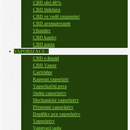
CBD olej 40%
CBD tinktura
CBD ve vodě rozpustný
CBD aromaterapie
Vitamíny
CBD kapky
CBD pasta
VAPORIZACE
»
CBD e-liquid
CBD Vapor
Cartridge
Kapesní vaporizér
Vaporizační pera
Stolní vaporizéry
Mechanické vaporizéry
Přenosné vaporizéry
Doplňky pro vaporizéry
Vaporizéry
Vapovací sada