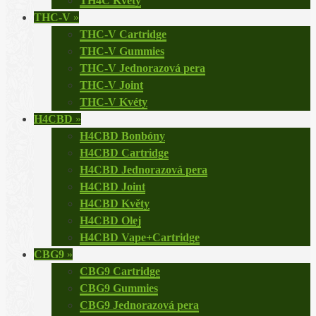
TH4C Květy
THC-V
»
THC-V Cartridge
THC-V Gummies
THC-V Jednorazová pera
THC-V Joint
THC-V Kvéty
H4CBD
»
H4CBD Bonbóny
H4CBD Cartridge
H4CBD Jednorazová pera
H4CBD Joint
H4CBD Květy
H4CBD Olej
H4CBD Vape+Cartridge
CBG9
»
CBG9 Cartridge
CBG9 Gummies
CBG9 Jednorazová pera