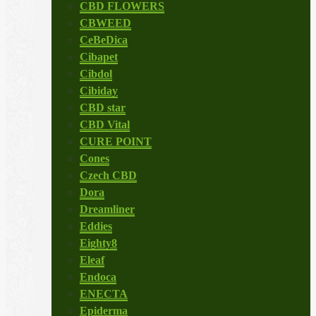
CBD FLOWERS
CBWEED
CeBeDica
Cibapet
Cibdol
Cibiday
CBD star
CBD Vital
CURE POINT
Cones
Czech CBD
Dora
Dreamliner
Eddies
Eighty8
Eleaf
Endoca
ENECTA
Epiderma