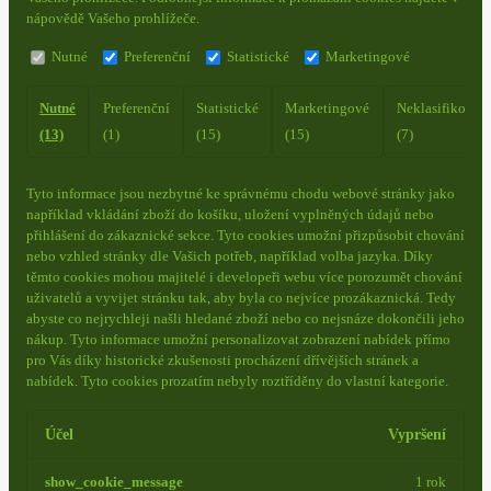
nápovědě Vašeho prohlížeče.
Nutné
Preferenční
Statistické
Marketingové
Nutné
Preferenční
Statistické
Marketingové
Neklasifikovan
(13)
(1)
(15)
(15)
(7)
Tyto informace jsou nezbytné ke správnému chodu webové stránky jako
například vkládání zboží do košíku, uložení vyplněných údajů nebo
přihlášení do zákaznické sekce.
Tyto cookies umožní přizpůsobit chování
nebo vzhled stránky dle Vašich potřeb, například volba jazyka.
Díky
těmto cookies mohou majitelé i developeři webu více porozumět chování
uživatelů a vyvijet stránku tak, aby byla co nejvíce prozákaznická. Tedy
abyste co nejrychleji našli hledané zboží nebo co nejsnáze dokončili jeho
nákup.
Tyto informace umožní personalizovat zobrazení nabídek přímo
pro Vás díky historické zkušenosti procházení dřívějších stránek a
nabídek.
Tyto cookies prozatím nebyly roztříděny do vlastní kategorie.
Účel
Vypršení
show_cookie_message
1 rok