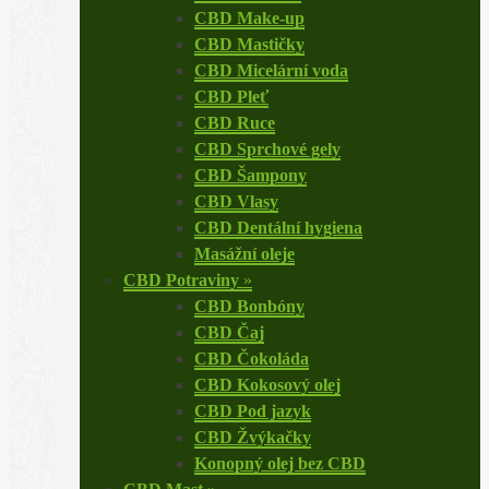
CBD Make-up
CBD Mastičky
CBD Micelární voda
CBD Pleť
CBD Ruce
CBD Sprchové gely
CBD Šampony
CBD Vlasy
CBD Dentální hygiena
Masážní oleje
CBD Potraviny
»
CBD Bonbóny
CBD Čaj
CBD Čokoláda
CBD Kokosový olej
CBD Pod jazyk
CBD Žvýkačky
Konopný olej bez CBD