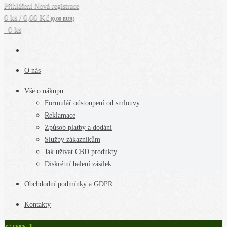
Přihlášení
Nová registrace
0 ks / 0,00 Kč
(0,00 EUR)
0 ks
O nás
Vše o nákupu
Formulář odstoupení od smlouvy
Reklamace
Způsob platby a dodání
Služby zákazníkům
Jak užívat CBD produkty
Diskrétní balení zásilek
Obchdodní podmínky a GDPR
Kontakty