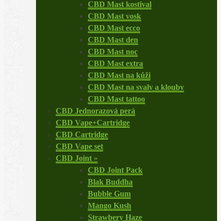
CBD Mast kostival
CBD Mast vosk
CBD Mast ecco
CBD Mast den
CBD Mast noc
CBD Mast extra
CBD Mast na kůži
CBD Mast na svaly a klouby
CBD Mast tattoo
CBD Jednorazová perá
CBD Vape+Cartridge
CBD Cartridge
CBD Vape set
CBD Joint
»
CBD Joint Pack
Blak Buddha
Bubble Gum
Mango Kush
Strawbery Haze