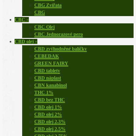
CBG Zvířata
CBG
CBC
»
CBC Olej
CBC Jednorazové pero
CBD olej
»
CBD zvýhodněné balíčky
CEBEDAK
GREEN FAIRY
CBD tablety
CBD náplast
CBN kanabinol
THC 1%
CBD bez THC
CBD olej 1%
CBD olej 2%
CBD olej 2,3%
CBD olej 2,5%