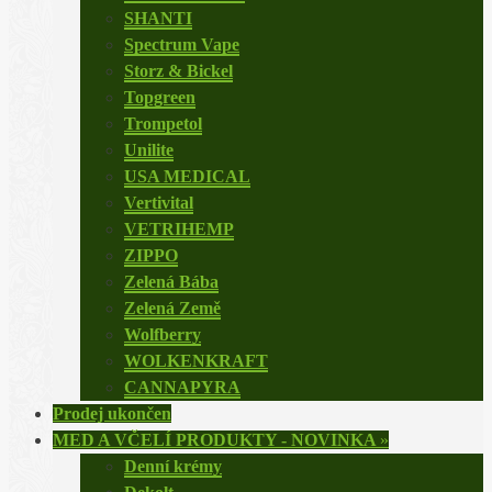
SHANTI
Spectrum Vape
Storz & Bickel
Topgreen
Trompetol
Unilite
USA MEDICAL
Vertivital
VETRIHEMP
ZIPPO
Zelená Bába
Zelená Země
Wolfberry
WOLKENKRAFT
CANNAPYRA
Prodej ukončen
MED A VČELÍ PRODUKTY - NOVINKA
»
Denní krémy