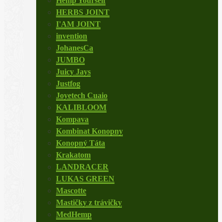
Hemp Yourself
HERBS JOINT
I'AM JOINT
invention
JohanesCa
JUMBO
Juicy Jays
Justfog
Joyetech Cuaio
KALIBLOOM
Kompava
Kombinat Konopny
Konopný Táta
Krakatom
LANDRACER
LUKAS GREEN
Mascotte
Mastičky z trávičky
MedHemp