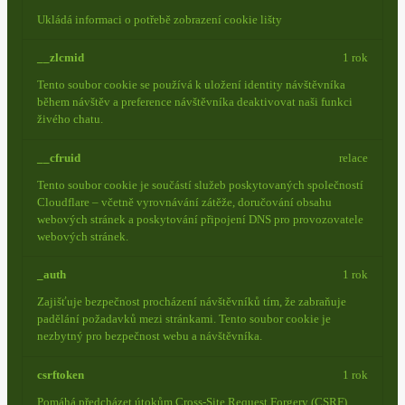
Ukládá informaci o potřebě zobrazení cookie lišty
__zlcmid
1 rok
Tento soubor cookie se používá k uložení identity návštěvníka
během návštěv a preference návštěvníka deaktivovat naši funkci
živého chatu.
__cfruid
relace
Tento soubor cookie je součástí služeb poskytovaných společností
Cloudflare – včetně vyrovnávání zátěže, doručování obsahu
webových stránek a poskytování připojení DNS pro provozovatele
webových stránek.
_auth
1 rok
Zajišťuje bezpečnost procházení návštěvníků tím, že zabraňuje
padělání požadavků mezi stránkami. Tento soubor cookie je
nezbytný pro bezpečnost webu a návštěvníka.
csrftoken
1 rok
Pomáhá předcházet útokům Cross-Site Request Forgery (CSRF).