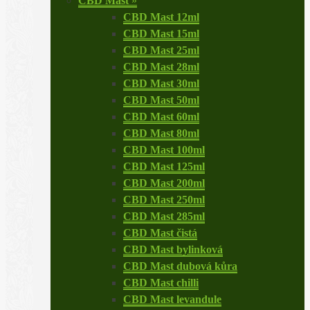
CBD Mast
»
CBD Mast 12ml
CBD Mast 15ml
CBD Mast 25ml
CBD Mast 28ml
CBD Mast 30ml
CBD Mast 50ml
CBD Mast 60ml
CBD Mast 80ml
CBD Mast 100ml
CBD Mast 125ml
CBD Mast 200ml
CBD Mast 250ml
CBD Mast 285ml
CBD Mast čistá
CBD Mast bylinková
CBD Mast dubová kůra
CBD Mast chilli
CBD Mast levandule