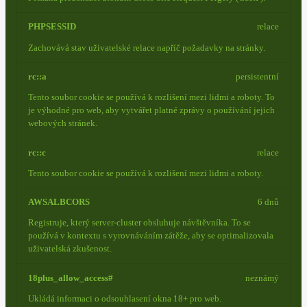
PHPSESSID
relace
Zachovává stav uživatelské relace napříč požadavky na stránky.
rc::a
persistentní
Tento soubor cookie se používá k rozlišení mezi lidmi a roboty. To
je výhodné pro web, aby vytvářet platné zprávy o používání jejich
webových stránek.
rc::c
relace
Tento soubor cookie se používá k rozlišení mezi lidmi a roboty.
AWSALBCORS
6 dnů
Registruje, který server-cluster obsluhuje návštěvníka. To se
používá v kontextu s vyrovnáváním zátěže, aby se optimalizovala
uživatelská zkušenost.
18plus_allow_access#
neznámý
Ukládá informaci o odsouhlasení okna 18+ pro web.