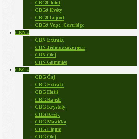
CBG9 Joint
CBG9 Kvéty
CBG9 Liquid
CBG9 Vape+Cartridge
CBN
»
CBN Extrakt
CBN Jednorázové pero
CBN Olej
CBN Gummies
CBG
»
CBG Čaj
CBG Extrakt
CBG Hašiš
CBG Kapsle
CBG Krystaly
CBG Květy
CBG Mastička
CBG Liquid
CBG Olej