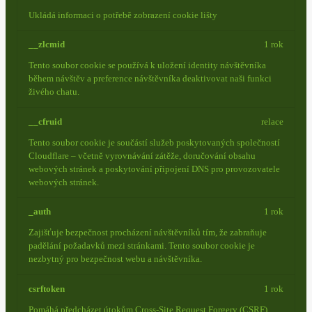
Ukládá informaci o potřebě zobrazení cookie lišty
__zlcmid
1 rok
Tento soubor cookie se používá k uložení identity návštěvníka
během návštěv a preference návštěvníka deaktivovat naši funkci
živého chatu.
__cfruid
relace
Tento soubor cookie je součástí služeb poskytovaných společností
Cloudflare – včetně vyrovnávání zátěže, doručování obsahu
webových stránek a poskytování připojení DNS pro provozovatele
webových stránek.
_auth
1 rok
Zajišťuje bezpečnost procházení návštěvníků tím, že zabraňuje
padělání požadavků mezi stránkami. Tento soubor cookie je
nezbytný pro bezpečnost webu a návštěvníka.
csrftoken
1 rok
Pomáhá předcházet útokům Cross-Site Request Forgery (CSRF).