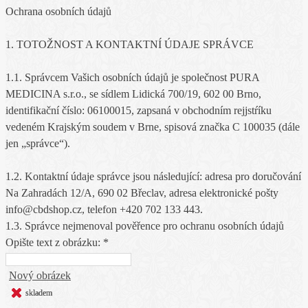
Ochrana osobních údajů
1. TOTOŽNOST A KONTAKTNÍ ÚDAJE SPRÁVCE
1.1. Správcem Vašich osobních údajů je společnost PURA
MEDICINA s.r.o., se sídlem Lidická 700/19, 602 00 Brno,
identifikační číslo: 06100015, zapsaná v obchodním rejjstŕíku
vedeném Krajským soudem v Brne, spisová značka C 100035 (dále
jen „správce“).
1.2. Kontaktní údaje správce jsou následující: adresa pro doručování
Na Zahradách 12/A, 690 02 Břeclav, adresa elektronické pošty
info@cbdshop.cz, telefon +420 702 133 443.
1.3. Správce nejmenoval pověřence pro ochranu osobních údajů
Opište text z obrázku: *
Nový obrázek
skladem
skladem