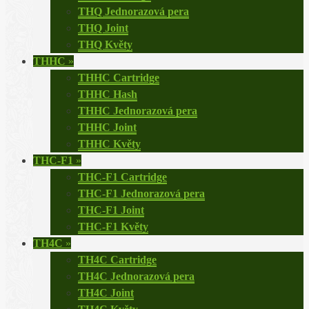
THQ Jednorazová pera
THQ Joint
THQ Květy
THHC
»
THHC Cartridge
THHC Hash
THHC Jednorazová pera
THHC Joint
THHC Květy
THC-F1
»
THC-F1 Cartridge
THC-F1 Jednorazová pera
THC-F1 Joint
THC-F1 Květy
TH4C
»
TH4C Cartridge
TH4C Jednorazová pera
TH4C Joint