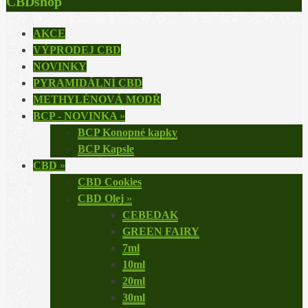
CBDshop
AKCE
VÝPRODEJ CBD
NOVINKY
PYRAMIDÁLNÍ CBD
METHYLÉNOVÁ MODŘ
BCP - NOVINKA
»
BCP Konopné kapky
BCP Kapsle
CBD
»
CBD Cookies
CBD Olej
»
CEBEDAK
GREEN FAIRY
7ml
10ml
20ml
30ml