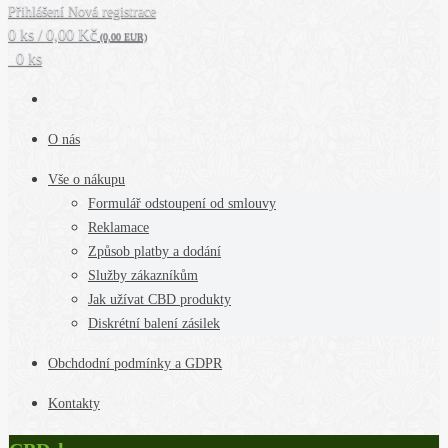
Přihlášení
Nová registrace
0 ks / 0,00 Kč
(0,00 EUR)
0 ks
O nás
Vše o nákupu
Formulář odstoupení od smlouvy
Reklamace
Způsob platby a dodání
Služby zákazníkům
Jak užívat CBD produkty
Diskrétní balení zásilek
Obchdodní podmínky a GDPR
Kontakty