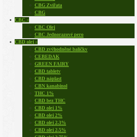
CBG Zvířata
CBG
CBC
»
CBC Olej
CBC Jednorazové pero
CBD olej
»
CBD zvýhodněné balíčky
CEBEDAK
GREEN FAIRY
CBD tablety
CBD náplast
CBN kanabinol
THC 1%
CBD bez THC
CBD olej 1%
CBD olej 2%
CBD olej 2,3%
CBD olej 2,5%