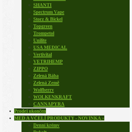
SHANTI
Spectrum Vape
Storz & Bickel
Topgreen
Trompetol
Unilite
USA MEDICAL
Vertivital
VETRIHEMP
ZIPPO
Zelená Bába
Zelená Země
Wolfberry
WOLKENKRAFT
CANNAPYRA
Prodej ukončen
MED A VČELÍ PRODUKTY - NOVINKA
»
Denní krémy