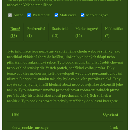
nápovědě Vašeho prohlížeče.
Nutné
Preferenční
Statistické
Marketingové
Nutné
Preferenční
Statistické
Marketingové
Neklasifikovan
(13)
(1)
(15)
(15)
(7)
Tyto informace jsou nezbytné ke správnému chodu webové stránky jako
například vkládání zboží do košíku, uložení vyplněných údajů nebo
přihlášení do zákaznické sekce.
Tyto cookies umožní přizpůsobit chování
nebo vzhled stránky dle Vašich potřeb, například volba jazyka.
Díky
těmto cookies mohou majitelé i developeři webu více porozumět chování
uživatelů a vyvijet stránku tak, aby byla co nejvíce prozákaznická. Tedy
abyste co nejrychleji našli hledané zboží nebo co nejsnáze dokončili jeho
nákup.
Tyto informace umožní personalizovat zobrazení nabídek přímo
pro Vás díky historické zkušenosti procházení dřívějších stránek a
nabídek.
Tyto cookies prozatím nebyly roztříděny do vlastní kategorie.
Účel
Vypršení
show_cookie_message
1 rok