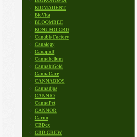
BIOKONOPIA
BIOMADENT
BioVita
BLOOMBEE
BONUMO CBD
Canabis Factory
Canalogy
Canapuff
Cannabellum
CannabiGold
CannaCare
CANNABIOS
Cannadips
CANNIO
CannaPet
CANNOR
Carun
CBDex
CBD CREW