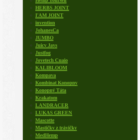
Hemp Yourself
HERBS JOINT
I'AM JOINT
invention
JohanesCa
JUMBO
Juicy Jays
Justfog
Joyetech Cuaio
KALIBLOOM
Kompava
Kombinat Konopny
Konopný Táta
Krakatom
LANDRACER
LUKAS GREEN
Mascotte
Mastičky z trávičky
MedHemp