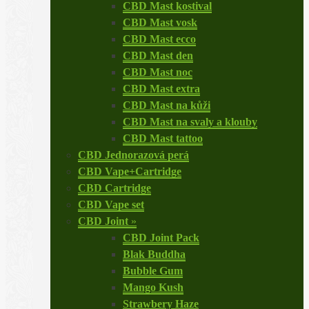
CBD Mast kostival
CBD Mast vosk
CBD Mast ecco
CBD Mast den
CBD Mast noc
CBD Mast extra
CBD Mast na kůži
CBD Mast na svaly a klouby
CBD Mast tattoo
CBD Jednorazová perá
CBD Vape+Cartridge
CBD Cartridge
CBD Vape set
CBD Joint
»
CBD Joint Pack
Blak Buddha
Bubble Gum
Mango Kush
Strawbery Haze