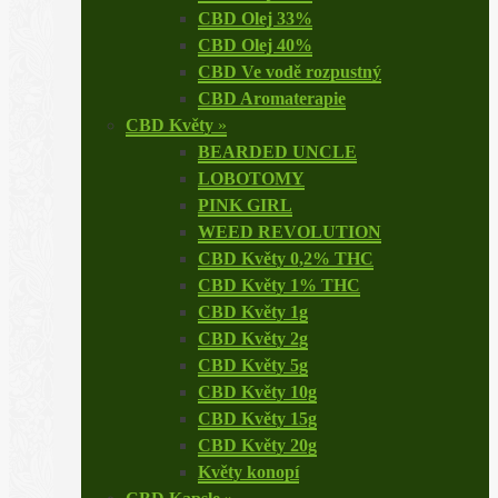
CBD Olej 33%
CBD Olej 40%
CBD Ve vodě rozpustný
CBD Aromaterapie
CBD Květy
»
BEARDED UNCLE
LOBOTOMY
PINK GIRL
WEED REVOLUTION
CBD Květy 0,2% THC
CBD Květy 1% THC
CBD Květy 1g
CBD Květy 2g
CBD Květy 5g
CBD Květy 10g
CBD Květy 15g
CBD Květy 20g
Květy konopí