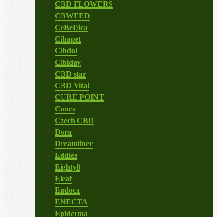
CBD FLOWERS
CBWEED
CeBeDica
Cibapet
Cibdol
Cibiday
CBD star
CBD Vital
CURE POINT
Cones
Czech CBD
Dora
Dreamliner
Eddies
Eighty8
Eleaf
Endoca
ENECTA
Epiderma