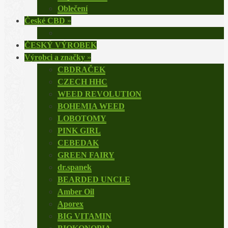
Oblečení
České CBD
»
ČESKÝ VÝROBEK
Výrobci a značky
»
CBDRAČEK
CZECH HHC
WEED REVOLUTION
BOHEMIA WEED
LOBOTOMY
PINK GIRL
CEBEDAK
GREEN FAIRY
dr.spanek
BEARDED UNCLE
Amber Oil
Aporex
BIG VITAMIN