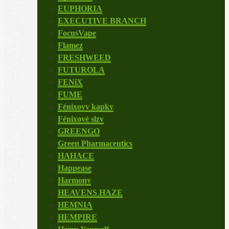
EUPHORIA
EXECUTIVE BRANCH
FocusVape
Flamez
FRESHWEED
FUTUROLA
FENiX
FUME
Fénixovy kapky
Fénixové slzy
GREENGO
Green Pharmaceutics
HAHACE
Happease
Harmony
HEAVENS HAZE
HEMNIA
HEMPIRE