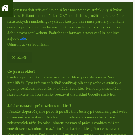
S cílem usnadnit uživatelům používat naše webové stránky využíváme
cookies. Kliknutím na tlačítko “OK” souhlasíte s použitím preferenčních,
statistických i marketingových cookies pro nás i naše partnery. Funkční
cookies jsou v rámci zachování funkčnosti webu používány po celou
dobu procházení webem. Podrobné informace a nastavení ke cookies
najdete
zde
.
Odmítnout vše
Souhlasím
Zavřít
Co jsou cookies?
Cookies jsou krátké textové informace, které jsou uloženy ve Vašem
prohlížeči. Tyto informace běžně používají všechny webové stránky a
jejich procházením dochází k ukládání cookies. Pomocí partnerských
skriptů, které mohou stránky používat (například Google analytics
Jak lze nastavit práci webu s cookies?
Přestože doporučujeme povolit používání všech typů cookies, práci webu
s nimi můžete nastavit dle vlastních preferencí pomocí checkboxů
zobrazených níže. Po odsouhlasení nastavení práce s cookies můžete
změnit své rozhodnutí smazáním či editací cookies přímo v nastavení
Vašeho prohlížeče. Podrobnější informace k promazání cookies najdete v