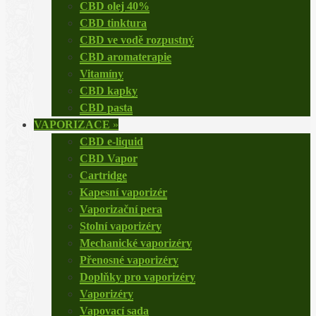
CBD olej 40%
CBD tinktura
CBD ve vodě rozpustný
CBD aromaterapie
Vitamíny
CBD kapky
CBD pasta
VAPORIZACE
»
CBD e-liquid
CBD Vapor
Cartridge
Kapesní vaporizér
Vaporizační pera
Stolní vaporizéry
Mechanické vaporizéry
Přenosné vaporizéry
Doplňky pro vaporizéry
Vaporizéry
Vapovací sada