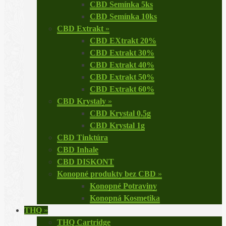
CBD Semínka 5ks
CBD Semínka 10ks
CBD Extrakt
»
CBD EXtrakt 20%
CBD Extrakt 30%
CBD Extrakt 40%
CBD Extrakt 50%
CBD Extrakt 60%
CBD Krystaly
»
CBD Krystal 0,5g
CBD Krystal 1g
CBD Tinktúra
CBD Inhale
CBD DISKONT
Konopné produkty bez CBD
»
Konopné Potraviny
Konopná Kosmetika
THQ
»
THQ Cartridge