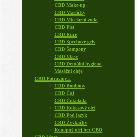
CBD Make-up
CBD Mastičky
CBD Micelární voda
CBD Pleť
CBD Ruce
CBD Sprchové gely
CBD Šampony
CBD Vlasy
CBD Dentální hygiena
Masážní oleje
CBD Potraviny
»
CBD Bonbóny
CBD Čaj
CBD Čokoláda
CBD Kokosový olej
CBD Pod jazyk
CBD Žvýkačky
Konopný olej bez CBD