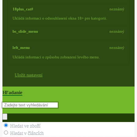
18plus_cat#
neznámý
Ukládá informaci o odsouhlasení okna 18+ pro kategorii.
bs_slide_menu
neznámý
left_menu
neznámý
Ukládá informaci o způsobu zobrazení levého menu.
Uložit nastavení
Hľadanie
Hledat ve zboží
Hledat v článcích