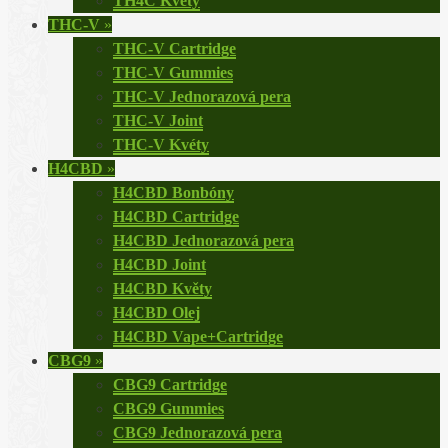
TH4C Květy
THC-V
»
THC-V Cartridge
THC-V Gummies
THC-V Jednorazová pera
THC-V Joint
THC-V Kvéty
H4CBD
»
H4CBD Bonbóny
H4CBD Cartridge
H4CBD Jednorazová pera
H4CBD Joint
H4CBD Květy
H4CBD Olej
H4CBD Vape+Cartridge
CBG9
»
CBG9 Cartridge
CBG9 Gummies
CBG9 Jednorazová pera