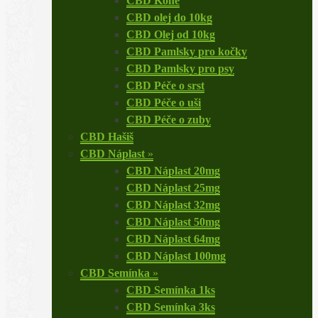
CBD Koně
CBD olej do 10kg
CBD Olej od 10kg
CBD Pamlsky pro kočky
CBD Pamlsky pro psy
CBD Péče o srst
CBD Péče o uši
CBD Péče o zuby
CBD Hašiš
CBD Náplast
»
CBD Náplast 20mg
CBD Náplast 25mg
CBD Náplast 32mg
CBD Náplast 50mg
CBD Náplast 64mg
CBD Náplast 100mg
CBD Semínka
»
CBD Semínka 1ks
CBD Semínka 3ks