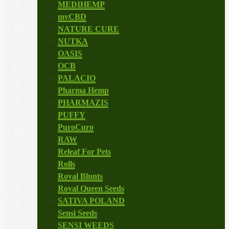
MEDIHEMP
myCBD
NATURE CURE
NUTKA
OASIS
OCB
PALACIO
Pharma Hemp
PHARMAZIS
PUFFY
PuroCuro
RAW
Releaf For Pets
Rolls
Royal Blunts
Royal Queen Seeds
SATIVA POLAND
Sensi Seeds
SENSI WEEDS