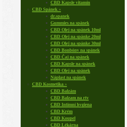
CBD Kapsle vitamín
CBD Spánek
»
dr.spanek
Gummies na spánek
CBD Olej na spánek 10ml
CBD Olej na spánke 20ml
CBD Olej na spánke 30ml
CBD Bonbóny na spánek
CBD Čaj na spánek
CBD Kapsle na spánek
CBD Olej na spánek
Náplast na spánek
CBD Kosmetika
»
CBD Balzám
CBD Balzam na rty
CBD Intímní hygiena
CBD Krém
CBD Koupel
CBD Lékárna