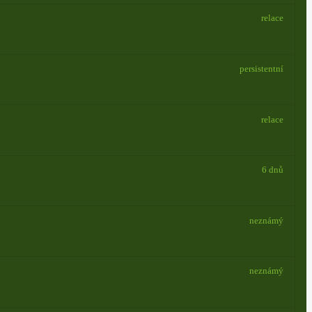
relace
persistentní
relace
6 dnů
neznámý
neznámý