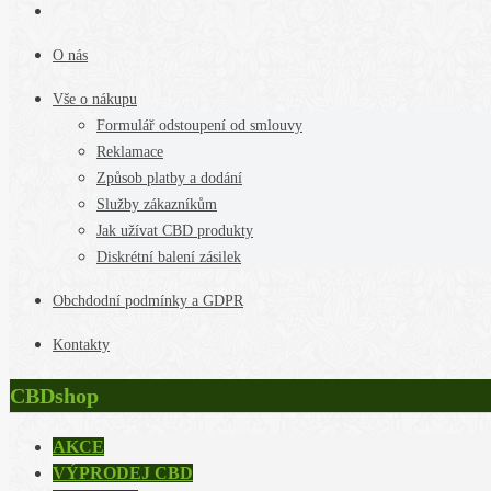
O nás
Vše o nákupu
Formulář odstoupení od smlouvy
Reklamace
Způsob platby a dodání
Služby zákazníkům
Jak užívat CBD produkty
Diskrétní balení zásilek
Obchdodní podmínky a GDPR
Kontakty
CBDshop
AKCE
VÝPRODEJ CBD