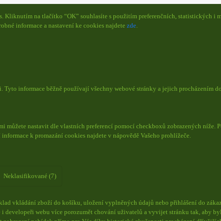
Kliknutím na tlačítko “OK” souhlasíte s použitím preferenčních, statistických i m
obné informace a nastavení ke cookies najdete
zde
.
či. Tyto informace běžně používají všechny webové stránky a jejich procházením d
mi můžete nastavit dle vlastních preferencí pomocí checkboxů zobrazených níže. P
í informace k promazání cookies najdete v nápovědě Vašeho prohlížeče.
Neklasifikované (7)
lad vkládání zboží do košíku, uložení vyplněných údajů nebo přihlášení do zákaz
i developeři webu více porozumět chování uživatelů a vyvijet stránku tak, aby byl