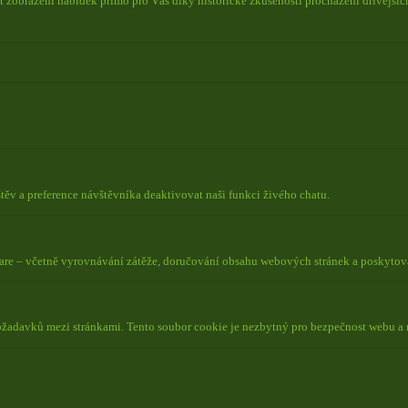
 zobrazení nabídek přímo pro Vás díky historické zkušenosti procházení dřívějších
ěv a preference návštěvníka deaktivovat naši funkci živého chatu.
lare – včetně vyrovnávání zátěže, doručování obsahu webových stránek a poskyto
požadavků mezi stránkami. Tento soubor cookie je nezbytný pro bezpečnost webu a 