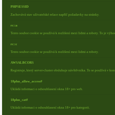
PHPSESSID
Zachovává stav uživatelské relace napříč požadavky na stránky.
rc::a
Tento soubor cookie se používá k rozlišení mezi lidmi a roboty. To je výh
rc::c
Tento soubor cookie se používá k rozlišení mezi lidmi a roboty.
AWSALBCORS
Registruje, který server-cluster obsluhuje návštěvníka. To se používá v ko
18plus_allow_access#
Ukládá informaci o odsouhlasení okna 18+ pro web.
18plus_cat#
Ukládá informaci o odsouhlasení okna 18+ pro kategorii.