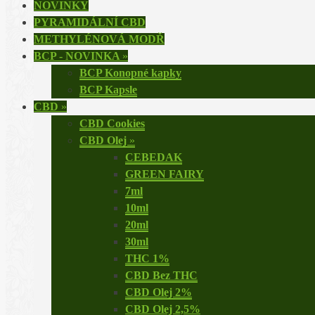
NOVINKY
PYRAMIDÁLNÍ CBD
METHYLÉNOVÁ MODŘ
BCP - NOVINKA
»
BCP Konopné kapky
BCP Kapsle
CBD
»
CBD Cookies
CBD Olej
»
CEBEDAK
GREEN FAIRY
7ml
10ml
20ml
30ml
THC 1%
CBD Bez THC
CBD Olej 2%
CBD Olej 2,5%