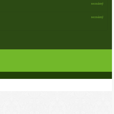
neznámý
neznámý