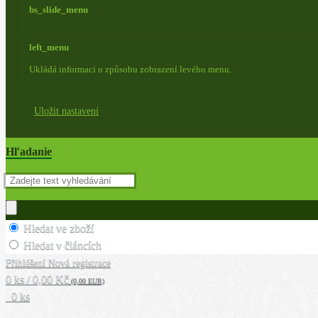
bs_slide_menu
left_menu
Ukládá informaci o způsobu zobrazení levého menu.
Uložit nastavení
Hľadanie
Hledat ve zboží
Hledat v článcích
Přihlášení
Nová registrace
0 ks / 0,00 Kč
(0,00 EUR)
0 ks