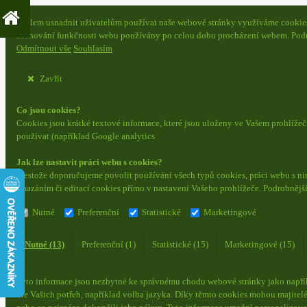
S cílem usnadnit uživatelům používat naše webové stránky využíváme cookies. 
zachování funkčnosti webu používány po celou dobu procházení webem. Podr
Odmítnout vše
Souhlasím
Zavřít
Co jsou cookies?
Cookies jsou krátké textové informace, které jsou uloženy ve Vašem prohlíže
používat (například Google analytics
Jak lze nastavit práci webu s cookies?
Přestože doporučujeme povolit používání všech typů cookies, práci webu s ni
smazáním či editací cookies přímo v nastavení Vašeho prohlížeče. Podrobnějš
Nutné
Preferenční
Statistické
Marketingové
Nutné (13)
Preferenční (1)
Statistické (15)
Marketingové (15)
Tyto informace jsou nezbytné ke správnému chodu webové stránky jako napřík
dle Vašich potřeb, například volba jazyka.
Díky těmto cookies mohou majitelé 