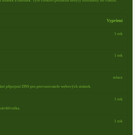
 stránek a nabídek.
Tyto cookies prozatím nebyly roztříděny do vlastní
Vypršení
1 rok
1 rok
relace
vání připojení DNS pro provozovatele webových stránek.
1 rok
návštěvníka.
1 rok