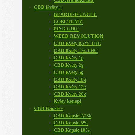
CBD Květy
»
BEARDED UNCLE
LOBOTOMY
PINK GIRL
WEED REVOLUTION
CBD Květy 0,2% THC
CBD Květy 1% THC
CBD Květy 1g
CBD Květy 2g
CBD Květy 5g
CBD Květy 10g
CBD Květy 15g
CBD Květy 20g
Květy konopí
CBD Kapsle
»
CBD Kapsle 2,5%
CBD Kapsle 5%
CBD Kapsle 10%