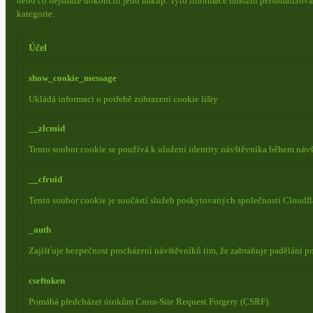
nebo co nejsnáze dokončili jeho nákup.
Tyto informace umožní personalizovat
kategorie.
Účel
show_cookie_message
Ukládá informaci o potřebě zobrazení cookie lišty
__zlcmid
Tento soubor cookie se používá k uložení identity návštěvníka během návšt
__cfruid
Tento soubor cookie je součástí služeb poskytovaných společností Cloudf
_auth
Zajišťuje bezpečnost procházení návštěvníků tím, že zabraňuje padělání 
csrftoken
Pomáhá předcházet útokům Cross-Site Request Forgery (CSRF).