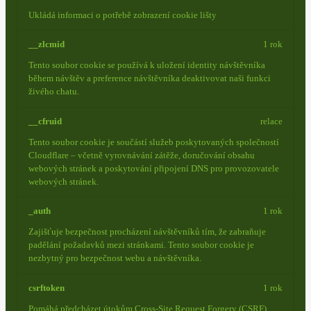
Ukládá informaci o potřebě zobrazení cookie lišty
__zlcmid
1 rok
Tento soubor cookie se používá k uložení identity návštěvníka
během návštěv a preference návštěvníka deaktivovat naši funkci
živého chatu.
__cfruid
relace
Tento soubor cookie je součástí služeb poskytovaných společností
Cloudflare – včetně vyrovnávání zátěže, doručování obsahu
webových stránek a poskytování připojení DNS pro provozovatele
webových stránek.
_auth
1 rok
Zajišťuje bezpečnost procházení návštěvníků tím, že zabraňuje
padělání požadavků mezi stránkami. Tento soubor cookie je
nezbytný pro bezpečnost webu a návštěvníka.
csrftoken
1 rok
Pomáhá předcházet útokům Cross-Site Request Forgery (CSRF).