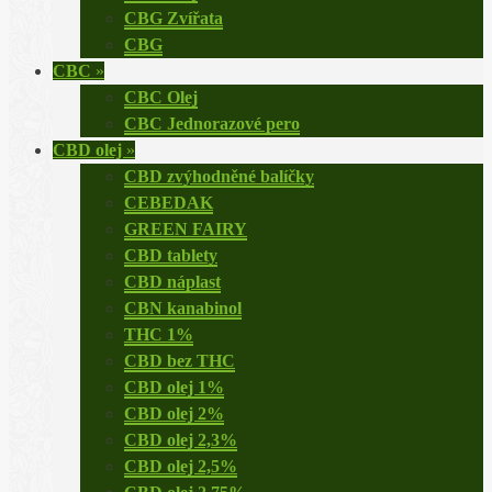
CBG Zvířata
CBG
CBC
»
CBC Olej
CBC Jednorazové pero
CBD olej
»
CBD zvýhodněné balíčky
CEBEDAK
GREEN FAIRY
CBD tablety
CBD náplast
CBN kanabinol
THC 1%
CBD bez THC
CBD olej 1%
CBD olej 2%
CBD olej 2,3%
CBD olej 2,5%