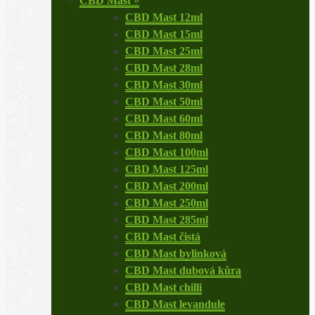
CBD Mast
»
CBD Mast 12ml
CBD Mast 15ml
CBD Mast 25ml
CBD Mast 28ml
CBD Mast 30ml
CBD Mast 50ml
CBD Mast 60ml
CBD Mast 80ml
CBD Mast 100ml
CBD Mast 125ml
CBD Mast 200ml
CBD Mast 250ml
CBD Mast 285ml
CBD Mast čistá
CBD Mast bylinková
CBD Mast dubová kůra
CBD Mast chilli
CBD Mast levandule