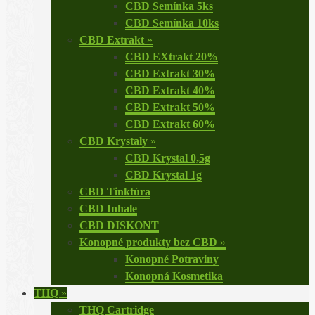
CBD Semínka 5ks
CBD Semínka 10ks
CBD Extrakt
»
CBD EXtrakt 20%
CBD Extrakt 30%
CBD Extrakt 40%
CBD Extrakt 50%
CBD Extrakt 60%
CBD Krystaly
»
CBD Krystal 0,5g
CBD Krystal 1g
CBD Tinktúra
CBD Inhale
CBD DISKONT
Konopné produkty bez CBD
»
Konopné Potraviny
Konopná Kosmetika
THQ
»
THQ Cartridge