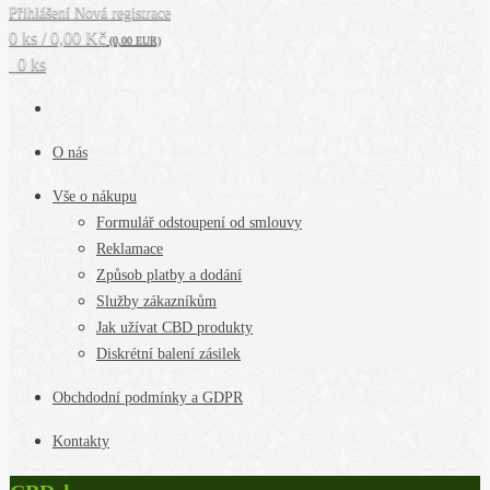
Přihlášení
Nová registrace
0 ks / 0,00 Kč
(0,00 EUR)
0 ks
O nás
Vše o nákupu
Formulář odstoupení od smlouvy
Reklamace
Způsob platby a dodání
Služby zákazníkům
Jak užívat CBD produkty
Diskrétní balení zásilek
Obchdodní podmínky a GDPR
Kontakty