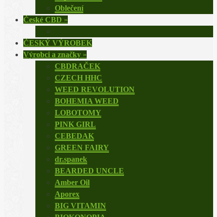
Oblečení
České CBD
»
ČESKÝ VÝROBEK
Výrobci a značky
»
CBDRAČEK
CZECH HHC
WEED REVOLUTION
BOHEMIA WEED
LOBOTOMY
PINK GIRL
CEBEDAK
GREEN FAIRY
dr.spanek
BEARDED UNCLE
Amber Oil
Aporex
BIG VITAMIN