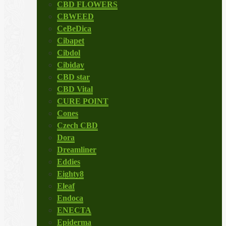
CBD FLOWERS
CBWEED
CeBeDica
Cibapet
Cibdol
Cibiday
CBD star
CBD Vital
CURE POINT
Cones
Czech CBD
Dora
Dreamliner
Eddies
Eighty8
Eleaf
Endoca
ENECTA
Epiderma