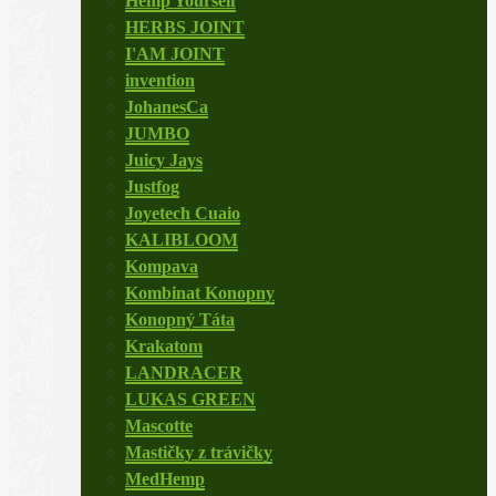
Hemp Yourself
HERBS JOINT
I'AM JOINT
invention
JohanesCa
JUMBO
Juicy Jays
Justfog
Joyetech Cuaio
KALIBLOOM
Kompava
Kombinat Konopny
Konopný Táta
Krakatom
LANDRACER
LUKAS GREEN
Mascotte
Mastičky z trávičky
MedHemp