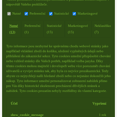
nápovědě Vašeho prohlížeče.
Nutné
Preferenční
Statistické
Marketingové
Nutné
Preferenční
Statistické
Marketingové
Neklasifikovan
(13)
(1)
(15)
(15)
(7)
Tyto informace jsou nezbytné ke správnému chodu webové stránky jako
například vkládání zboží do košíku, uložení vyplněných údajů nebo
přihlášení do zákaznické sekce.
Tyto cookies umožní přizpůsobit chování
nebo vzhled stránky dle Vašich potřeb, například volba jazyka.
Díky
těmto cookies mohou majitelé i developeři webu více porozumět chování
uživatelů a vyvijet stránku tak, aby byla co nejvíce prozákaznická. Tedy
abyste co nejrychleji našli hledané zboží nebo co nejsnáze dokončili jeho
nákup.
Tyto informace umožní personalizovat zobrazení nabídek přímo
pro Vás díky historické zkušenosti procházení dřívějších stránek a
nabídek.
Tyto cookies prozatím nebyly roztříděny do vlastní kategorie.
Účel
Vypršení
show_cookie_message
1 rok