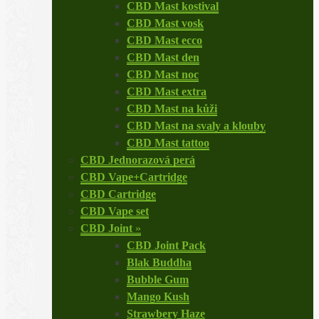
CBD Mast kostival
CBD Mast vosk
CBD Mast ecco
CBD Mast den
CBD Mast noc
CBD Mast extra
CBD Mast na kůži
CBD Mast na svaly a klouby
CBD Mast tattoo
CBD Jednorazová perá
CBD Vape+Cartridge
CBD Cartridge
CBD Vape set
CBD Joint
»
CBD Joint Pack
Blak Buddha
Bubble Gum
Mango Kush
Strawbery Haze