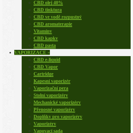
CBD olej 40%
CBD tinktura
CBD ve vodě rozpustný
CBD aromaterapie
Vitamíny
CBD kapky
CBD pasta
VAPORIZACE
»
CBD e-liquid
CBD Vapor
Cartridge
Kapesní vaporizér
Vaporizační pera
Stolní vaporizéry
Mechanické vaporizéry
Přenosné vaporizéry
Doplňky pro vaporizéry
Vaporizéry
Vapovací sada