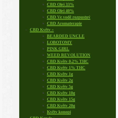
CBD Olej 33%
CBD Olej 40%
CBD Ve vodě rozpustný
CBD Aromaterapie
CBD Květy
»
BEARDED UNCLE
LOBOTOMY
PINK GIRL
WEED REVOLUTION
CBD Květy 0,2% THC
CBD Květy 1% THC
CBD Květy 1g
CBD Květy 2g
CBD Květy 5g
CBD Květy 10g
CBD Květy 15g
CBD Květy 20g
Květy konopí