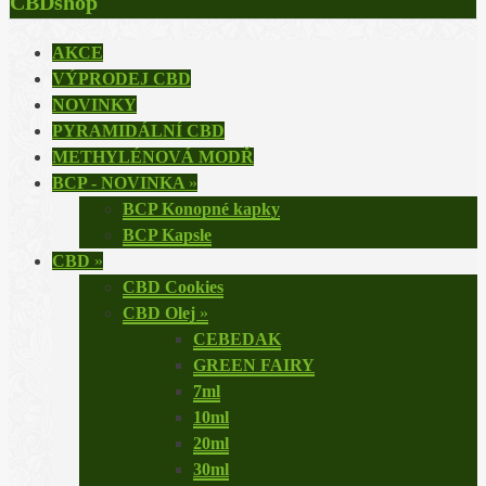
CBDshop
AKCE
VÝPRODEJ CBD
NOVINKY
PYRAMIDÁLNÍ CBD
METHYLÉNOVÁ MODŘ
BCP - NOVINKA
»
BCP Konopné kapky
BCP Kapsle
CBD
»
CBD Cookies
CBD Olej
»
CEBEDAK
GREEN FAIRY
7ml
10ml
20ml
30ml