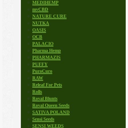
MEDIHEMP
myCBD
NATURE CURE
NUTKA
OASIS
OCB
PALACIO
Pharma Hemp
PHARMAZIS
PUFFY
PuroCuro
RAW
Releaf For Pets
Rolls
Royal Blunts
Royal Queen Seeds
SATIVA POLAND
Sensi Seeds
SENSI WEEDS