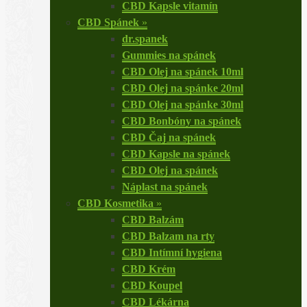
CBD Kapsle vitamín
CBD Spánek
»
dr.spanek
Gummies na spánek
CBD Olej na spánek 10ml
CBD Olej na spánke 20ml
CBD Olej na spánke 30ml
CBD Bonbóny na spánek
CBD Čaj na spánek
CBD Kapsle na spánek
CBD Olej na spánek
Náplast na spánek
CBD Kosmetika
»
CBD Balzám
CBD Balzam na rty
CBD Intímní hygiena
CBD Krém
CBD Koupel
CBD Lékárna