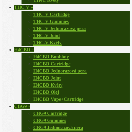
TH4C Květy
THC-V
»
THC-V Cartridge
THC-V Gummies
THC-V Jednorazová pera
THC-V Joint
THC-V Kvéty
H4CBD
»
H4CBD Bonbóny
H4CBD Cartridge
H4CBD Jednorazová pera
H4CBD Joint
H4CBD Květy
H4CBD Olej
H4CBD Vape+Cartridge
CBG9
»
CBG9 Cartridge
CBG9 Gummies
CBG9 Jednorazová pera