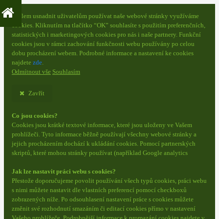
S cílem usnadnit uživatelům používat naše webové stránky využíváme
cookies. Kliknutím na tlačítko “OK” souhlasíte s použitím preferenčních,
statistických i marketingových cookies pro nás i naše partnery. Funkční
cookies jsou v rámci zachování funkčnosti webu používány po celou
dobu procházení webem. Podrobné informace a nastavení ke cookies
najdete
zde
.
Odmítnout vše
Souhlasím
Zavřít
Co jsou cookies?
Cookies jsou krátké textové informace, které jsou uloženy ve Vašem
prohlížeči. Tyto informace běžně používají všechny webové stránky a
jejich procházením dochází k ukládání cookies. Pomocí partnerských
skriptů, které mohou stránky používat (například Google analytics
Jak lze nastavit práci webu s cookies?
Přestože doporučujeme povolit používání všech typů cookies, práci webu
s nimi můžete nastavit dle vlastních preferencí pomocí checkboxů
zobrazených níže. Po odsouhlasení nastavení práce s cookies můžete
změnit své rozhodnutí smazáním či editací cookies přímo v nastavení
Vašeho prohlížeče. Podrobnější informace k promazání cookies najdete v