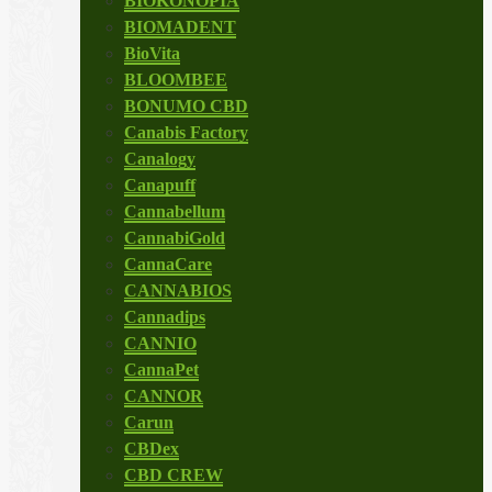
BIOKONOPIA
BIOMADENT
BioVita
BLOOMBEE
BONUMO CBD
Canabis Factory
Canalogy
Canapuff
Cannabellum
CannabiGold
CannaCare
CANNABIOS
Cannadips
CANNIO
CannaPet
CANNOR
Carun
CBDex
CBD CREW