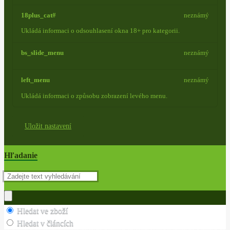
18plus_cat#
neznámý
Ukládá informaci o odsouhlasení okna 18+ pro kategorii.
bs_slide_menu
neznámý
left_menu
neznámý
Ukládá informaci o způsobu zobrazení levého menu.
Uložit nastavení
Hľadanie
Hledat ve zboží
Hledat v článcích