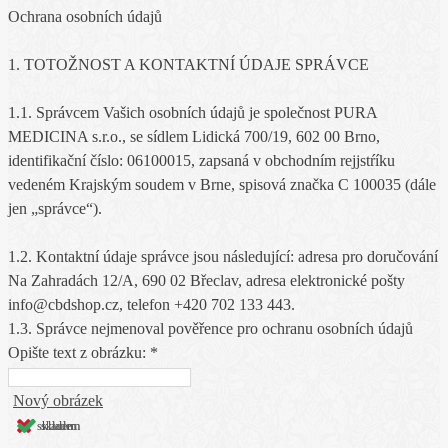
Ochrana osobních údajů
1. TOTOŽNOST A KONTAKTNÍ ÚDAJE SPRÁVCE
1.1. Správcem Vašich osobních údajů je společnost PURA
MEDICINA s.r.o., se sídlem Lidická 700/19, 602 00 Brno,
identifikační číslo: 06100015, zapsaná v obchodním rejjstŕíku
vedeném Krajským soudem v Brne, spisová značka C 100035 (dále
jen „správce“).
1.2. Kontaktní údaje správce jsou následující: adresa pro doručování
Na Zahradách 12/A, 690 02 Břeclav, adresa elektronické pošty
info@cbdshop.cz, telefon +420 702 133 443.
1.3. Správce nejmenoval pověřence pro ochranu osobních údajů
Opište text z obrázku: *
Nový obrázek
skladem
skladem
skladem