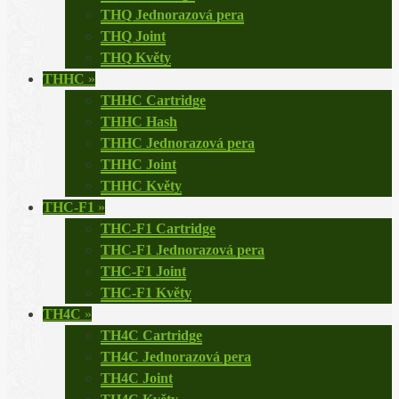
THQ Jednorazová pera
THQ Joint
THQ Květy
THHC
»
THHC Cartridge
THHC Hash
THHC Jednorazová pera
THHC Joint
THHC Květy
THC-F1
»
THC-F1 Cartridge
THC-F1 Jednorazová pera
THC-F1 Joint
THC-F1 Květy
TH4C
»
TH4C Cartridge
TH4C Jednorazová pera
TH4C Joint