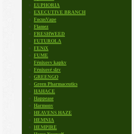
EUPHORIA
EXECUTIVE BRANCH
FocusVape
Flamez
FRESHWEED
FUTUROLA
FENiX
FUME
Fénixovy kapky
Fénixové slzy
GREENGO
Green Pharmaceutics
HAHACE
Happease
Harmony
HEAVENS HAZE
HEMNIA
HEMPIRE