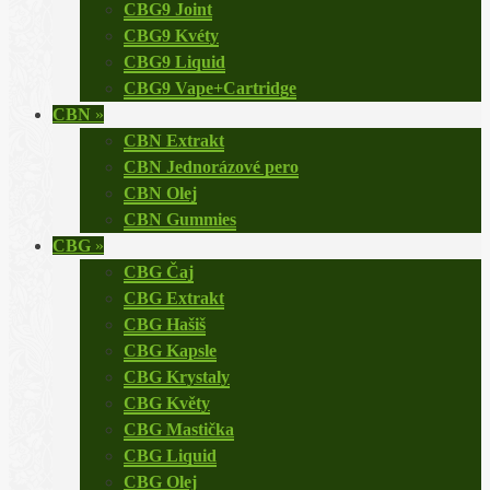
CBG9 Joint
CBG9 Kvéty
CBG9 Liquid
CBG9 Vape+Cartridge
CBN
»
CBN Extrakt
CBN Jednorázové pero
CBN Olej
CBN Gummies
CBG
»
CBG Čaj
CBG Extrakt
CBG Hašiš
CBG Kapsle
CBG Krystaly
CBG Květy
CBG Mastička
CBG Liquid
CBG Olej