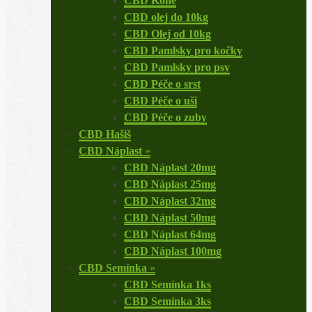
CBD Koně
CBD olej do 10kg
CBD Olej od 10kg
CBD Pamlsky pro kočky
CBD Pamlsky pro psy
CBD Péče o srst
CBD Péče o uši
CBD Péče o zuby
CBD Hašiš
CBD Náplast
»
CBD Náplast 20mg
CBD Náplast 25mg
CBD Náplast 32mg
CBD Náplast 50mg
CBD Náplast 64mg
CBD Náplast 100mg
CBD Semínka
»
CBD Semínka 1ks
CBD Semínka 3ks