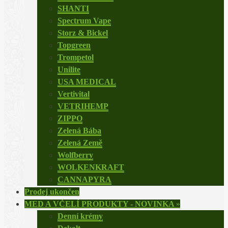
SHANTI
Spectrum Vape
Storz & Bickel
Topgreen
Trompetol
Unilite
USA MEDICAL
Vertivital
VETRIHEMP
ZIPPO
Zelená Bába
Zelená Země
Wolfberry
WOLKENKRAFT
CANNAPYRA
Prodej ukončen
MED A VČELÍ PRODUKTY - NOVINKA
»
Denní krémy