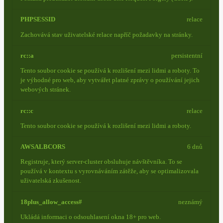
PHPSESSID
relace
Zachovává stav uživatelské relace napříč požadavky na stránky.
rc::a
persistentní
Tento soubor cookie se používá k rozlišení mezi lidmi a roboty. To
je výhodné pro web, aby vytvářet platné zprávy o používání jejich
webových stránek.
rc::c
relace
Tento soubor cookie se používá k rozlišení mezi lidmi a roboty.
AWSALBCORS
6 dnů
Registruje, který server-cluster obsluhuje návštěvníka. To se
používá v kontextu s vyrovnáváním zátěže, aby se optimalizovala
uživatelská zkušenost.
18plus_allow_access#
neznámý
Ukládá informaci o odsouhlasení okna 18+ pro web.