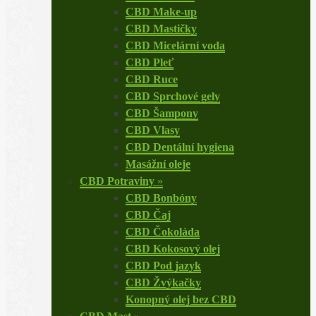
CBD Make-up
CBD Mastičky
CBD Micelární voda
CBD Pleť
CBD Ruce
CBD Sprchové gely
CBD Šampony
CBD Vlasy
CBD Dentální hygiena
Masážní oleje
CBD Potraviny
»
CBD Bonbóny
CBD Čaj
CBD Čokoláda
CBD Kokosový olej
CBD Pod jazyk
CBD Žvýkačky
Konopný olej bez CBD